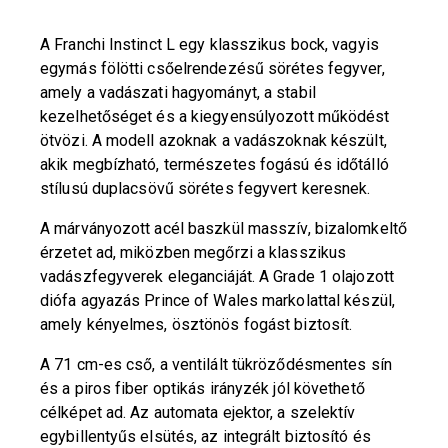
A Franchi Instinct L egy klasszikus bock, vagyis
egymás fölötti csőelrendezésű sörétes fegyver,
amely a vadászati hagyományt, a stabil
kezelhetőséget és a kiegyensúlyozott működést
ötvözi. A modell azoknak a vadászoknak készült,
akik megbízható, természetes fogású és időtálló
stílusú duplacsövű sörétes fegyvert keresnek.
A márványozott acél baszkül masszív, bizalomkeltő
érzetet ad, miközben megőrzi a klasszikus
vadászfegyverek eleganciáját. A Grade 1 olajozott
diófa agyazás Prince of Wales markolattal készül,
amely kényelmes, ösztönös fogást biztosít.
A 71 cm-es cső, a ventilált tükröződésmentes sín
és a piros fiber optikás irányzék jól követhető
célképet ad. Az automata ejektor, a szelektív
egybillentyűs elsütés, az integrált biztosító és