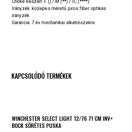
Choke készlet: F (
) / M (
**) / IC (****)
Irányzék: közepes méretű piros fiber optikás
irányzék
Garancia: 7 év mechanikai alkatrészekre
KAPCSOLÓDÓ TERMÉKEK
WINCHESTER SELECT LIGHT 12/76 71 CM INV+
BOCK SÖRÉTES PUSKA