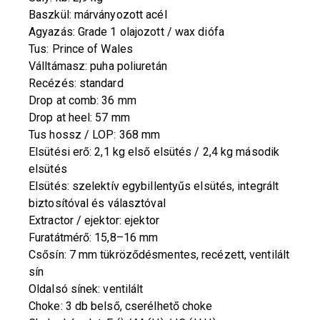
Baszkül: márványozott acél
Agyazás: Grade 1 olajozott / wax diófa
Tus: Prince of Wales
Válltámasz: puha poliuretán
Recézés: standard
Drop at comb: 36 mm
Drop at heel: 57 mm
Tus hossz / LOP: 368 mm
Elsütési erő: 2,1 kg első elsütés / 2,4 kg második
elsütés
Elsütés: szelektív egybillentyűs elsütés, integrált
biztosítóval és választóval
Extractor / ejektor: ejektor
Furatátmérő: 15,8–16 mm
Csősín: 7 mm tükröződésmentes, recézett, ventilált
sín
Oldalsó sínek: ventilált
Choke: 3 db belső, cserélhető choke