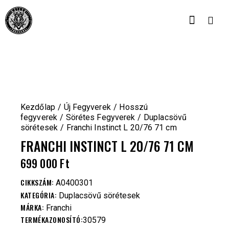
Kezdőlap
Új Fegyverek
Hosszú
fegyverek
Sörétes Fegyverek
Duplacsövű
sörétesek
Franchi Instinct L 20/76 71 cm
FRANCHI INSTINCT L 20/76 71 CM
699 000
Ft
CIKKSZÁM:
A0400301
KATEGÓRIA:
Duplacsövű sörétesek
MÁRKA:
Franchi
TERMÉKAZONOSÍTÓ:
30579