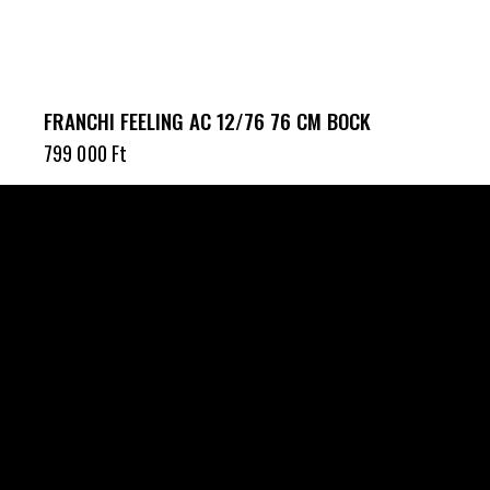
FRANCHI FEELING AC 12/76 76 CM BOCK
799 000
Ft
Célba találunk együtt-fegyverek szenvedéllyel!
SZAKÜZLET
HU—9024 Győr