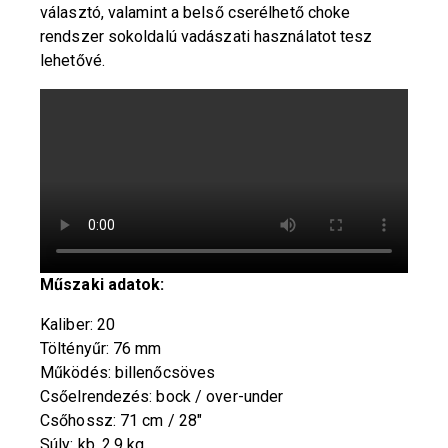
választó, valamint a belső cserélhető choke
rendszer sokoldalú vadászati használatot tesz
lehetővé.
Műszaki adatok:
Kaliber: 20
Töltényűr: 76 mm
Működés: billenőcsöves
Csőelrendezés: bock / over-under
Csőhossz: 71 cm / 28″
Súly: kb. 2,9 kg