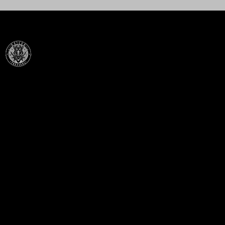
Célba találunk együtt-fegyverek szenvedéllyel!
SZAKÜZLET
HU—9024 Győr
Déry Tibor u.13.
info@keilertactical.hu
+36 30 799 73 39
Fegyverkereskedelmi engedély szám: