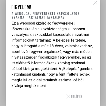
485 000
Ft
FIGYELEM!
A WEBOLDAL FEGYVEREKKEL KAPCSOLATOS
SZAKMAI TARTALMAT TARTALMAZ
Ez a weboldal kizárólag fegyverekkel,
lőszerekkel és a közbiztonságra különösen
veszélyes eszközökkel kapcsolatos szakmai
információkat tartalmaz. A belépés feltétele,
hogy a látogató elmúlt 18 éves, valamint vadász,
sportlövő, fegyverforgalmazó, vagy más módon
hivatásszerűen foglalkozik fegyverekkel, és az
itt elérhető információkat kizárólag szakmai
célból kívánja megtekinteni. A „Belépés” gombra
kattintással kijelenti, hogy a fenti feltételeknek
megfelel, az oldal tartalmát szakmai célból
kívánja megtekinteni.
BELÉPÉS
LAUGO ARMS ALIEN CREATOR 9 X 19 SF, SZÜRKE