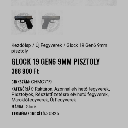
Kezdőlap
Új Fegyverek
Glock 19 Gen6 9mm
pisztoly
GLOCK 19 GEN6 9MM PISZTOLY
388 900
Ft
CIKKSZÁM:
CHMC719
KATEGÓRIÁK:
,
,
Raktáron
Azonnal elvihető fegyverek
,
,
Pisztolyok
Részletfizetésre elvihető fegyverek
,
Maroklőfegyverek
Új Fegyverek
MÁRKA:
Glock
TERMÉKAZONOSÍTÓ:
30825