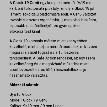
A
Glock 19 Gen6
egy kompakt méretű, 9×19 mm
kaliberű félautomata pisztoly, amely a Glock 19 jól
ismert, sokoldalú platformjára épül. A Gen6 változat
továbbfejlesztett ergonómiát, új markolatkialakítást,
laposabb elsütőbillentyűt és gyári optikai
előkészítést kínál.
A Glock 19 kompakt mérete miatt könnyebben
kezelhető, mint a teljes méretű modellek, miközben
megőrzi a stabil fogást és a 15 lőszeres
tárkapacitást. A Safe Action rendszer, az egyszerű
kezelhetőség és a megbízható működés miatt
sportlövészethez és lőtéri használathoz is jól
használható választás.
Műszaki adatok:
Gyártó: Glock
Modell: Glock 19 Gen6
Kaliber: 9×19 mm / 9 mm Luger