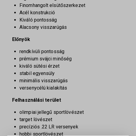
Finomhangolt elsütőszerkezet
Acél konstrukció
Kiváló pontosság
Alacsony visszarúgás
Előnyök
rendkívüli pontosság
prémium svájci minőség
kiváló sütési érzet
stabil egyensúly
minimális visszarúgás
versenycélú kialakítás
Felhasználási terület
olimpiai jellegű sportlövészet
target lövészet
precíziós .22 LR versenyek
hobbi sportlövészet