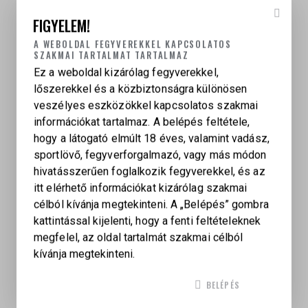
gyűjtői kategória
FIGYELEM!
A Hämmerli 215 a klasszikus európai
A WEBOLDAL FEGYVEREKKEL KAPCSOLATOS
SZAKMAI TARTALMAT TARTALMAZ
sportpisztolyok egyik ikonikus modellje, amely a
mai napig nagy tiszteletnek örvend pontossága,
Ez a weboldal kizárólag fegyverekkel,
megbízhatósága és kifinomult működése miatt a
lőszerekkel és a közbiztonságra különösen
sportlövők körében.
veszélyes eszközökkel kapcsolatos szakmai
információkat tartalmaz. A belépés feltétele,
hogy a látogató elmúlt 18 éves, valamint vadász,
sportlövő, fegyverforgalmazó, vagy más módon
hivatásszerűen foglalkozik fegyverekkel, és az
itt elérhető információkat kizárólag szakmai
СALIBER
célból kívánja megtekinteni. A „Belépés” gombra
kattintással kijelenti, hogy a fenti feltételeknek
22 LR
megfelel, az oldal tartalmát szakmai célból
kívánja megtekinteni.
KAPCSOLÓDÓ TERMÉKEK
BELÉPÉS