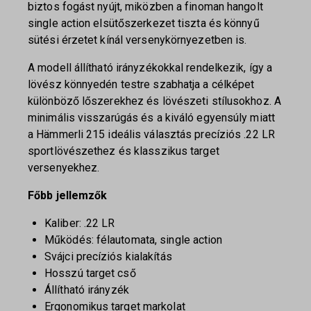
biztos fogást nyújt, miközben a finoman hangolt
single action elsütőszerkezet tiszta és könnyű
sütési érzetet kínál versenykörnyezetben is.
A modell állítható irányzékokkal rendelkezik, így a
lövész könnyedén testre szabhatja a célképet
különböző lőszerekhez és lövészeti stílusokhoz. A
minimális visszarúgás és a kiváló egyensúly miatt
a Hämmerli 215 ideális választás precíziós .22 LR
sportlövészethez és klasszikus target
versenyekhez.
Főbb jellemzők
Kaliber: .22 LR
Működés: félautomata, single action
Svájci precíziós kialakítás
Hosszú target cső
Állítható irányzék
Ergonomikus target markolat