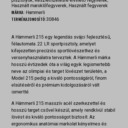
pisztolyok
Részletfizetésre elvihető fegyverek
,
Használt maroklőfegyverek
Használt fegyverek
MÁRKA:
Hammerli
TERMÉKAZONOSÍTÓ:
30846
A Hämmerli 215 egy legendás svájci fejlesztésű,
félautomata .22 LR sportpisztoly, amelyet
kifejezetten precíziós sportlövészethez és
versenyhasználatra terveztek. A Hämmerli márka
hosszú évtizedek óta a világ egyik legismertebb
neve az olimpiai és target lövészet területén, a
Model 215 pedig a kiváló pontosságáról, finom
elsütéséről és prémium kidolgozásáról vált
ismertté.
A Hämmerli 215 masszív acél szerkezettel és
hosszú target csővel készül, amely rendkívül stabil
lövést és kiváló pontosságot biztosít. Az
ergonomikus anatómiai markolat kényelmes és