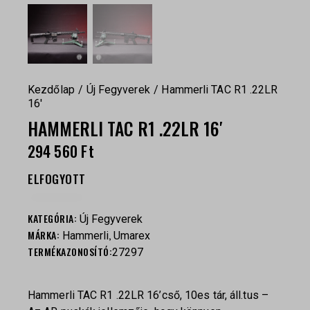
Kezdőlap
Új Fegyverek
Hammerli TAC R1 .22LR
16′
HAMMERLI TAC R1 .22LR 16′
294 560
Ft
ELFOGYOTT
KATEGÓRIA:
Új Fegyverek
MÁRKA:
,
Hammerli
Umarex
TERMÉKAZONOSÍTÓ:
27297
Hammerli TAC R1 .22LR 16’cső, 10es tár, áll.tus –