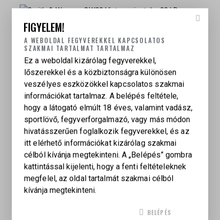
FIGYELEM!
SMITH & WESSON SW22 VICTORY PISZTOLY, .22
A WEBOLDAL FEGYVEREKKEL KAPCSOLATOS
LR
SZAKMAI TARTALMAT TARTALMAZ
485 000
Ft
Ez a weboldal kizárólag fegyverekkel,
lőszerekkel és a közbiztonságra különösen
veszélyes eszközökkel kapcsolatos szakmai
információkat tartalmaz. A belépés feltétele,
SMITH & WESSON REVOLVER 627 V-COMP .357
hogy a látogató elmúlt 18 éves, valamint vadász,
MAG.
sportlövő, fegyverforgalmazó, vagy más módon
1 420 000
Ft
hivatásszerűen foglalkozik fegyverekkel, és az
itt elérhető információkat kizárólag szakmai
célból kívánja megtekinteni. A „Belépés” gombra
kattintással kijelenti, hogy a fenti feltételeknek
LAUGO ARMS ALIEN CREATOR 9 X 19 SF SZÜRKE
megfelel, az oldal tartalmát szakmai célból
– FULL KIT
kívánja megtekinteni.
2 642 230
Ft
BELÉPÉS