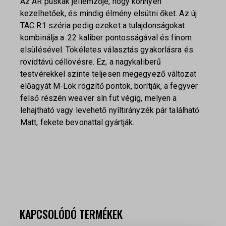
Az AR puskák jellemzője, hogy könnyen
kezelhetőek, és mindig élmény elsütni őket. Az új
TAC R1 széria pedig ezeket a tulajdonságokat
kombinálja a .22 kaliber pontosságával és finom
elsülésével. Tökéletes választás gyakorlásra és
rövidtávú céllövésre. Ez, a nagykaliberű
testvérekkel szinte teljesen megegyező változat
előagyát M-Lok rögzítő pontok, borítják, a fegyver
felső részén weaver sín fut végig, melyen a
lehajtható vagy levehető nyíltirányzék pár található.
Matt, fekete bevonattal gyártják.
KAPCSOLÓDÓ TERMÉKEK