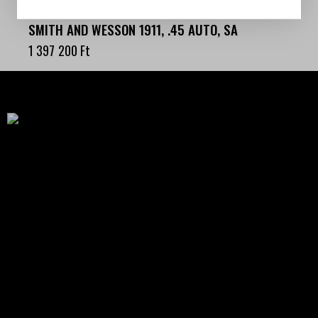
SMITH AND WESSON 1911, .45 AUTO, SA
1 397 200
Ft
Célba találunk együtt-fegyverek szenvedéllyel!
SZAKÜZLET
HU—9024 Győr
Déry Tibor u.13.
info@keilertactical.hu
+36 30 799 73 39