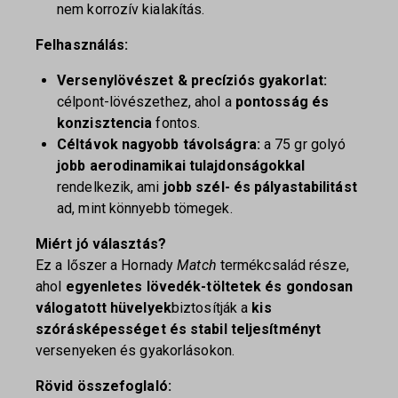
nem korrozív kialakítás.
Felhasználás:
Versenylövészet & precíziós gyakorlat:
célpont-lövészethez, ahol a
pontosság és
konzisztencia
fontos.
Céltávok nagyobb távolságra:
a 75 gr golyó
jobb aerodinamikai tulajdonságokkal
rendelkezik, ami
jobb szél- és pályastabilitást
ad, mint könnyebb tömegek.
Miért jó választás?
Ez a lőszer a Hornady
Match
termékcsalád része,
ahol
egyenletes lövedék-töltetek és gondosan
válogatott hüvelyek
biztosítják a
kis
szórásképességet és stabil teljesítményt
versenyeken és gyakorlásokon.
Rövid összefoglaló: