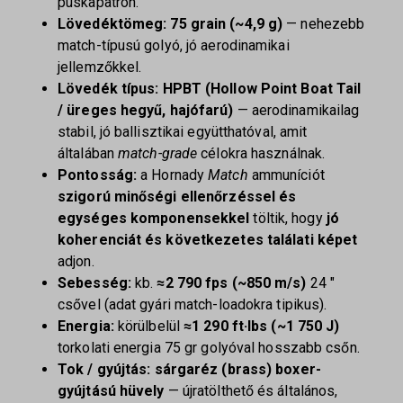
puskapatron.
Lövedéktömeg:
75 grain (~4,9 g)
— nehezebb
match-típusú golyó, jó aerodinamikai
jellemzőkkel.
Lövedék típus:
HPBT (Hollow Point Boat Tail
/ üreges hegyű, hajófarú)
— aerodinamikailag
stabil, jó ballisztikai együtthatóval, amit
általában
match-grade
célokra használnak.
Pontosság:
a Hornady
Match
ammuníciót
szigorú minőségi ellenőrzéssel és
egységes komponensekkel
töltik, hogy
jó
koherenciát és következetes találati képet
adjon.
Sebesség:
kb.
≈2 790 fps (~850 m/s)
24 ″
csővel (adat gyári match-loadokra tipikus).
Energia:
körülbelül
≈1 290 ft·lbs (~1 750 J)
torkolati energia 75 gr golyóval hosszabb csőn.
Tok / gyújtás:
sárgaréz (brass) boxer-
gyújtású hüvely
— újratölthető és általános,