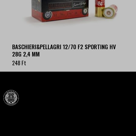
BASCHIERI&PELLAGRI 12/70 F2 SPORTING HV
28G 2,4 MM
248
Ft
Célba találunk együtt-fegyverek szenvedéllyel!