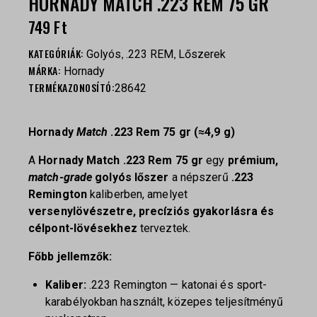
HORNADY MATCH .223 REM 75 GR
749
Ft
KATEGÓRIÁK:
,
,
Golyós
.223 REM
Lőszerek
MÁRKA:
Hornady
TERMÉKAZONOSÍTÓ:
28642
Hornady
Match
.223 Rem 75 gr (≈4,9 g)
A
Hornady Match .223 Rem 75 gr
egy
prémium,
match-grade
golyós lőszer
a népszerű
.223
Remington
kaliberben, amelyet
versenylövészetre, precíziós gyakorlásra és
célpont-lövésekhez
terveztek.
Főbb jellemzők:
Kaliber:
.223 Remington — katonai és sport-
karabélyokban használt, közepes teljesítményű