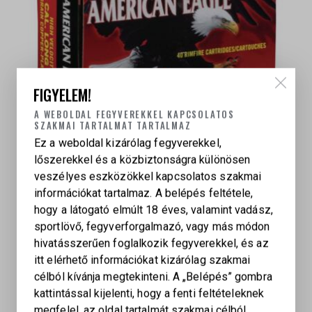
FIGYELEM!
A WEBOLDAL FEGYVEREKKEL KAPCSOLATOS
SZAKMAI TARTALMAT TARTALMAZ
Ez a weboldal kizárólag fegyverekkel,
lőszerekkel és a közbiztonságra különösen
veszélyes eszközökkel kapcsolatos szakmai
FEDERAL AMERICAN EAGLE 38GR HVCP HP
információkat tartalmaz. A belépés feltétele,
70
Ft
hogy a látogató elmúlt 18 éves, valamint vadász,
sportlövő, fegyverforgalmazó, vagy más módon
hivatásszerűen foglalkozik fegyverekkel, és az
itt elérhető információkat kizárólag szakmai
célból kívánja megtekinteni. A „Belépés” gombra
kattintással kijelenti, hogy a fenti feltételeknek
megfelel, az oldal tartalmát szakmai célból