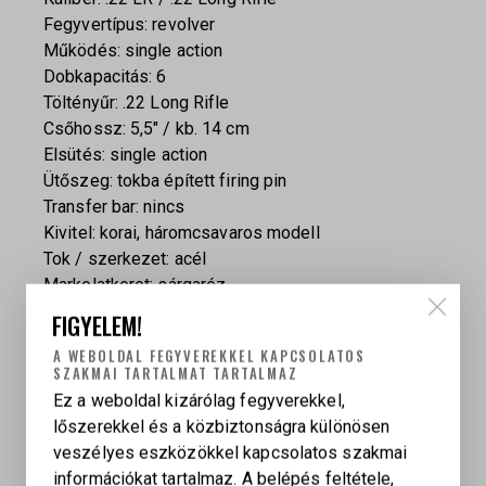
Fegyvertípus: revolver
Működés: single action
Dobkapacitás: 6
Töltényűr: .22 Long Rifle
Csőhossz: 5,5″ / kb. 14 cm
Elsütés: single action
Ütőszeg: tokba épített firing pin
Transfer bar: nincs
Kivitel: korai, háromcsavaros modell
Tok / szerkezet: acél
Markolatkeret: sárgaréz
Markolatpanel: fa
FIGYELEM!
Irányzék: fix első penge irányzék, fix hátsó nézőke
A WEBOLDAL FEGYVEREKKEL KAPCSOLATOS
Súly: 44 oz / kb. 1,25 kg
SZAKMAI TARTALMAT TARTALMAZ
Gyártási / import időszak: kb. 1973–1981 között
Ez a weboldal kizárólag fegyverekkel,
lőszerekkel és a közbiztonságra különösen
veszélyes eszközökkel kapcsolatos szakmai
információkat tartalmaz. A belépés feltétele,