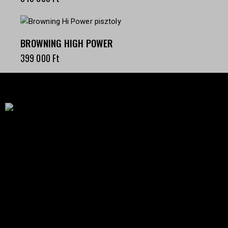
BROWNING HIGH POWER
399 000
Ft
Célba találunk együtt-fegyverek szenvedéllyel!
SZAKÜZLET
HU—9024 Győr
Déry Tibor u.13.