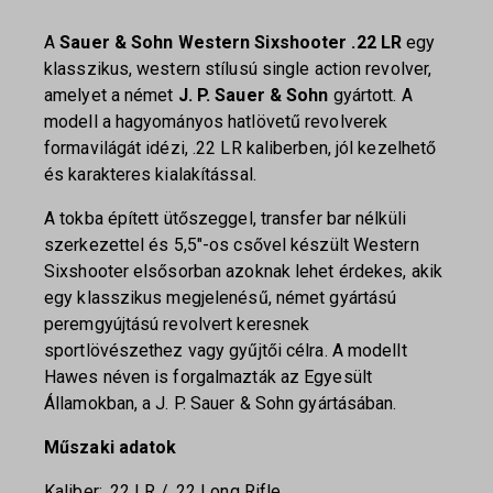
A
Sauer & Sohn Western Sixshooter .22 LR
egy
klasszikus, western stílusú single action revolver,
amelyet a német
J. P. Sauer & Sohn
gyártott. A
modell a hagyományos hatlövetű revolverek
formavilágát idézi, .22 LR kaliberben, jól kezelhető
és karakteres kialakítással.
A tokba épített ütőszeggel, transfer bar nélküli
szerkezettel és 5,5″-os csővel készült Western
Sixshooter elsősorban azoknak lehet érdekes, akik
egy klasszikus megjelenésű, német gyártású
peremgyújtású revolvert keresnek
sportlövészethez vagy gyűjtői célra. A modellt
Hawes néven is forgalmazták az Egyesült
Államokban, a J. P. Sauer & Sohn gyártásában.
Műszaki adatok
Kaliber: .22 LR / .22 Long Rifle