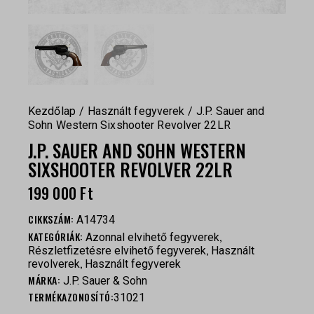
Kezdőlap
Használt fegyverek
J.P. Sauer and
Sohn Western Sixshooter Revolver 22LR
J.P. SAUER AND SOHN WESTERN
SIXSHOOTER REVOLVER 22LR
199 000
Ft
CIKKSZÁM:
A14734
KATEGÓRIÁK:
,
Azonnal elvihető fegyverek
,
Részletfizetésre elvihető fegyverek
Használt
,
revolverek
Használt fegyverek
MÁRKA:
J.P. Sauer & Sohn
TERMÉKAZONOSÍTÓ:
31021