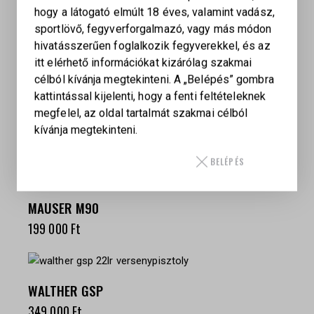
hogy a látogató elmúlt 18 éves, valamint vadász,
sportlövő, fegyverforgalmazó, vagy más módon
hivatásszerűen foglalkozik fegyverekkel, és az
KAPCSOLÓDÓ TERMÉKEK
itt elérhető információkat kizárólag szakmai
célból kívánja megtekinteni. A „Belépés” gombra
kattintással kijelenti, hogy a fenti feltételeknek
megfelel, az oldal tartalmát szakmai célból
S&W 17-4
kívánja megtekinteni.
249 000
Ft
BELÉPÉS
MAUSER M90
199 000
Ft
WALTHER GSP
349 000
Ft