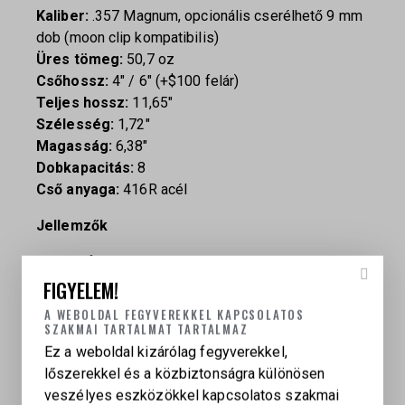
Kaliber:
.357 Magnum, opcionális cserélhető 9 mm
dob (moon clip kompatibilis)
Üres tömeg:
50,7 oz
Csőhossz:
4″ / 6″ (+$100 felár)
Teljes hossz:
11,65″
Szélesség:
1,72″
Magasság:
6,38″
Dobkapacitás:
8
Cső anyaga:
416R acél
Jellemzők
DLC felületkezelés
Hidegen kovácsolt precíziós cső
FIGYELEM!
Teljesen állítható hátsó irányzék
A WEBOLDAL FEGYVEREKKEL KAPCSOLATOS
Cserélhető oldalpanelek az első irányzéknál
SZAKMAI TARTALMAT TARTALMAZ
Single és Double Action elsütés
Ez a weboldal kizárólag fegyverekkel,
Török diófa markolat
lőszerekkel és a közbiztonságra különösen
Integrált Picatinny sín a tokban
veszélyes eszközökkel kapcsolatos szakmai