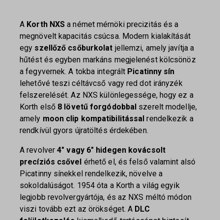
A
Korth NXS
a német mérnöki precizitás és a
megnövelt kapacitás csúcsa. Modern kialakítását
egy
szellőző csőburkolat
jellemzi, amely javítja a
hűtést és egyben markáns megjelenést kölcsönöz
a fegyvernek. A tokba integrált
Picatinny sín
lehetővé teszi céltávcső vagy red dot irányzék
felszerelését. Az NXS különlegessége, hogy ez a
Korth első
8 lövetű forgódobbal
szerelt modellje,
amely
moon clip kompatibilitással
rendelkezik a
rendkívül gyors újratöltés érdekében.
A revolver
4″ vagy 6″ hidegen kovácsolt
precíziós csővel
érhető el, és felső valamint alsó
Picatinny sínekkel rendelkezik, növelve a
sokoldalúságot. 1954 óta a Korth a világ egyik
legjobb revolvergyártója, és az NXS méltó módon
viszi tovább ezt az örökséget. A
DLC