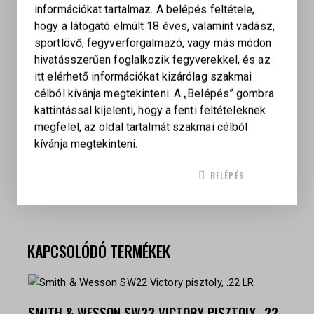
Új típusú Korth dobkioldó
információkat tartalmaz. A belépés feltétele,
Csőburkolat integrált Picatinny sínnel
hogy a látogató elmúlt 18 éves, valamint vadász,
(optika/red dot számára)
sportlövő, fegyverforgalmazó, vagy más módon
Szellőző csőburkolat a gyorsabb hűtésért
hivatásszerűen foglalkozik fegyverekkel, és az
Gyors újratöltés a szélesen kiforduló dobbal
itt elérhető információkat kizárólag szakmai
Moon clip kompatibilis dob
célból kívánja megtekinteni. A „Belépés” gombra
Opcionális cserélhető 9 mm dob (moon clip
kattintással kijelenti, hogy a fenti feltételeknek
kompatibilis)
megfelel, az oldal tartalmát szakmai célból
kívánja megtekinteni.
BELÉPÉS
KAPCSOLÓDÓ TERMÉKEK
SMITH & WESSON SW22 VICTORY PISZTOLY, .22