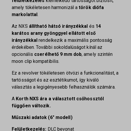
felületkezelés
kiemelkedő tartósságot biztosít,
amely tökéletesen harmonizál a
török diófa
markolattal
.
Az NXS
állítható hátsó irányzékkal
és
14
karátos arany gyönggyel ellátott első
irányzékkal
rendelkezik a maximális pontosság
érdekében. További sokoldalúságot kínál az
opcionális
cserélhető 9 mm dob
, amely szintén
moon clip kompatibilis.
Ez a revolver tökéletesen ötvözi a funkcionalitást, a
tartósságot és az esztétikumot, így kiváló
választás a legigényesebb felhasználók számára.
A
Korth NXS ára a választott csőhossztól
függően változik.
Műszaki adatok (6″ modell)
Felületkezelés:
DLC bevonat