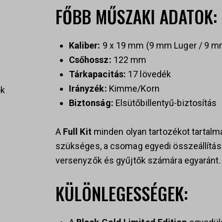
FŐBB MŰSZAKI ADATOK:
Kaliber:
9 x 19 mm (9 mm Luger / 9 m
Csőhossz:
122 mm
Tárkapacitás:
17 lövedék
Irányzék:
Kimme/Korn
ok
Biztonság:
Elsütőbillentyű-biztosítás
A
Full Kit
minden olyan tartozékot tartalma
szükséges, a csomag egyedi összeállítása
s
versenyzők és gyűjtők számára egyaránt.
KÜLÖNLEGESSÉGEK: