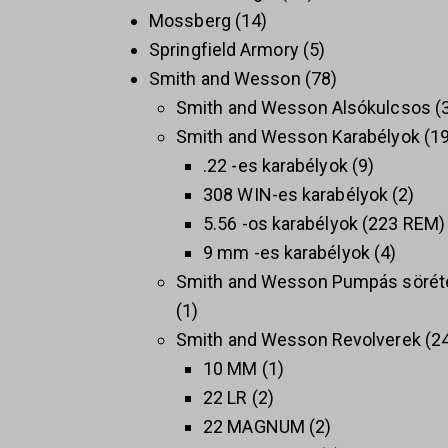
Mossberg
14
Springfield Armory
5
Smith and Wesson
78
Smith and Wesson Alsókulcsos
Smith and Wesson Karabélyok
1
.22 -es karabélyok
9
308 WIN-es karabélyok
2
5.56 -os karabélyok (223 REM)
9 mm -es karabélyok
4
Smith and Wesson Pumpás sörét
1
Smith and Wesson Revolverek
2
10 MM
1
22 LR
2
22 MAGNUM
2