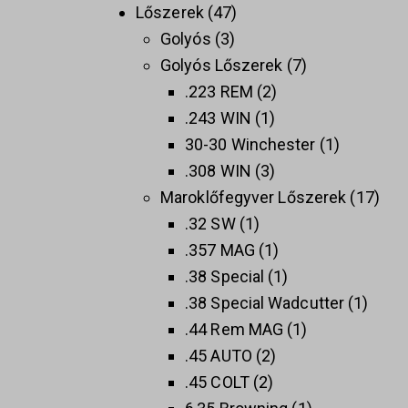
Lőszerek
47
Golyós
3
Golyós Lőszerek
7
.223 REM
2
.243 WIN
1
30-30 Winchester
1
.308 WIN
3
Maroklőfegyver Lőszerek
17
.32 SW
1
.357 MAG
1
.38 Special
1
.38 Special Wadcutter
1
.44 Rem MAG
1
.45 AUTO
2
.45 COLT
2