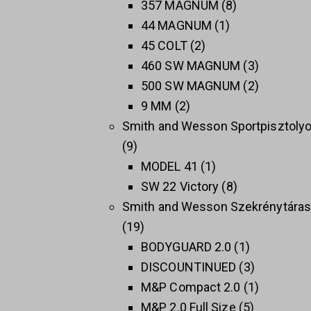
357 MAGNUM
8
44 MAGNUM
1
45 COLT
2
460 SW MAGNUM
3
500 SW MAGNUM
2
9 MM
2
Smith and Wesson Sportpisztoly
9
MODEL 41
1
SW 22 Victory
8
Smith and Wesson Szekrénytára
19
BODYGUARD 2.0
1
DISCOUNTINUED
3
M&P Compact 2.0
1
M&P 2.0 Full Size
5