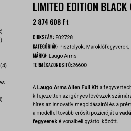
LIMITED EDITION BLACK
2 874 608
Ft
3
CIKKSZÁM:
F02728
9
KATEGÓRIÁK:
,
,
Pisztolyok
Maroklőfegyverek
MÁRKA:
Laugo Arms
TERMÉKAZONOSÍTÓ:
26600
4
es
A
Laugo Arms Alien Full Kit
a fegyvertec
kifejezetten az igényes lövészek számára
4
híres az innovatív megoldásairól és a pré
a modellel tovább erősíti pozícióját a
vadá
fegyverek
élvonalbeli gyártói között.