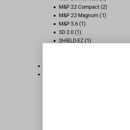
M&P 22 Compact
2
M&P 22 Magnum
1
M&P 5.6
1
SD 2.0
1
SHIELD EZ
1
SHIELD PLUS
1
SW 1911
3
Thompson
5
Új Fegyverek
409
Raktáron
32
Sportpisztolyok
1
BTS-Keiler Tactical
7
Maroklőfegyverek
203
Pisztolyok
160
Revolverek
41