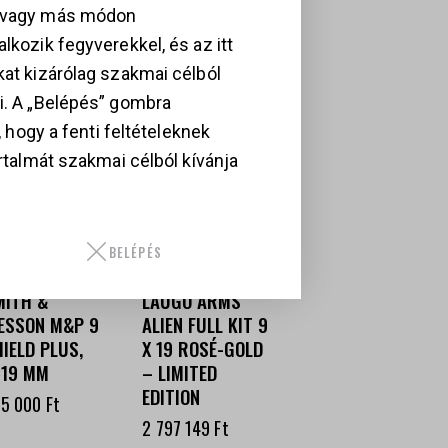
, vagy más módon
lkozik fegyverekkel, és az itt
MÉKEK
kat kizárólag szakmai célból
i. A „Belépés” gombra
i, hogy a fenti feltételeknek
artalmát szakmai célból kívánja
BELÉPÉS
MITH &
LAUGO ARMS
ESSON M&P 9
ALIEN FULL KIT 9
IELD PLUS,
X 19 ROSÉ-GOLD
×19 MM
– LIMITED
EDITION
55 000
Ft
2 797 149
Ft