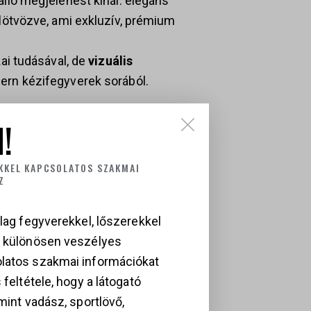
lló megjelenést kínál: elegáns
l
ötvözve, ami exkluzív, prémium
ai tudásával, de
vizuális
rn kézifegyverek sorából.
ökéletes választás mindazok
!
agossal – legyen szó
egyszerűen csak a legjobbat
KKEL KAPCSOLATOS SZAKMAI
Z
lag fegyverekkel, lőszerekkel
a különösen veszélyes
latos szakmai információkat
 feltétele, hogy a látogató
mint vadász, sportlövő,