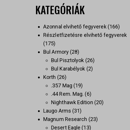
KATEGÓRIÁK
Azonnal elvihető fegyverek
166
Részletfizetésre elvihető fegyverek
175
Bul Armory
28
Bul Pisztolyok
26
Bul Karabélyok
2
Korth
26
.357 Mag
19
.44 Rem. Mag.
6
Nighthawk Edition
20
Laugo Arms
31
Magnum Research
23
Desert Eagle
13