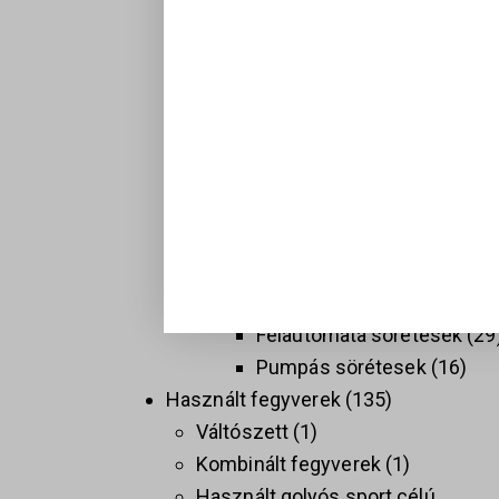
Hosszú fegyverek
137
Golyós fegyverek
74
Sport célú golyós fegyvere
37
Taktikai golyós fegyverek
(AR)
9
Vadász golyós fegyverek
PCC
9
Sörétes Fegyverek
58
Duplacsövű sörétesek
8
Félautomata sörétesek
29
Pumpás sörétesek
16
Használt fegyverek
135
Váltószett
1
Kombinált fegyverek
1
Használt golyós sport célú