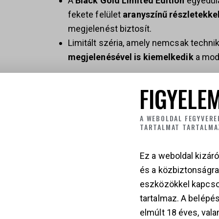
A
Black Gold Limited Edition
egyedülá
fekete felület
aranyszínű részletekke
megjelenést biztosít.
Limitált széria, amely nemcsak technik
megjelenésével is kiemelkedik
a mode
A
Laugo Arms Alien Full Kit Black Gold
t
FIGYELEM
számára, akik nem elégszenek meg az átl
versenysportról, fegyvergyűjtésről vagy 
A WEBOLDAL FEGYVERE
TARTALMAT TARTALMA
keresik.
Ez a weboldal kizáró
és a közbiztonságr
eszközökkel kapcso
tartalmaz. A belépés
СALIBER
9×19mm Parabellum (Luger)
elmúlt 18 éves, vala