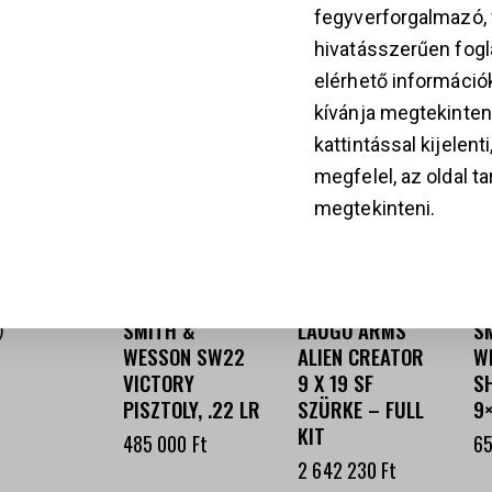
fegyverforgalmazó
hivatásszerűen fogla
KAPCSOLÓDÓ TER
k
elérhető információ
kívánja megtekinten
kattintással kijelent
megfelel, az oldal t
28
megtekinteni.
SMITH &
LAUGO ARMS
S
WESSON SW22
ALIEN CREATOR
W
VICTORY
9 X 19 SF
SH
PISZTOLY, .22 LR
SZÜRKE – FULL
9
KIT
485 000
Ft
6
2 642 230
Ft