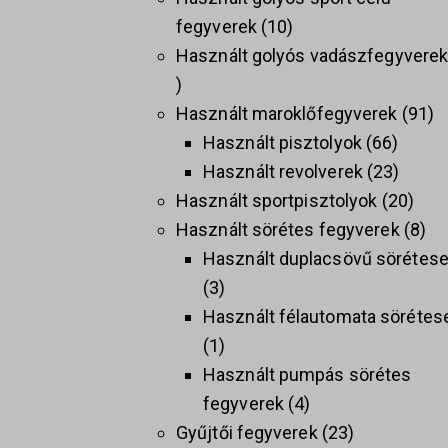
fegyverek
10
Használt golyós vadászfegyvere
Használt maroklőfegyverek
91
Használt pisztolyok
66
Használt revolverek
23
Használt sportpisztolyok
20
Használt sörétes fegyverek
8
Használt duplacsövű sörétes
3
Használt félautomata sörétes
1
Használt pumpás sörétes
fegyverek
4
Gyűjtői fegyverek
23