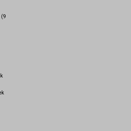
k
9
ek
ek