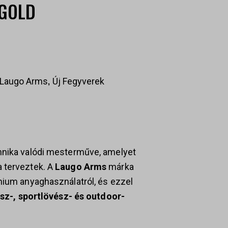
 GOLD
,
Laugo Arms
Új Fegyverek
hnika valódi mesterműve, amelyet
 terveztek. A
Laugo Arms
márka
mium anyaghasználatról, és ezzel
sz-, sportlövész- és outdoor-