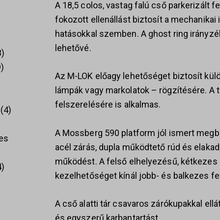
A 18,5 colos, vastag falú cső parkerizált 
fokozott ellenállást biztosít a mechanikai
hatásokkal szemben. A ghost ring irányzé
lehetővé.
3
9
Az M-LOK előagy lehetőséget biztosít kül
lámpák vagy markolatok – rögzítésére. A to
felszerelésére is alkalmas.
4
A Mossberg 590 platform jól ismert megbíz
es
acél zárás, dupla működtető rúd és elakadá
működést. A felső elhelyezésű, kétkezes 
4
kezelhetőséget kínál jobb- és balkezes f
A cső alatti tár csavaros zárókupakkal ellá
és egyszerű karbantartást.