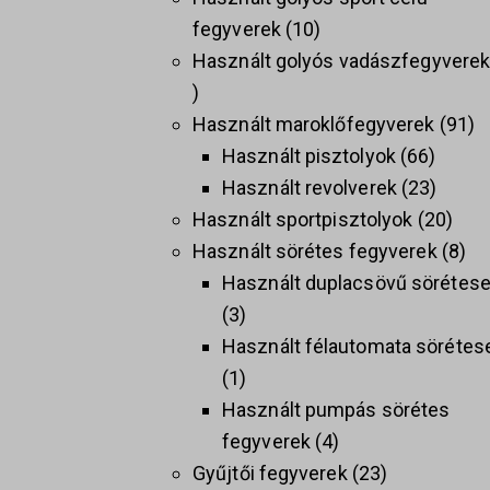
fegyverek
10
Használt golyós vadászfegyvere
Használt maroklőfegyverek
91
Használt pisztolyok
66
Használt revolverek
23
Használt sportpisztolyok
20
Használt sörétes fegyverek
8
Használt duplacsövű sörétes
3
Használt félautomata sörétes
1
Használt pumpás sörétes
fegyverek
4
Gyűjtői fegyverek
23