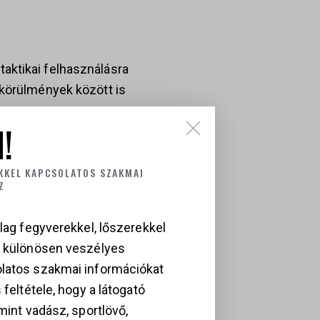
aktikai felhasználásra
 körülmények között is
!
KKEL KAPCSOLATOS SZAKMAI
Z
lag fegyverekkel, lőszerekkel
a különösen veszélyes
MÉKEK
latos szakmai információkat
 feltétele, hogy a látogató
mint vadász, sportlövő,