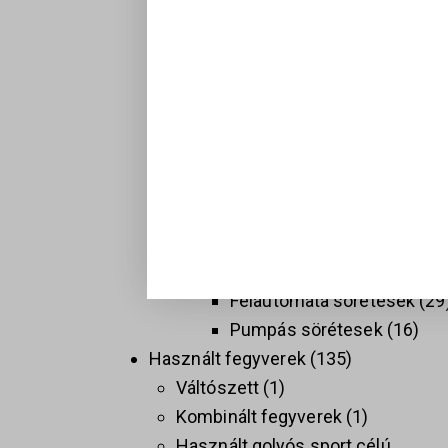
Hosszú fegyverek
137
Golyós fegyverek
74
Sport célú golyós fegyvere
37
Taktikai golyós fegyverek
(AR)
9
Vadász golyós fegyverek
PCC
9
Sörétes Fegyverek
58
Duplacsövű sörétesek
8
Félautomata sörétesek
29
Pumpás sörétesek
16
Használt fegyverek
135
Váltószett
1
Kombinált fegyverek
1
Használt golyós sport célú