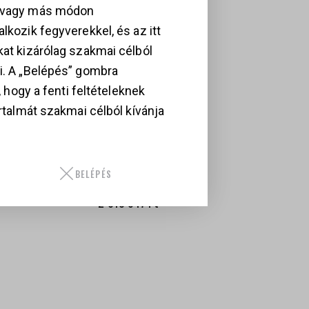
, vagy más módon
lkozik fegyverekkel, és az itt
kat kizárólag szakmai célból
i. A „Belépés” gombra
i, hogy a fenti feltételeknek
artalmát szakmai célból kívánja
MITH &
LAUGO ARMS
ESSON SW22
ALIEN CREATOR
ICTORY
9 X 19 SF
SZTOLY, .22 LR
SZÜRKE – OPTIC
BELÉPÉS
KIT
85 000
Ft
2 013 947
Ft