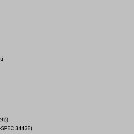
lú
ető)
IL-SPEC 3443E)