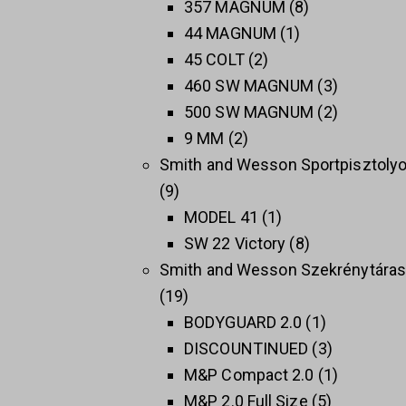
357 MAGNUM
8
44 MAGNUM
1
45 COLT
2
460 SW MAGNUM
3
500 SW MAGNUM
2
9 MM
2
Smith and Wesson Sportpisztoly
9
MODEL 41
1
SW 22 Victory
8
Smith and Wesson Szekrénytára
19
BODYGUARD 2.0
1
DISCOUNTINUED
3
M&P Compact 2.0
1
M&P 2.0 Full Size
5