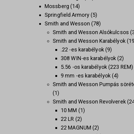
Mossberg
14
Springfield Armory
5
Smith and Wesson
78
Smith and Wesson Alsókulcsos
Smith and Wesson Karabélyok
1
.22 -es karabélyok
9
308 WIN-es karabélyok
2
5.56 -os karabélyok (223 REM)
9 mm -es karabélyok
4
Smith and Wesson Pumpás sörét
1
Smith and Wesson Revolverek
2
10 MM
1
22 LR
2
22 MAGNUM
2