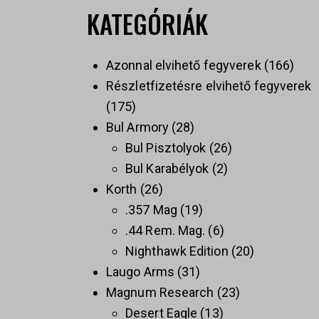
KATEGÓRIÁK
Azonnal elvihető fegyverek
166
Részletfizetésre elvihető fegyverek
175
Bul Armory
28
Bul Pisztolyok
26
Bul Karabélyok
2
Korth
26
.357 Mag
19
.44 Rem. Mag.
6
Nighthawk Edition
20
Laugo Arms
31
Magnum Research
23
Desert Eagle
13