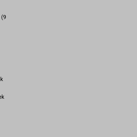
k
9
ek
ek