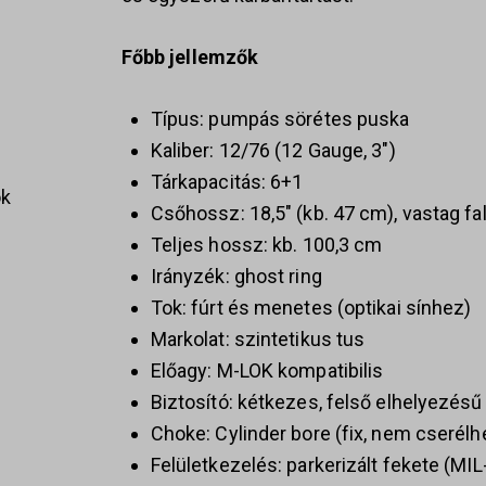
Főbb jellemzők
Típus: pumpás sörétes puska
Kaliber: 12/76 (12 Gauge, 3″)
Tárkapacitás: 6+1
ok
Csőhossz: 18,5″ (kb. 47 cm), vastag fa
Teljes hossz: kb. 100,3 cm
Irányzék: ghost ring
Tok: fúrt és menetes (optikai sínhez)
s
Markolat: szintetikus tus
Előagy: M-LOK kompatibilis
Biztosító: kétkezes, felső elhelyezésű
Choke: Cylinder bore (fix, nem cserélh
Felületkezelés: parkerizált fekete (M