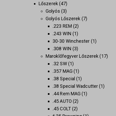
Lőszerek
47
Golyós
3
Golyós Lőszerek
7
.223 REM
2
.243 WIN
1
30-30 Winchester
1
.308 WIN
3
Maroklőfegyver Lőszerek
17
.32 SW
1
.357 MAG
1
.38 Special
1
.38 Special Wadcutter
1
.44 Rem MAG
1
.45 AUTO
2
.45 COLT
2