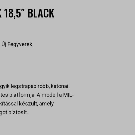
 18,5″ BLACK
,
Új Fegyverek
yik legstrapabíróbb, katonai
tes platformja. A modell a MIL-
ítással készült, amely
ot biztosít.