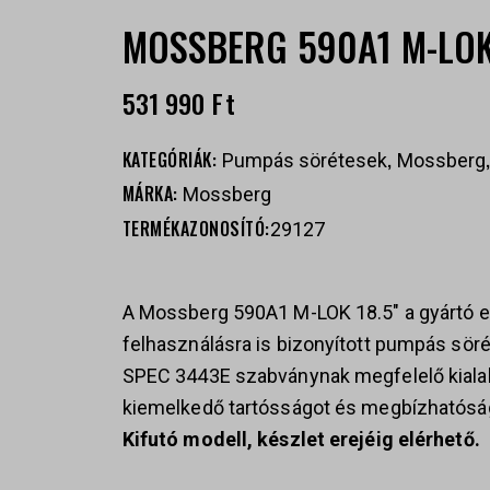
MOSSBERG 590A1 M-LOK
531 990
Ft
KATEGÓRIÁK:
,
Pumpás sörétesek
Mossberg
MÁRKA:
Mossberg
TERMÉKAZONOSÍTÓ:
29127
A
Mossberg
590A1 M-LOK 18.5″ a gyártó eg
felhasználásra is bizonyított pumpás söré
SPEC 3443E szabványnak megfelelő kialak
kiemelkedő tartósságot és megbízhatóság
Kifutó modell, készlet erejéig elérhető.