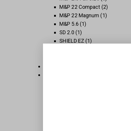
M&P 22 Compact
2
M&P 22 Magnum
1
M&P 5.6
1
SD 2.0
1
SHIELD EZ
1
SHIELD PLUS
1
SW 1911
3
Thompson
5
Új Fegyverek
409
Raktáron
32
Sportpisztolyok
1
BTS-Keiler Tactical
7
Maroklőfegyverek
203
Pisztolyok
160
Revolverek
41