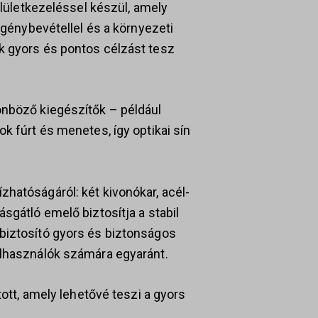
felületkezeléssel készül, amely
 igénybevétellel és a környezeti
k gyors és pontos célzást tesz
önböző kiegészítők – például
k fúrt és menetes, így optikai sín
hatóságáról: két kivonókar, acél-
sgátló emelő biztosítja a stabil
biztosító gyors és biztonságos
elhasználók számára egyaránt.
tott, amely lehetővé teszi a gyors