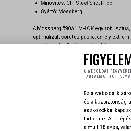
Minősítés: CIP Steel Shot Proof
Gyártó:
Mossberg
A Mossberg 590A1 M-LOK egy robusztus, t
optimalizált sörétes puska, amely extrém
megbízható teljesítményt nyújt.
FIGYELEM
A WEBOLDAL FEGYVERE
TARTALMAT TARTALMA
Ez a weboldal kizáró
és a közbiztonságr
KAPCSOLÓDÓ TER
eszközökkel kapcso
tartalmaz. A belépés
elmúlt 18 éves, vala