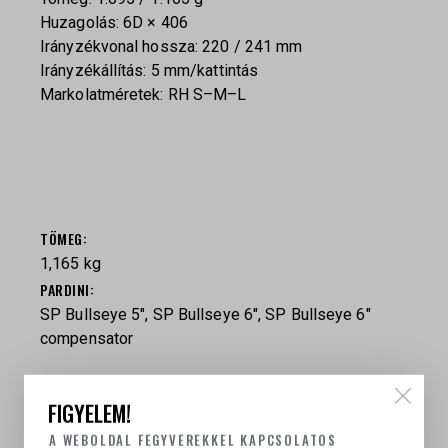
Huzagolás: 6D × 406
Irányzékvonal hossza: 220 / 241 mm
Irányzékállítás: 5 mm/kattintás
Markolatméretek: RH S–M–L
TÖMEG
1,165 kg
PARDINI
SP Bullseye 5", SP Bullseye 6", SP Bullseye 6″
compensator
KAPCSOLÓDÓ TERMÉKEK
FIGYELEM!
A WEBOLDAL FEGYVEREKKEL KAPCSOLATOS