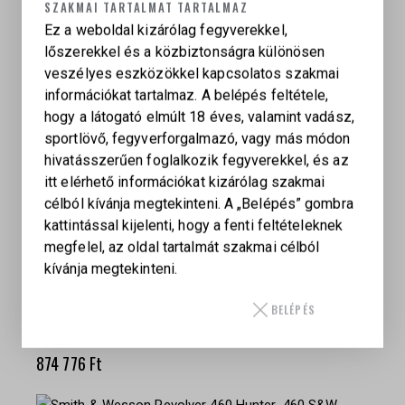
SZAKMAI TARTALMAT TARTALMAZ
Ez a weboldal kizárólag fegyverekkel,
S&W FÉLAUTOMATA PUSKA M&P 15T II .223 REM
lőszerekkel és a közbiztonságra különösen
1 071 000
Ft
veszélyes eszközökkel kapcsolatos szakmai
információkat tartalmaz. A belépés feltétele,
hogy a látogató elmúlt 18 éves, valamint vadász,
sportlövő, fegyverforgalmazó, vagy más módon
hivatásszerűen foglalkozik fegyverekkel, és az
LAUGO ARMS ALIEN CREATOR 9 X 19 SF SZÜRKE
itt elérhető információkat kizárólag szakmai
– OPTIC KIT
célból kívánja megtekinteni. A „Belépés” gombra
2 013 947
Ft
kattintással kijelenti, hogy a fenti feltételeknek
megfelel, az oldal tartalmát szakmai célból
kívánja megtekinteni.
BELÉPÉS
SMITH & WESSON SW1911 SC PISZTOLY, .45
AUTO
874 776
Ft