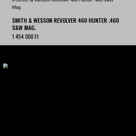
SMITH & WESSON REVOLVER 460 HUNTER .460
S&W MAG.
1 454 000
Ft
Célba találunk együtt-fegyverek szenvedéllyel!
SZAKÜZLET
HU—9024 Győr
Déry Tibor u.13.