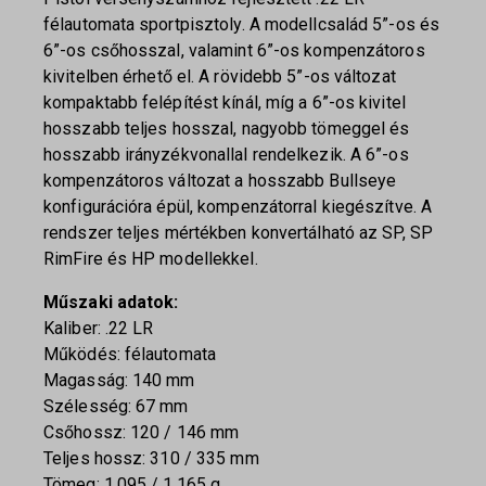
félautomata sportpisztoly. A modellcsalád 5”-os és
6”-os csőhosszal, valamint 6”-os kompenzátoros
kivitelben érhető el. A rövidebb 5”-os változat
kompaktabb felépítést kínál, míg a 6”-os kivitel
hosszabb teljes hosszal, nagyobb tömeggel és
hosszabb irányzékvonallal rendelkezik. A 6”-os
kompenzátoros változat a hosszabb Bullseye
konfigurációra épül, kompenzátorral kiegészítve. A
rendszer teljes mértékben konvertálható az SP, SP
RimFire és HP modellekkel.
Műszaki adatok:
Kaliber: .22 LR
Működés: félautomata
Magasság: 140 mm
Szélesség: 67 mm
Csőhossz: 120 / 146 mm
Teljes hossz: 310 / 335 mm
Tömeg: 1.095 / 1.165 g