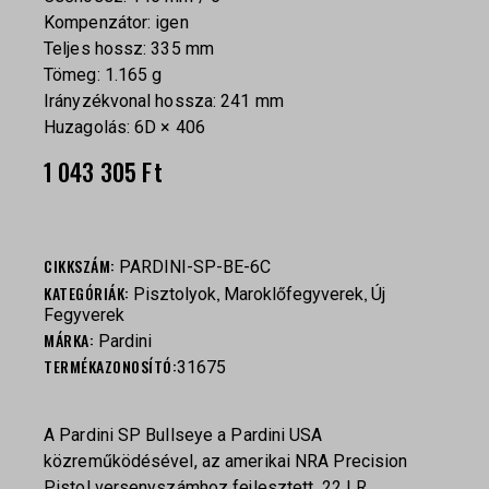
Kompenzátor: igen
Teljes hossz: 335 mm
Tömeg: 1.165 g
Irányzékvonal hossza: 241 mm
Huzagolás: 6D × 406
1 043 305
Ft
CIKKSZÁM:
PARDINI-SP-BE-6C
KATEGÓRIÁK:
,
,
Pisztolyok
Maroklőfegyverek
Új
Fegyverek
MÁRKA:
Pardini
TERMÉKAZONOSÍTÓ:
31675
A Pardini SP Bullseye a Pardini USA
közreműködésével, az amerikai NRA Precision
Pistol versenyszámhoz fejlesztett .22 LR