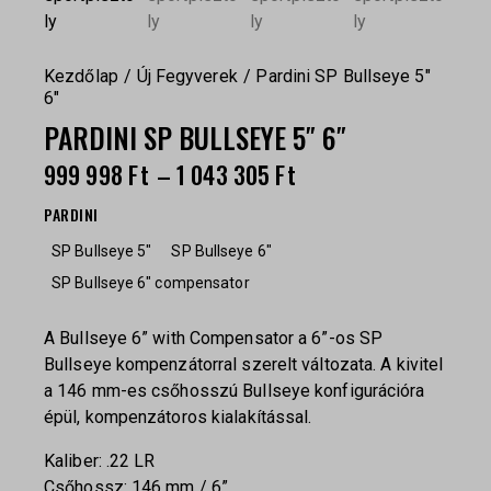
Kezdőlap
Új Fegyverek
Pardini SP Bullseye 5″
6″
PARDINI SP BULLSEYE 5″ 6″
999 998
Ft
–
1 043 305
Ft
PARDINI
SP Bullseye 5"
SP Bullseye 6"
SP Bullseye 6″ compensator
A Bullseye 6” with Compensator a 6”-os SP
Bullseye kompenzátorral szerelt változata. A kivitel
a 146 mm-es csőhosszú Bullseye konfigurációra
épül, kompenzátoros kialakítással.
Kaliber: .22 LR
Csőhossz: 146 mm / 6”