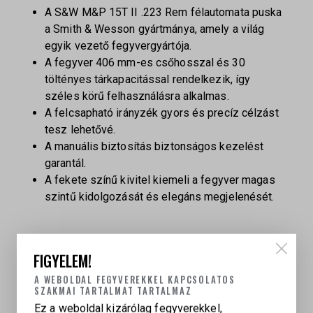
A S&W M&P 15T II .223 Rem félautomata puska
a Smith & Wesson gyártmánya, amely a világ
egyik vezető fegyvergyártója.
A fegyver 406 mm-es csőhosszal és 30
töltényes tárkapacitással rendelkezik, így
széles körű felhasználásra alkalmas.
A felcsapható irányzék gyors és precíz célzást
tesz lehetővé.
A manuális biztosítás biztonságos kezelést
garantál.
A fekete színű kivitel kiemeli a fegyver magas
szintű kidolgozását és elegáns megjelenését.
FIGYELEM!
A WEBOLDAL FEGYVEREKKEL KAPCSOLATOS
SZAKMAI TARTALMAT TARTALMAZ
CSŐHOSSZ
Ez a weboldal kizárólag fegyverekkel,