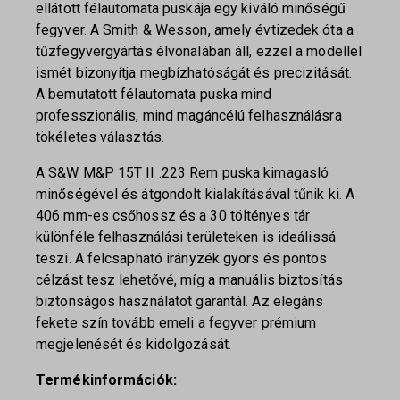
ellátott félautomata puskája egy kiváló minőségű
fegyver. A Smith & Wesson, amely évtizedek óta a
tűzfegyvergyártás élvonalában áll, ezzel a modellel
ismét bizonyítja megbízhatóságát és precizitását.
A bemutatott félautomata puska mind
professzionális, mind magáncélú felhasználásra
tökéletes választás.
A S&W M&P 15T II .223 Rem puska kimagasló
minőségével és átgondolt kialakításával tűnik ki. A
406 mm-es csőhossz és a 30 töltényes tár
különféle felhasználási területeken is ideálissá
teszi. A felcsapható irányzék gyors és pontos
célzást tesz lehetővé, míg a manuális biztosítás
biztonságos használatot garantál. Az elegáns
fekete szín tovább emeli a fegyver prémium
megjelenését és kidolgozását.
Termékinformációk: