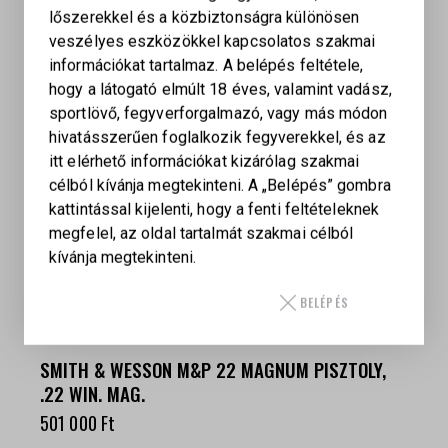
16"
lőszerekkel és a közbiztonságra különösen
СALIBER
veszélyes eszközökkel kapcsolatos szakmai
223 Remington / 5.56×45mm NATO
információkat tartalmaz. A belépés feltétele,
hogy a látogató elmúlt 18 éves, valamint vadász,
KAPCSOLÓDÓ TERMÉKEK
sportlövő, fegyverforgalmazó, vagy más módon
hivatásszerűen foglalkozik fegyverekkel, és az
itt elérhető információkat kizárólag szakmai
célból kívánja megtekinteni. A „Belépés” gombra
SMITH & WESSON REVOLVER 627 V-COMP .357
kattintással kijelenti, hogy a fenti feltételeknek
MAG.
megfelel, az oldal tartalmát szakmai célból
1 420 000
Ft
kívánja megtekinteni.
BELÉPÉS
SMITH & WESSON M&P 22 MAGNUM PISZTOLY,
.22 WIN. MAG.
501 000
Ft