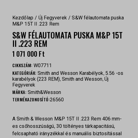
Kezdőlap
Új Fegyverek
S&W félautomata puska
M&P 15T II .223 Rem
S&W FÉLAUTOMATA PUSKA M&P 15T
II .223 REM
1 071 000
Ft
CIKKSZÁM:
W07711
KATEGÓRIÁK:
,
Smith and Wesson Karabélyok
5.56 -os
,
,
karabélyok (223 REM)
Smith and Wesson
Új
Fegyverek
MÁRKA:
Smith&Wesson
TERMÉKAZONOSÍTÓ:
26560
A Smith & Wesson M&P 15T II .223 Rem 406 mm-
es csőhosszúságú, 30 töltényes tárkapacitású,
felcsapható irányzékkal és manuális biztosítással