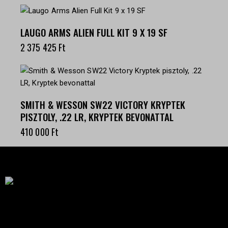
LAUGO ARMS ALIEN FULL KIT 9 X 19 SF
2 375 425
Ft
SMITH & WESSON SW22 VICTORY KRYPTEK
PISZTOLY, .22 LR, KRYPTEK BEVONATTAL
410 000
Ft
Célba találunk együtt-fegyverek szenvedéllyel!