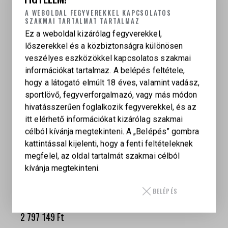
A WEBOLDAL FEGYVEREKKEL KAPCSOLATOS
SZAKMAI TARTALMAT TARTALMAZ
Ez a weboldal kizárólag fegyverekkel,
lőszerekkel és a közbiztonságra különösen
veszélyes eszközökkel kapcsolatos szakmai
TÖMEG
információkat tartalmaz. A belépés feltétele,
N/A
hogy a látogató elmúlt 18 éves, valamint vadász,
PARDINI
sportlövő, fegyverforgalmazó, vagy más módon
Fekete, Zöld
hivatásszerűen foglalkozik fegyverekkel, és az
itt elérhető információkat kizárólag szakmai
KAPCSOLÓDÓ TERMÉKEK
célból kívánja megtekinteni. A „Belépés” gombra
kattintással kijelenti, hogy a fenti feltételeknek
megfelel, az oldal tartalmát szakmai célból
kívánja megtekinteni.
LAUGO ARMS ALIEN FULL KIT 9 X 19 ROSÉ-GOLD
BELÉPÉS
– LIMITED EDITION
2 797 149
Ft