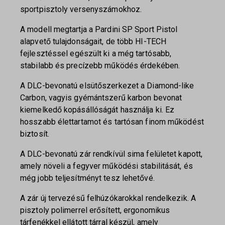
sportpisztoly versenyszámokhoz.
A modell megtartja a Pardini SP Sport Pistol
alapvető tulajdonságait, de több HI-TECH
fejlesztéssel egészült ki a még tartósabb,
stabilabb és precízebb működés érdekében.
A DLC-bevonatú elsütőszerkezet a Diamond-like
Carbon, vagyis gyémántszerű karbon bevonat
kiemelkedő kopásállóságát használja ki. Ez
hosszabb élettartamot és tartósan finom működést
biztosít.
A DLC-bevonatú zár rendkívül sima felületet kapott,
amely növeli a fegyver működési stabilitását, és
még jobb teljesítményt tesz lehetővé.
A zár új tervezésű felhúzókarokkal rendelkezik. A
pisztoly polimerrel erősített, ergonomikus
tárfenékkel ellátott tárral készül, amely