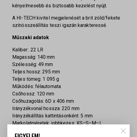
kényelmesebb és biztosabb kezelést nyújt.
A HI-TECH kivitel megjelenését a brit zöld/fekete
színösszeállítás teszi igazán karakteressé.
Műszaki adatok
Kaliber: .22 LR
Magasság: 140 mm
Szélesség: 49 mm
Teljes hossz: 295 mm
Teljes tömeg: 1 095 g
Működés: félautomata
Csőhossz: 120 mm
Csőhuzagolás: 6D x 406 mm
Irányzékvonal hossza: 220 mm
Irányzékállítás kattintásonként: 5 mm
Markolatméretek: jobbkezes: XS–S–M–L
Balkezes: S–M–L
FIGYELEM!