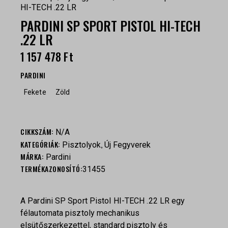
HI-TECH .22 LR
PARDINI SP SPORT PISTOL HI-TECH
.22 LR
1 157 478
Ft
PARDINI
Fekete
Zöld
CIKKSZÁM:
N/A
KATEGÓRIÁK:
,
Pisztolyok
Új Fegyverek
MÁRKA:
Pardini
TERMÉKAZONOSÍTÓ:
31455
A Pardini SP Sport Pistol HI-TECH .22 LR egy
félautomata pisztoly mechanikus
elsütőszerkezettel, standard pisztoly és