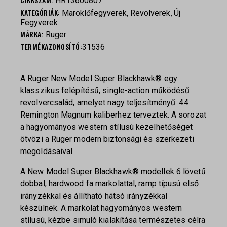
HR13600807
KATEGÓRIÁK:
,
,
Maroklőfegyverek
Revolverek
Új
Fegyverek
MÁRKA:
Ruger
TERMÉKAZONOSÍTÓ:
31536
A Ruger New Model Super Blackhawk® egy
klasszikus felépítésű, single-action működésű
revolvercsalád, amelyet nagy teljesítményű .44
Remington Magnum kaliberhez terveztek. A sorozat
a hagyományos western stílusú kezelhetőséget
ötvözi a Ruger modern biztonsági és szerkezeti
megoldásaival.
A New Model Super Blackhawk® modellek 6 lövetű
dobbal, hardwood fa markolattal, ramp típusú első
irányzékkal és állítható hátsó irányzékkal
készülnek. A markolat hagyományos western
stílusú, kézbe simuló kialakítása természetes célra