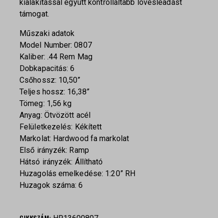
kialakítással együtt kontrolláltabb lövésleadást
támogat.
Műszaki adatok
Model Number: 0807
Kaliber: .44 Rem Mag
Dobkapacitás: 6
Csőhossz: 10,50”
Teljes hossz: 16,38”
Tömeg: 1,56 kg
Anyag: Ötvözött acél
Felületkezelés: Kékített
Markolat: Hardwood fa markolat
Első irányzék: Ramp
Hátsó irányzék: Állítható
Huzagolás emelkedése: 1:20” RH
Huzagok száma: 6
CIKKSZÁM: