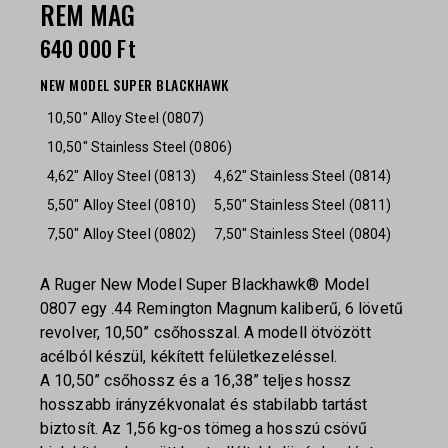
REM MAG
640 000
Ft
NEW MODEL SUPER BLACKHAWK
10,50" Alloy Steel (0807)
10,50" Stainless Steel (0806)
4,62" Alloy Steel (0813)
4,62" Stainless Steel (0814)
5,50" Alloy Steel (0810)
5,50" Stainless Steel (0811)
7,50" Alloy Steel (0802)
7,50" Stainless Steel (0804)
A Ruger New Model Super Blackhawk® Model
0807 egy .44 Remington Magnum kaliberű, 6 lövetű
revolver, 10,50” csőhosszal. A modell ötvözött
acélból készül, kékített felületkezeléssel.
A 10,50” csőhossz és a 16,38” teljes hossz
hosszabb irányzékvonalat és stabilabb tartást
biztosít. Az 1,56 kg-os tömeg a hosszú csövű