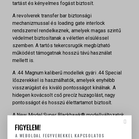
tartást és kényelmes fogást biztosít.
A revolverek transfer bar biztonsági
mechanizmussal és loading gate interlock
rendszerrel rendelkeznek, amelyek magas szintű
védelmet biztosítanak a véletlen elsüléssel
szemben. A tartós tekercsrugók megbízható
működést támogatnak hosszú távú használat
mellett is.
A .44 Magnum kaliberű modellek gyári .44 Special
lőszerekkel is használhatók, amelyek enyhébb
visszarúgást és kiváló pontosságot kínálnak. A
hidegen kovácsolt cső precíz huzagolást, nagy
pontosságot és hosszú élettartamot biztosít.
A New Model Super Blackhawk® modellváltozatok
többféle csőhosszal, anyagváltozattal és
FIGYELEM!
felületkezeléssel érhetők el: kékített ötvözött acél
A WEBOLDAL FEGYVEREKKEL KAPCSOLATOS
kivitelben, valamint Satin Stainless rozsdamentes