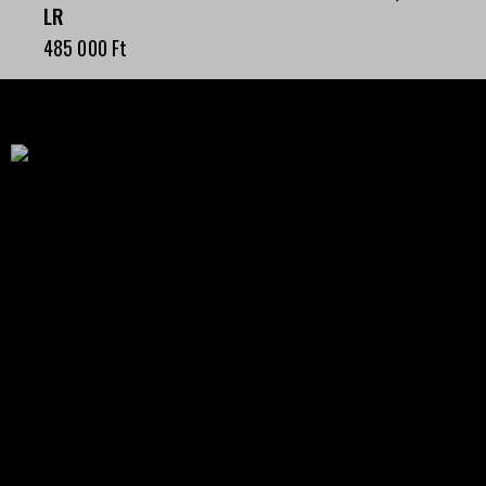
LR
485 000
Ft
Célba találunk együtt-fegyverek szenvedéllyel!
SZAKÜZLET
HU—9024 Győr
Déry Tibor u.13.
info@keilertactical.hu
+36 30 799 73 39