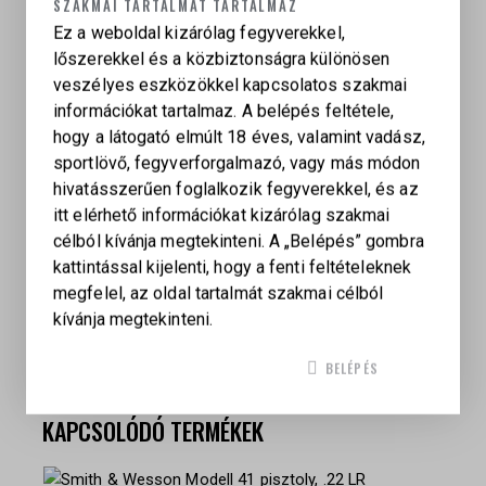
SZAKMAI TARTALMAT TARTALMAZ
acél változatban.
Ez a weboldal kizárólag fegyverekkel,
lőszerekkel és a közbiztonságra különösen
veszélyes eszközökkel kapcsolatos szakmai
információkat tartalmaz. A belépés feltétele,
hogy a látogató elmúlt 18 éves, valamint vadász,
sportlövő, fegyverforgalmazó, vagy más módon
TÖMEG
hivatásszerűen foglalkozik fegyverekkel, és az
1,56 kg
itt elérhető információkat kizárólag szakmai
NEW MODEL SUPER BLACKHAWK
célból kívánja megtekinteni. A „Belépés” gombra
10,50" Alloy Steel (0807), 10,50" Stainless Steel
kattintással kijelenti, hogy a fenti feltételeknek
(0806), 4,62" Alloy Steel (0813), 4,62" Stainless
megfelel, az oldal tartalmát szakmai célból
Steel (0814), 5,50" Alloy Steel (0810), 5,50"
kívánja megtekinteni.
Stainless Steel (0811), 7,50" Alloy Steel (0802),
7,50" Stainless Steel (0804)
BELÉPÉS
KAPCSOLÓDÓ TERMÉKEK