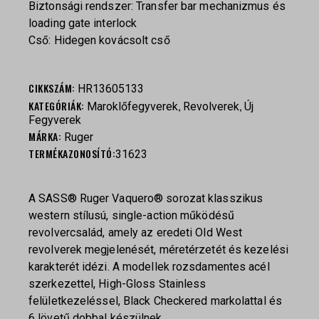
Biztonsági rendszer: Transfer bar mechanizmus és
loading gate interlock
Cső: Hidegen kovácsolt cső
CIKKSZÁM:
HR13605133
KATEGÓRIÁK:
,
,
Maroklőfegyverek
Revolverek
Új
Fegyverek
MÁRKA:
Ruger
TERMÉKAZONOSÍTÓ:
31623
A SASS® Ruger Vaquero® sorozat klasszikus
western stílusú, single-action működésű
revolvercsalád, amely az eredeti Old West
revolverek megjelenését, méretérzetét és kezelési
karakterét idézi. A modellek rozsdamentes acél
szerkezettel, High-Gloss Stainless
felületkezeléssel, Black Checkered markolattal és
6 lövetű dobbal készülnek.