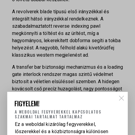
A revolverek blade típusú első irányzékkal és
integrált hátsó irányzékkal rendelkeznek. A
szabadalmaztatott reverse indexing pawl
megkönnyíti a töltést és az ürítést, míg a
hagyományos, lekerekített dobforma segíti a tokba
helyezést. A nagyobb, félhold alakú kivetőrúdfej
klasszikus western megjelenést ad.
A transfer bar biztonsági mechanizmus és a loading
gate interlock rendszer magas szintű védelmet
biztosít a véletlen elsüléssel szemben. A hidegen
kovácsolt cső precíz huzagolást, nagy pontosságot
és hosszú élettartamot biztosít.
FIGYELEM!
A SASS® kivitel Montado-style hammer kakassal,
A WEBOLDAL FEGYVEREKKEL KAPCSOLATOS
fekete recézett markolattal és SASS® logóval
SZAKMAI TARTALMAT TARTALMAZ
készül. A modellek SASS előtaggal ellátott,
Ez a weboldal kizárólag fegyverekkel,
egymást követő sorozatszámokkal,
lőszerekkel és a közbiztonságra különösen