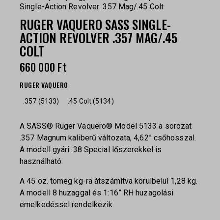
Single-Action Revolver .357 Mag/.45 Colt
RUGER VAQUERO SASS SINGLE-
ACTION REVOLVER .357 MAG/.45
COLT
660 000
Ft
RUGER VAQUERO
.357 (5133)
.45 Colt (5134)
A SASS® Ruger Vaquero® Model 5133 a sorozat
.357 Magnum kaliberű változata, 4,62” csőhosszal.
A modell gyári .38 Special lőszerekkel is
használható.
A 45 oz. tömeg kg-ra átszámítva körülbelül 1,28 kg.
A modell 8 huzaggal és 1:16” RH huzagolási
emelkedéssel rendelkezik.