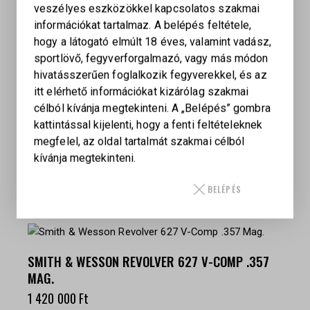
emlékdobozban kerülnek szállításra.
veszélyes eszközökkel kapcsolatos szakmai
információkat tartalmaz. A belépés feltétele,
hogy a látogató elmúlt 18 éves, valamint vadász,
sportlövő, fegyverforgalmazó, vagy más módon
hivatásszerűen foglalkozik fegyverekkel, és az
itt elérhető információkat kizárólag szakmai
TÖMEG
célból kívánja megtekinteni. A „Belépés” gombra
1,28 kg
kattintással kijelenti, hogy a fenti feltételeknek
RUGER VAQUERO
megfelel, az oldal tartalmát szakmai célból
.357 (5133), .45 Colt (5134)
kívánja megtekinteni.
BELÉPÉS
KAPCSOLÓDÓ TERMÉKEK
SMITH & WESSON REVOLVER 627 V-COMP .357
MAG.
1 420 000
Ft