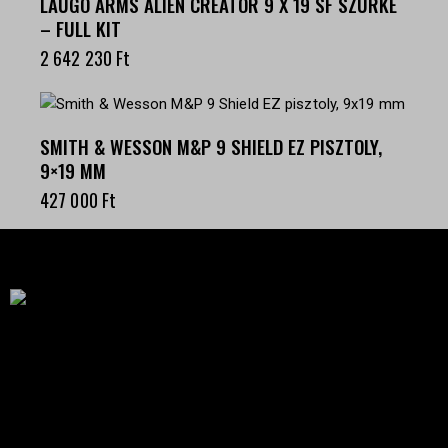
LAUGO ARMS ALIEN CREATOR 9 X 19 SF SZÜRKE
– FULL KIT
2 642 230
Ft
SMITH & WESSON M&P 9 SHIELD EZ PISZTOLY,
9×19 MM
427 000
Ft
Célba találunk együtt-fegyverek szenvedéllyel!
SZAKÜZLET