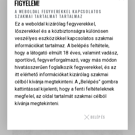
FIGYELEM!
A WEBOLDAL FEGYVEREKKEL KAPCSOLATOS
SZAKMAI TARTALMAT TARTALMAZ
Ez a weboldal kizárólag fegyverekkel,
lőszerekkel és a közbiztonságra különösen
veszélyes eszközökkel kapcsolatos szakmai
információkat tartalmaz. A belépés feltétele,
hogy a látogató elmúlt 18 éves, valamint vadász,
sportlövő, fegyverforgalmazó, vagy más módon
hivatásszerűen foglalkozik fegyverekkel, és az
itt elérhető információkat kizárólag szakmai
célból kívánja megtekinteni. A „Belépés” gombra
kattintással kijelenti, hogy a fenti feltételeknek
megfelel, az oldal tartalmát szakmai célból
BAIKAL MARGOLIN MUM MZM(.22 LR) –
kívánja megtekinteni.
SPORTPISZTOLY
159 000
Ft
BELÉPÉS