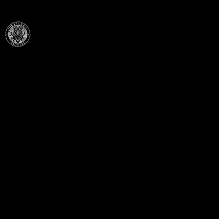
Célba találunk együtt-fegyverek szenvedéllyel!
SZAKÜZLET
HU—9024 Győr
Déry Tibor u.13.
info@keilertactical.hu
+36 30 799 73 39
Fegyverkereskedelmi engedély szám:
08000-821/1850-11/2025F
Haditechnikai engedély szám: