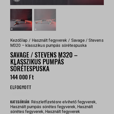
Kezdőlap
Használt fegyverek
Savage / Stevens
M320 – klasszikus pumpás sörétespuska
SAVAGE / STEVENS M320 –
KLASSZIKUS PUMPÁS
SÖRÉTESPUSKA
144 000
Ft
ELFOGYOTT
KATEGÓRIÁK:
,
Részletfizetésre elvihető fegyverek
,
Használt pumpás sörétes fegyverek
Használt
,
sörétes fegyverek
Használt fegyverek