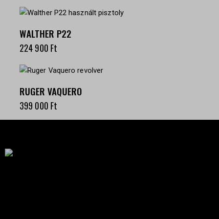
WALTHER P22
224 900
Ft
RUGER VAQUERO
399 000
Ft
Célba találunk együtt-fegyverek szenvedéllyel!