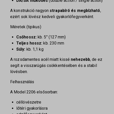
DA/SA működés
(double action / single action)
A konstrukció nagyon
strapabíró és megbízható
,
ezért sok lövész kedveli gyakorlófegyverként.
Méretek (tipikus)
Csőhossz:
kb. 5″ (127 mm)
Teljes hossz:
kb. 230 mm
Súly:
kb. 1,1 kg
A rozsdamentes acél miatt kissé
nehezebb
, de ez
segít a visszarúgás csökkentésében és a stabil
lövésben.
Felhasználás
A Model 2206 elsősorban:
céllövészetre
lőtéri gyakorlásra