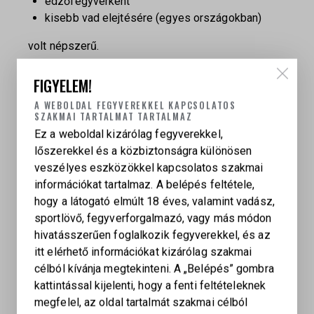
edzőfegyverként
kisebb vad elejtésére (egyes országokban)
volt népszerű.
FIGYELEM!
A WEBOLDAL FEGYVEREKKEL KAPCSOLATOS
SZAKMAI TARTALMAT TARTALMAZ
Ez a weboldal kizárólag fegyverekkel,
СALIBER
lőszerekkel és a közbiztonságra különösen
22 LR
veszélyes eszközökkel kapcsolatos szakmai
információkat tartalmaz. A belépés feltétele,
hogy a látogató elmúlt 18 éves, valamint vadász,
KAPCSOLÓDÓ TERMÉKEK
sportlövő, fegyverforgalmazó, vagy más módon
hivatásszerűen foglalkozik fegyverekkel, és az
itt elérhető információkat kizárólag szakmai
célból kívánja megtekinteni. A „Belépés” gombra
kattintással kijelenti, hogy a fenti feltételeknek
megfelel, az oldal tartalmát szakmai célból