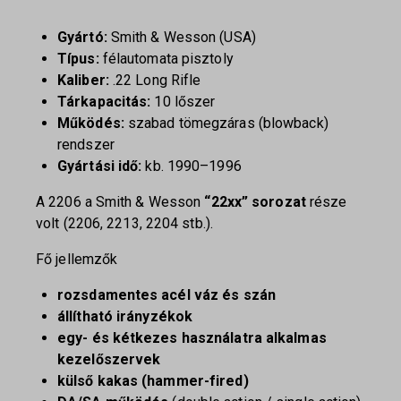
Gyártó:
Smith & Wesson (USA)
Típus:
félautomata pisztoly
Kaliber:
.22 Long Rifle
Tárkapacitás:
10 lőszer
Működés:
szabad tömegzáras (blowback)
rendszer
Gyártási idő:
kb. 1990–1996
A 2206 a Smith & Wesson
“22xx” sorozat
része
volt (2206, 2213, 2204 stb.).
Fő jellemzők
rozsdamentes acél váz és szán
állítható irányzékok
egy- és kétkezes használatra alkalmas
kezelőszervek
külső kakas (hammer-fired)