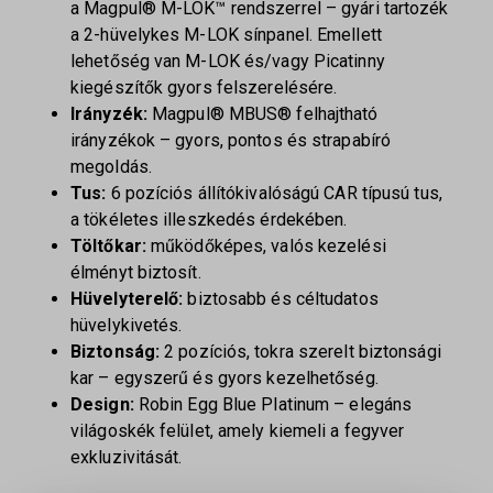
a Magpul® M-LOK™ rendszerrel – gyári tartozék
a 2-hüvelykes M-LOK sínpanel. Emellett
lehetőség van M-LOK és/vagy Picatinny
kiegészítők gyors felszerelésére.
Irányzék:
Magpul® MBUS® felhajtható
irányzékok – gyors, pontos és strapabíró
megoldás.
Tus:
6 pozíciós állítókivalóságú CAR típusú tus,
a tökéletes illeszkedés érdekében.
Töltőkar:
működőképes, valós kezelési
élményt biztosít.
Hüvelyterelő:
biztosabb és céltudatos
hüvelykivetés.
Biztonság:
2 pozíciós, tokra szerelt biztonsági
kar – egyszerű és gyors kezelhetőség.
Design:
Robin Egg Blue Platinum – elegáns
világoskék felület, amely kiemeli a fegyver
exkluzivitását.