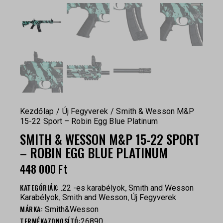
Kezdőlap
Új Fegyverek
Smith & Wesson M&P
15-22 Sport – Robin Egg Blue Platinum
SMITH & WESSON M&P 15-22 SPORT
– ROBIN EGG BLUE PLATINUM
448 000
Ft
KATEGÓRIÁK:
,
.22 -es karabélyok
Smith and Wesson
,
,
Karabélyok
Smith and Wesson
Új Fegyverek
MÁRKA:
Smith&Wesson
TERMÉKAZONOSÍTÓ:
26890