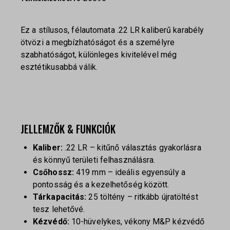
Ez a stílusos, félautomata .22 LR kaliberű karabély
ötvözi a megbízhatóságot és a személyre
szabhatóságot, különleges kivitelével még
esztétikusabbá válik.
JELLEMZŐK & FUNKCIÓK
Kaliber:
.22 LR – kitűnő választás gyakorlásra
és könnyű területi felhasználásra.
Csőhossz:
419 mm – ideális egyensúly a
pontosság és a kezelhetőség között.
Tárkapacitás:
25 töltény – ritkább újratöltést
tesz lehetővé.
Kézvédő:
10-hüvelykes, vékony M&P kézvédő