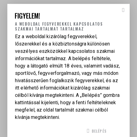
FIGYELEM!
A WEBOLDAL FEGYVEREKKEL KAPCSOLATOS
SZAKMAI TARTALMAT TARTALMAZ
Ez a weboldal kizárólag fegyverekkel,
lőszerekkel és a közbiztonságra különösen
veszélyes eszközökkel kapcsolatos szakmai
információkat tartalmaz. A belépés feltétele,
hogy a látogató elmúlt 18 éves, valamint vadász,
СALIBER
sportlövő, fegyverforgalmazó, vagy más módon
22 LR
hivatásszerűen foglalkozik fegyverekkel, és az
itt elérhető információkat kizárólag szakmai
célból kívánja megtekinteni. A „Belépés” gombra
KAPCSOLÓDÓ TERMÉKEK
kattintással kijelenti, hogy a fenti feltételeknek
megfelel, az oldal tartalmát szakmai célból
kívánja megtekinteni.
SMITH AND WESSON 1911, .45 AUTO, SA
BELÉPÉS
1 397 200
Ft