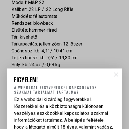
Modell: M&P 22
Kaliber: .22 LR / .22 Long Rifle
Működés: félautomata
Rendszer: blowback
Elsütés: hammer-fired
Tár: kivehető
Tárkapacitás: jellemzően 12 lőszer
Csőhossz: kb. 4,1″ / 10,41 cm
Teljes hossz: kb. 7,6″ / 19,30 cm
Súly: kb. 24 oz / 0,68 kg
Irányzék: első pont irányzék, állítható hátsó
FIGYELEM!
irányzék
Sín: Picatinny sín
A WEBOLDAL FEGYVEREKKEL KAPCSOLATOS
SZAKMAI TARTALMAT TARTALMAZ
Ez a weboldal kizárólag fegyverekkel,
lőszerekkel és a közbiztonságra különösen
veszélyes eszközökkel kapcsolatos szakmai
információkat tartalmaz. A belépés feltétele,
hogy a látogató elmúlt 18 éves, valamint vadász,