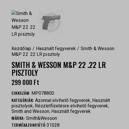
Kezdőlap
Használt fegyverek
Smith & Wesson
M&P 22 .22 LR pisztoly
SMITH & WESSON M&P 22 .22 LR
PISZTOLY
299 000
Ft
CIKKSZÁM:
MP078800
KATEGÓRIÁK:
,
Azonnal elvihető fegyverek
Használt
,
,
pisztolyok
Részletfizetésre elvihető fegyverek
,
Smith and Wesson
Használt fegyverek
MÁRKA:
Smith&Wesson
TERMÉKAZONOSÍTÓ:
31028