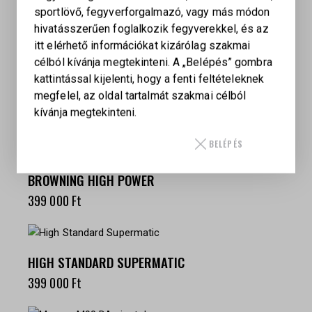
sportlövő, fegyverforgalmazó, vagy más módon
KAPCSOLÓDÓ TERMÉKEK
hivatásszerűen foglalkozik fegyverekkel, és az
itt elérhető információkat kizárólag szakmai
célból kívánja megtekinteni. A „Belépés” gombra
BAIKAL MARGOLIN MUM MZM(.22 LR) –
kattintással kijelenti, hogy a fenti feltételeknek
SPORTPISZTOLY
megfelel, az oldal tartalmát szakmai célból
kívánja megtekinteni.
159 000
Ft
BELÉPÉS
BROWNING HIGH POWER
399 000
Ft
HIGH STANDARD SUPERMATIC
399 000
Ft