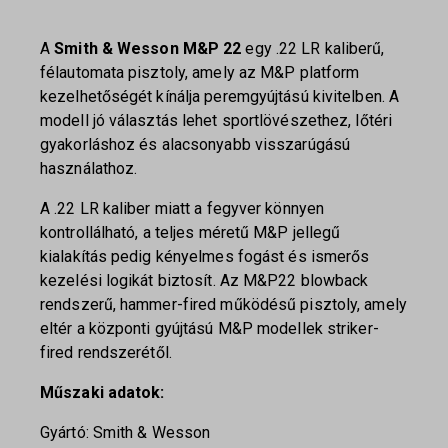
A
Smith & Wesson M&P 22
egy .22 LR kaliberű,
félautomata pisztoly, amely az M&P platform
kezelhetőségét kínálja peremgyújtású kivitelben. A
modell jó választás lehet sportlövészethez, lőtéri
gyakorláshoz és alacsonyabb visszarúgású
használathoz.
A .22 LR kaliber miatt a fegyver könnyen
kontrollálható, a teljes méretű M&P jellegű
kialakítás pedig kényelmes fogást és ismerős
kezelési logikát biztosít. Az M&P22 blowback
rendszerű, hammer-fired működésű pisztoly, amely
eltér a központi gyújtású M&P modellek striker-
fired rendszerétől.
Műszaki adatok:
Gyártó: Smith & Wesson