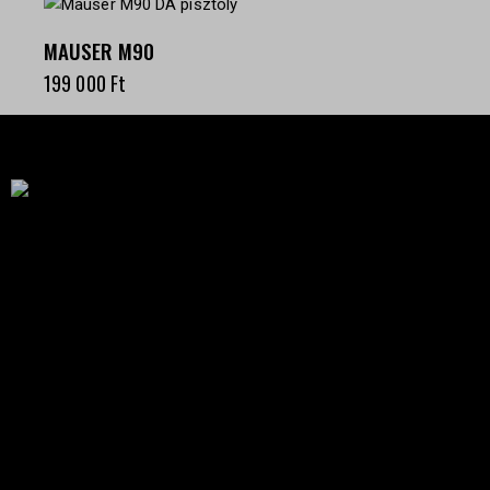
MAUSER M90
199 000
Ft
Célba találunk együtt-fegyverek szenvedéllyel!
SZAKÜZLET
HU—9024 Győr
Déry Tibor u.13.
info@keilertactical.hu