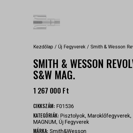
Kezdőlap
Új Fegyverek
Smith & Wesson Re
SMITH & WESSON REVOL
S&W MAG.
1 267 000
Ft
CIKKSZÁM:
F01536
KATEGÓRIÁK:
,
,
Pisztolyok
Maroklőfegyverek
,
MAGNUM
Új Fegyverek
MÁRKA:
Smith&Wesson