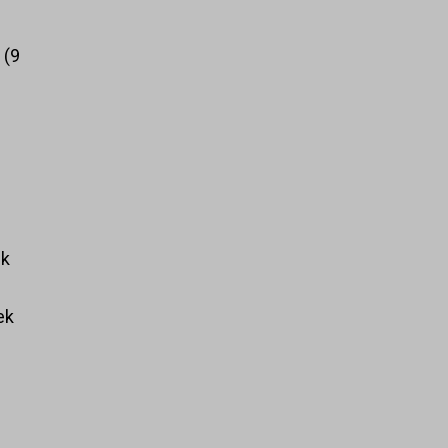
k
9
ek
ek