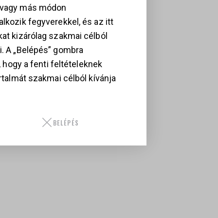
, vagy más módon
lkozik fegyverekkel, és az itt
kat kizárólag szakmai célból
i. A „Belépés” gombra
i, hogy a fenti feltételeknek
artalmát szakmai célból kívánja
BELÉPÉS