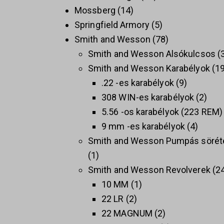
Mossberg
14
Springfield Armory
5
Smith and Wesson
78
Smith and Wesson Alsókulcsos
Smith and Wesson Karabélyok
1
.22 -es karabélyok
9
308 WIN-es karabélyok
2
5.56 -os karabélyok (223 REM)
9 mm -es karabélyok
4
Smith and Wesson Pumpás sörét
1
Smith and Wesson Revolverek
2
10 MM
1
22 LR
2
22 MAGNUM
2