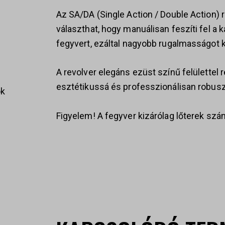
Az SA/DA (Single Action / Double Action) 
választhat, hogy manuálisan feszíti fel a k
fegyvert, ezáltal nagyobb rugalmasságot k
A revolver elegáns ezüst színű felülettel 
esztétikussá és professzionálisan robus
ok
Figyelem! A fegyver kizárólag lőterek sz
s