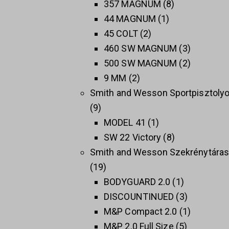
357 MAGNUM
8
44 MAGNUM
1
45 COLT
2
460 SW MAGNUM
3
500 SW MAGNUM
2
9 MM
2
Smith and Wesson Sportpisztoly
9
MODEL 41
1
SW 22 Victory
8
Smith and Wesson Szekrénytára
19
BODYGUARD 2.0
1
DISCOUNTINUED
3
M&P Compact 2.0
1
M&P 2.0 Full Size
5