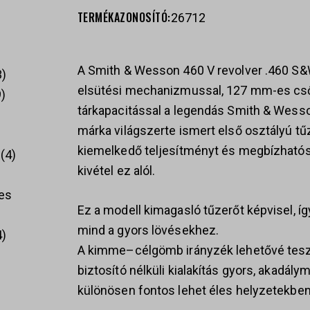
TERMÉKAZONOSÍTÓ:
26712
A Smith & Wesson 460 V revolver .460 S&
3
elsütési mechanizmussal, 127 mm-es cső
9
tárkapacitással a legendás Smith & Wesso
márka világszerte ismert első osztályú tű
kiemelkedő teljesítményt és megbízhatós
4
kivétel ez alól.
es
Ez a modell kimagasló tűzerőt képvisel, íg
mind a gyors lövésekhez.
4
A kimme–célgömb irányzék lehetővé teszi
biztosító nélküli kialakítás gyors, akadál
különösen fontos lehet éles helyzetekben