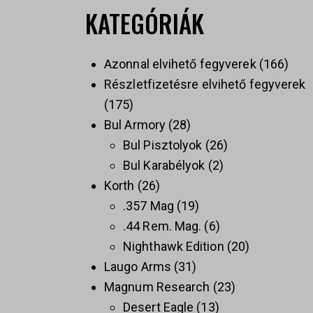
KATEGÓRIÁK
Azonnal elvihető fegyverek
166
Részletfizetésre elvihető fegyverek
175
Bul Armory
28
Bul Pisztolyok
26
Bul Karabélyok
2
Korth
26
.357 Mag
19
.44 Rem. Mag.
6
Nighthawk Edition
20
Laugo Arms
31
Magnum Research
23
Desert Eagle
13