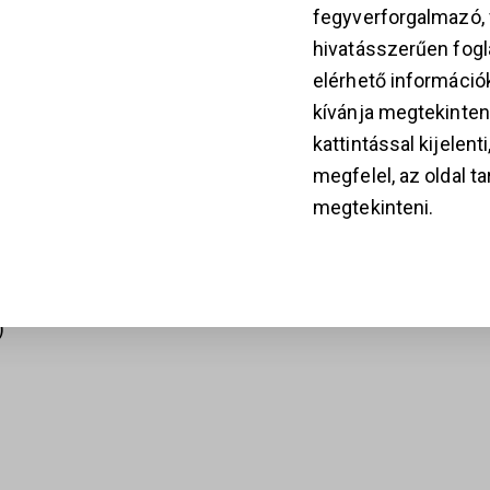
fegyverforgalmazó
hivatásszerűen fogla
k
elérhető információ
kívánja megtekinten
kattintással kijelent
megfelel, az oldal t
28
megtekinteni.