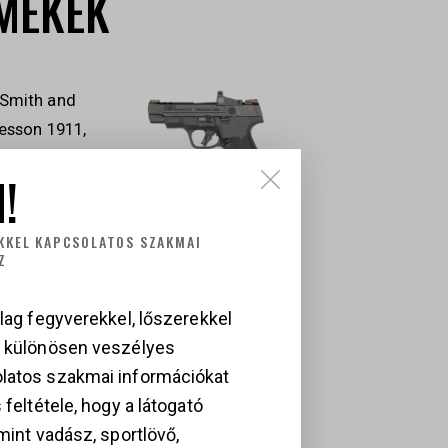
MÉKEK
!
MITH AND
SMITH &
SSON 1911,
KKEL KAPCSOLATOS SZAKMAI
WESSON M&P 9
5 AUTO, SA
Z
SHIELD PLUS,
397 200
Ft
9×19 MM
lag fegyverekkel, lőszerekkel
472 000
Ft
a különösen veszélyes
latos szakmai információkat
 feltétele, hogy a látogató
mint vadász, sportlövő,