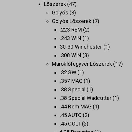
Lőszerek
47
Golyós
3
Golyós Lőszerek
7
.223 REM
2
.243 WIN
1
30-30 Winchester
1
.308 WIN
3
Maroklőfegyver Lőszerek
17
.32 SW
1
.357 MAG
1
.38 Special
1
.38 Special Wadcutter
1
.44 Rem MAG
1
.45 AUTO
2
.45 COLT
2