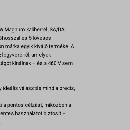
W Magnum kaliberrel, SA/DA
hosszal és 5 lövéses
n márka egyik kiváló terméke. A
zfegyvereiről, amelyek
ágot kínálnak – és a 460 V sem
y ideális választás mind a precíz,
 a pontos célzást, miközben a
ymentes használatot biztosít –
.