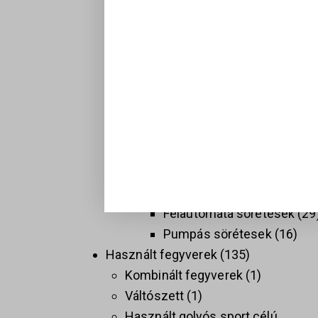
Hosszú fegyverek
137
Golyós fegyverek
74
Sport célú golyós fegyvere
37
Taktikai golyós fegyverek
(AR)
9
Vadász golyós fegyverek
PCC
9
Sörétes Fegyverek
58
Duplacsövű sörétesek
8
Félautomata sörétesek
29
Pumpás sörétesek
16
Használt fegyverek
135
Kombinált fegyverek
1
Váltószett
1
Használt golyós sport célú