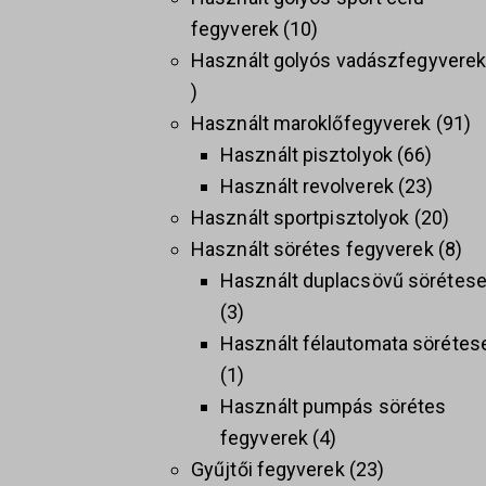
fegyverek
10
Használt golyós vadászfegyvere
Használt maroklőfegyverek
91
Használt pisztolyok
66
Használt revolverek
23
Használt sportpisztolyok
20
Használt sörétes fegyverek
8
Használt duplacsövű sörétes
3
Használt félautomata sörétes
1
Használt pumpás sörétes
fegyverek
4
Gyűjtői fegyverek
23