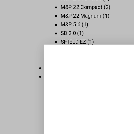
M&P 22 Compact
2
M&P 22 Magnum
1
M&P 5.6
1
SD 2.0
1
SHIELD EZ
1
SHIELD PLUS
1
SW 1911
3
Thompson
5
Új Fegyverek
409
Raktáron
32
Sportpisztolyok
1
BTS-Keiler Tactical
7
Maroklőfegyverek
203
Pisztolyok
160
Revolverek
41