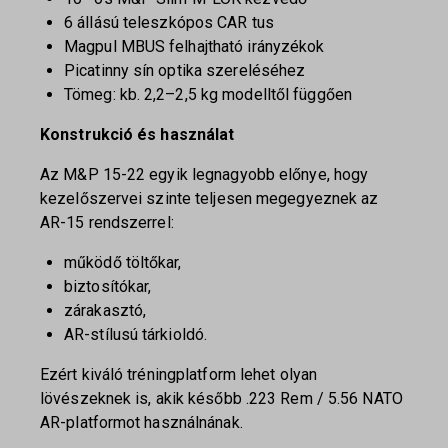
6 állású teleszkópos CAR tus
Magpul MBUS felhajtható irányzékok
Picatinny sín optika szereléséhez
Tömeg: kb. 2,2–2,5 kg modelltől függően
Konstrukció és használat
Az M&P 15-22 egyik legnagyobb előnye, hogy
kezelőszervei szinte teljesen megegyeznek az
AR-15 rendszerrel:
működő töltőkar,
biztosítókar,
zárakasztó,
AR-stílusú tárkioldó.
Ezért kiváló tréningplatform lehet olyan
lövészeknek is, akik később .223 Rem / 5.56 NATO
AR-platformot használnának.