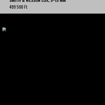
499 500
Ft
Célba találunk együtt-fegyverek szenvedéllyel!
SZAKÜZLET
HU—9024 Győr
Déry Tibor u.13.
info@keilertactical.hu
+36 30 799 73 39
Fegyverkereskedelmi engedély szám: