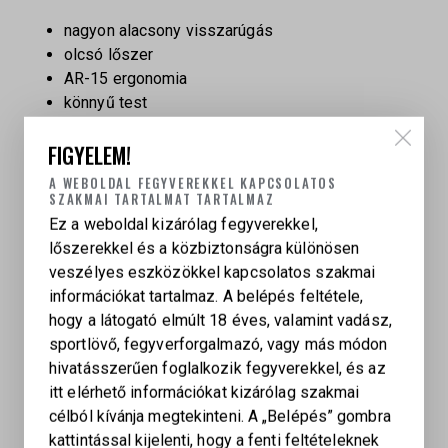
nagyon alacsony visszarúgás
olcsó lőszer
AR-15 ergonomia
könnyű test
jó testreszabhatóság
FIGYELEM!
megbízható működés
A WEBOLDAL FEGYVEREKKEL KAPCSOLATOS
SZAKMAI TARTALMAT TARTALMAZ
Ez a weboldal kizárólag fegyverekkel,
lőszerekkel és a közbiztonságra különösen
veszélyes eszközökkel kapcsolatos szakmai
СALIBER
információkat tartalmaz. A belépés feltétele,
22 LR
hogy a látogató elmúlt 18 éves, valamint vadász,
sportlövő, fegyverforgalmazó, vagy más módon
hivatásszerűen foglalkozik fegyverekkel, és az
KAPCSOLÓDÓ TERMÉKEK
itt elérhető információkat kizárólag szakmai
célból kívánja megtekinteni. A „Belépés” gombra
kattintással kijelenti, hogy a fenti feltételeknek