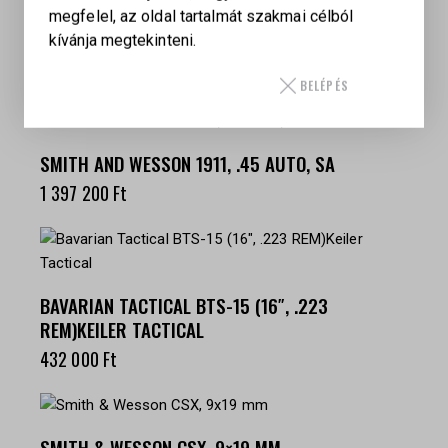
megfelel, az oldal tartalmát szakmai célból
SMITH & WESSON SW22 VICTORY PISZTOLY, .22
kívánja megtekinteni.
LR
485 000
Ft
BELÉPÉS
SMITH AND WESSON 1911, .45 AUTO, SA
1 397 200
Ft
BAVARIAN TACTICAL BTS-15 (16″, .223
REM)KEILER TACTICAL
432 000
Ft
SMITH & WESSON CSX, 9×19 MM