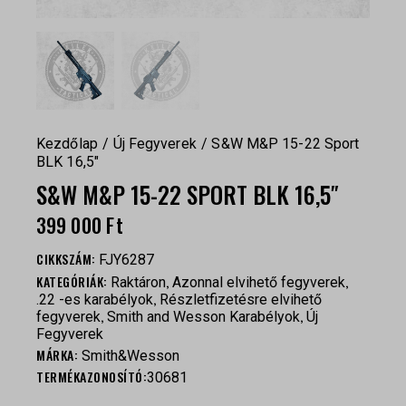
Kezdőlap
Új Fegyverek
S&W M&P 15-22 Sport
BLK 16,5″
S&W M&P 15-22 SPORT BLK 16,5″
399 000
Ft
CIKKSZÁM:
FJY6287
KATEGÓRIÁK:
,
,
Raktáron
Azonnal elvihető fegyverek
,
.22 -es karabélyok
Részletfizetésre elvihető
,
,
fegyverek
Smith and Wesson Karabélyok
Új
Fegyverek
MÁRKA:
Smith&Wesson
TERMÉKAZONOSÍTÓ:
30681