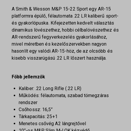
A Smith & Wesson M&P 15-22 Sport egy AR-15
platformra épülő, félautomata .22 LR kaliberű sport-
és gyakorlópuska. Kifejezetten kedvelt választás
dinamikus lövészethez, hobbi célbalövészethez és
AR-rendszerű fegyverkezelés gyakorlásához,
mivel méretben és kezelőszervekben nagyon
hasonlít egy valódi AR-15-höz, de az olcsóbb és
kisebb visszarúgású .22 LR lőszert használja.
Főbb jellemzők
Kaliber: .22 Long Rifle (.22 LR)
Működés: félautomata, szabad tömegzáras
rendszer
Csőhossz: 16,5”
Tárkapacitás: 25+1
Menetes csővég A2 lángrejtővel
10”-os M&P Slim M-LOK kézvédő