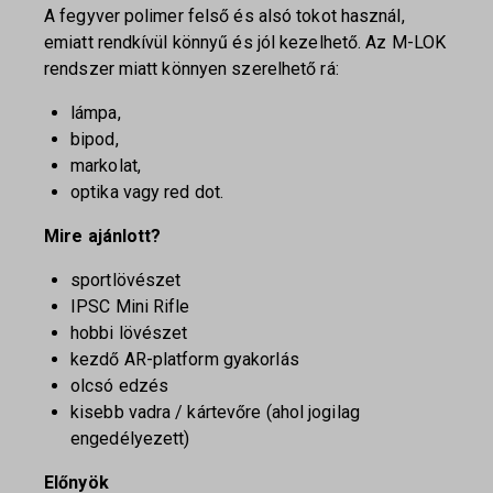
A fegyver polimer felső és alsó tokot használ,
emiatt rendkívül könnyű és jól kezelhető. Az M-LOK
rendszer miatt könnyen szerelhető rá:
lámpa,
bipod,
markolat,
optika vagy red dot.
Mire ajánlott?
sportlövészet
IPSC Mini Rifle
hobbi lövészet
kezdő AR-platform gyakorlás
olcsó edzés
kisebb vadra / kártevőre (ahol jogilag
engedélyezett)
Előnyök