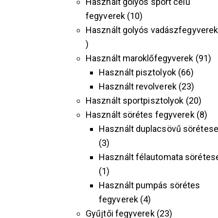
Használt golyós sport célú
fegyverek
10
Használt golyós vadászfegyvere
Használt maroklőfegyverek
91
Használt pisztolyok
66
Használt revolverek
23
Használt sportpisztolyok
20
Használt sörétes fegyverek
8
Használt duplacsövű sörétes
3
Használt félautomata sörétes
1
Használt pumpás sörétes
fegyverek
4
Gyűjtői fegyverek
23