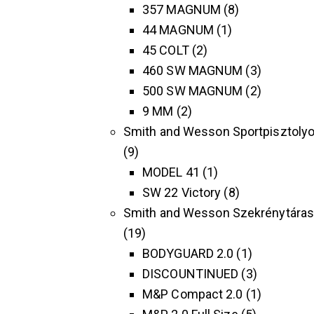
357 MAGNUM
8
44 MAGNUM
1
45 COLT
2
460 SW MAGNUM
3
500 SW MAGNUM
2
9 MM
2
Smith and Wesson Sportpisztoly
9
MODEL 41
1
SW 22 Victory
8
Smith and Wesson Szekrénytára
19
BODYGUARD 2.0
1
DISCOUNTINUED
3
M&P Compact 2.0
1