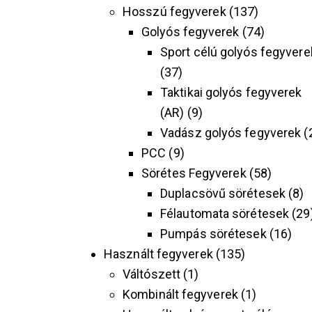
Hosszú fegyverek
137
Golyós fegyverek
74
Sport célú golyós fegyvere
37
Taktikai golyós fegyverek
(AR)
9
Vadász golyós fegyverek
PCC
9
Sörétes Fegyverek
58
Duplacsövű sörétesek
8
Félautomata sörétesek
29
Pumpás sörétesek
16
Használt fegyverek
135
Váltószett
1
Kombinált fegyverek
1