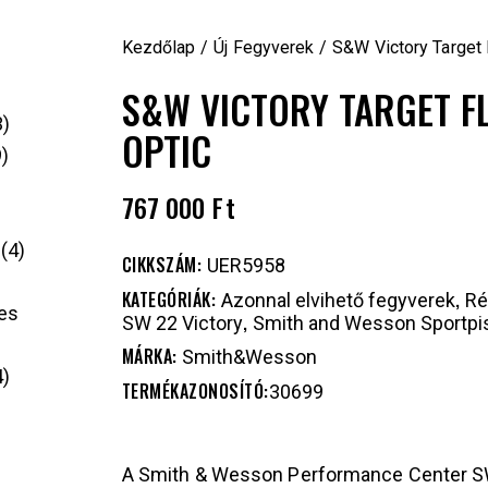
Kezdőlap
Új Fegyverek
S&W Victory Target 
S&W VICTORY TARGET F
3
OPTIC
9
767 000
Ft
4
CIKKSZÁM:
UER5958
KATEGÓRIÁK:
,
Azonnal elvihető fegyverek
Ré
es
,
SW 22 Victory
Smith and Wesson Sportpi
MÁRKA:
Smith&Wesson
4
TERMÉKAZONOSÍTÓ:
30699
A Smith & Wesson Performance Center SW2