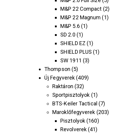
M&P 2.0 Full Size
5
M&P 22 Compact
2
M&P 22 Magnum
1
M&P 5.6
1
SD 2.0
1
SHIELD EZ
1
SHIELD PLUS
1
SW 1911
3
Thompson
5
Új Fegyverek
409
Raktáron
32
Sportpisztolyok
1
BTS-Keiler Tactical
7
Maroklőfegyverek
203
Pisztolyok
160
Revolverek
41