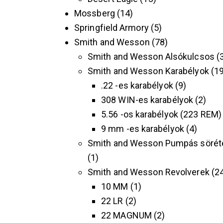
Mossberg
14
Springfield Armory
5
Smith and Wesson
78
Smith and Wesson Alsókulcsos
Smith and Wesson Karabélyok
1
.22 -es karabélyok
9
308 WIN-es karabélyok
2
5.56 -os karabélyok (223 REM)
9 mm -es karabélyok
4
Smith and Wesson Pumpás sörét
1
Smith and Wesson Revolverek
2
10 MM
1
22 LR
2
22 MAGNUM
2