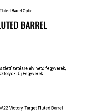
Fluted Barrel Optic
LUTED BARREL
,
szletfizetésre elvihető fegyverek
,
sztolyok
Új Fegyverek
2 Victory Target Fluted Barrel