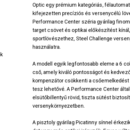
Optic egy prémium kategóriás, félautomata
kifejezetten precíziós és versenycélú löv
Performance Center széria gyárilag finomh
target csövet és optikai előkészítést kínál,
sportlövészethez, Steel Challenge verse
használatra.
ok
A modell egyik legfontosabb eleme a 6 co
cső, amely kiváló pontosságot és kedvező 
kompenzátor csökkenti a csőemelkedést 
s
tesz lehetővé. A Performance Center által 
elsütőbillentyű rövid, tiszta sütést bizto
versenykörnyezetben.
A pisztoly gyárilag Picatinny sínnel érkezi