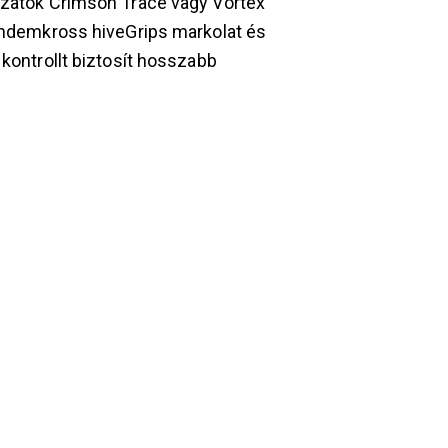
tozatok Crimson Trace vagy Vortex
Tandemkross hiveGrips markolat és
 kontrollt biztosít hosszabb