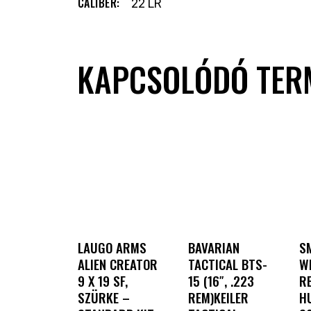
СALIBER
22 LR
KAPCSOLÓDÓ TER
LAUGO ARMS
BAVARIAN
S
ALIEN CREATOR
TACTICAL BTS-
W
9 X 19 SF,
15 (16″, .223
R
SZÜRKE –
REM)KEILER
H