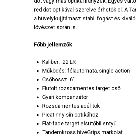
dot vagy más optikai irányzék. Egyes vál
red dot optikával szerelve érhetők el. A 
a hüvelykujjtámasz stabil fogást és kiváló
lövészet során is.
Főbb jellemzők
Kaliber: .22 LR
Működés: félautomata, single action
Csőhossz: 6”
Flutolt rozsdamentes target cső
Gyári kompenzátor
Rozsdamentes acél tok
Picatinny sín optikához
Flat-face target elsütőbillentyű
Tandemkross hiveGrips markolat