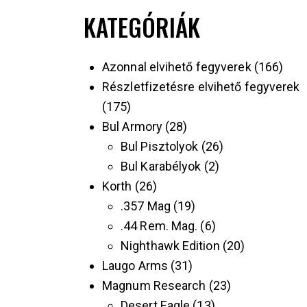
KATEGÓRIÁK
Azonnal elvihető fegyverek
166
Részletfizetésre elvihető fegyverek
175
Bul Armory
28
Bul Pisztolyok
26
Bul Karabélyok
2
Korth
26
.357 Mag
19
.44 Rem. Mag.
6
Nighthawk Edition
20
Laugo Arms
31
Magnum Research
23
Desert Eagle
13