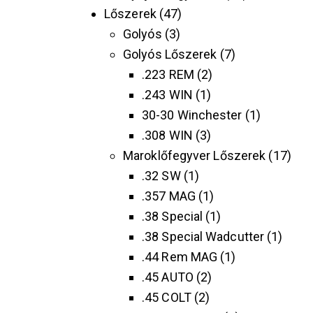
Lőszerek
47
Golyós
3
Golyós Lőszerek
7
.223 REM
2
.243 WIN
1
30-30 Winchester
1
.308 WIN
3
Maroklőfegyver Lőszerek
17
.32 SW
1
.357 MAG
1
.38 Special
1
.38 Special Wadcutter
1
.44 Rem MAG
1
.45 AUTO
2
.45 COLT
2