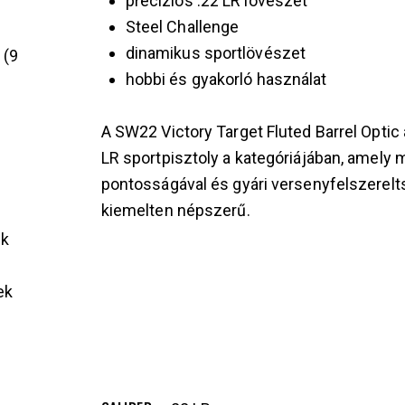
precíziós .22 LR lövészet
Steel Challenge
dinamikus sportlövészet
k
9
hobbi és gyakorló használat
A SW22 Victory Target Fluted Barrel Optic
LR sportpisztoly a kategóriájában, amely m
pontosságával és gyári versenyfelszerelt
kiemelten népszerű.
ek
ek