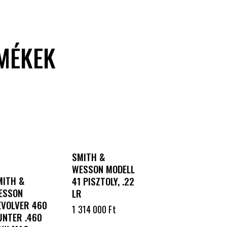
MÉKEK
SMITH &
WESSON MODELL
MITH &
41 PISZTOLY, .22
ESSON
LR
EVOLVER 460
1 314 000
Ft
UNTER .460