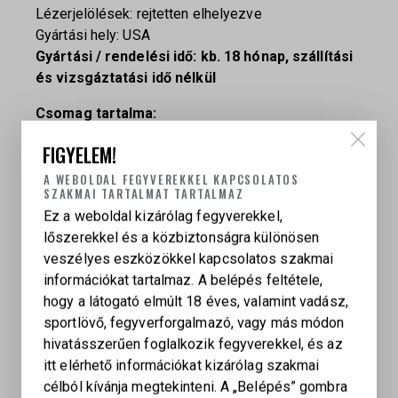
Lézerjelölések: rejtetten elhelyezve
Gyártási hely: USA
Gyártási / rendelési idő: kb. 18 hónap, szállítási
és vizsgáztatási idő nélkül
Csomag tartalma:
FIGYELEM!
TTI JW2 Combat Master 9 mm Luger pisztoly
2 db 23 lőszeres tár
A WEBOLDAL FEGYVEREKKEL KAPCSOLATOS
Flat Black TTI tártalpak
SZAKMAI TARTALMAT TARTALMAZ
Ez a weboldal kizárólag fegyverekkel,
lőszerekkel és a közbiztonságra különösen
veszélyes eszközökkel kapcsolatos szakmai
információkat tartalmaz. A belépés feltétele,
hogy a látogató elmúlt 18 éves, valamint vadász,
sportlövő, fegyverforgalmazó, vagy más módon
hivatásszerűen foglalkozik fegyverekkel, és az
KAPCSOLÓDÓ TERMÉKEK
itt elérhető információkat kizárólag szakmai
célból kívánja megtekinteni. A „Belépés” gombra