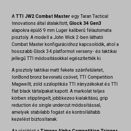
A
TTI JW2 Combat Master
egy Taran Tactical
Innovations által átalakított,
Glock 34 Gen3
alapokra épülő 9 mm Luger kaliberű félautomata
pisztoly. A modell a John Wick 2-ben látható
Combat Master konfigurációhoz kapcsolódik, ahol a
hosszabb Glock 34 platformot verseny- és taktikai
jellegű TTI módosításokkal egészítették ki.
A pisztoly taktikai matt fekete szánfelületet,
IonBond bronz bevonatú csövet, TTI Competition
Magwellt, zöld száloptikás TTI irányzékokat és TTI
flat black tártalpakat kapott. A markolat teljes
körben stipplingelt, jobbkezes kialakítású, grip
reduction és single undercut módosítással,
amelyek stabilabb fogást és kontrolláltabb
kezelést biztosítanak.
Az elsütést a
Timney Alpha Competition Trigger