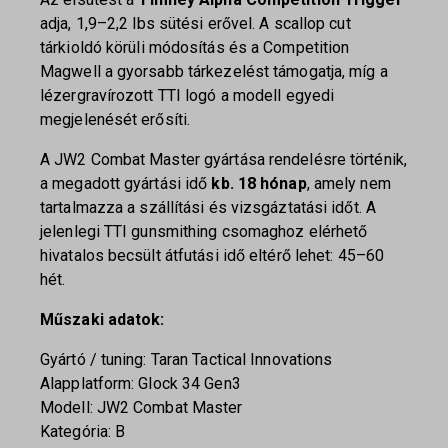
adja, 1,9–2,2 lbs sütési erővel. A scallop cut
tárkioldó körüli módosítás és a Competition
Magwell a gyorsabb tárkezelést támogatja, míg a
lézergravírozott TTI logó a modell egyedi
megjelenését erősíti.
A JW2 Combat Master gyártása rendelésre történik,
a megadott gyártási idő
kb. 18 hónap
, amely nem
tartalmazza a szállítási és vizsgáztatási időt. A
jelenlegi TTI gunsmithing csomaghoz elérhető
hivatalos becsült átfutási idő eltérő lehet: 45–60
hét.
Műszaki adatok:
Gyártó / tuning: Taran Tactical Innovations
Alapplatform: Glock 34 Gen3
Modell: JW2 Combat Master
Kategória: B