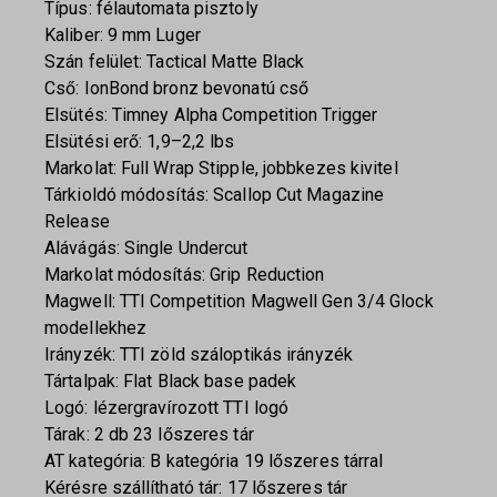
Típus: félautomata pisztoly
Kaliber: 9 mm Luger
Szán felület: Tactical Matte Black
Cső: IonBond bronz bevonatú cső
Elsütés: Timney Alpha Competition Trigger
Elsütési erő: 1,9–2,2 lbs
Markolat: Full Wrap Stipple, jobbkezes kivitel
Tárkioldó módosítás: Scallop Cut Magazine
Release
Alávágás: Single Undercut
Markolat módosítás: Grip Reduction
Magwell: TTI Competition Magwell Gen 3/4 Glock
modellekhez
Irányzék: TTI zöld száloptikás irányzék
Tártalpak: Flat Black base padek
Logó: lézergravírozott TTI logó
Tárak: 2 db 23 lőszeres tár
AT kategória: B kategória 19 lőszeres tárral
Kérésre szállítható tár: 17 lőszeres tár