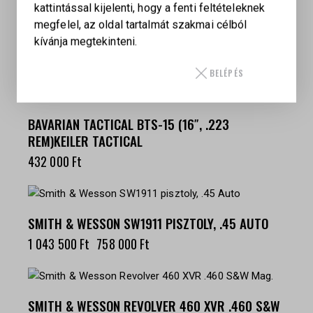
kattintással kijelenti, hogy a fenti feltételeknek
SMITH & WESSON MODELL 41 PISZTOLY, .22 LR
megfelel, az oldal tartalmát szakmai célból
kívánja megtekinteni.
1 314 000
Ft
BELÉPÉS
BAVARIAN TACTICAL BTS-15 (16″, .223
REM)KEILER TACTICAL
432 000
Ft
-27%
SMITH & WESSON SW1911 PISZTOLY, .45 AUTO
1 043 500
Ft
758 000
Ft
SMITH & WESSON REVOLVER 460 XVR .460 S&W