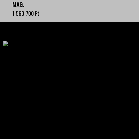
MAG.
1 560 700
Ft
Célba találunk együtt-fegyverek szenvedéllyel!
SZAKÜZLET
HU—9024 Győr
Déry Tibor u.13.
info@keilertactical.hu
+36 30 799 73 39