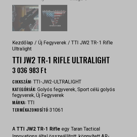
Kezdőlap
Új Fegyverek
TTI JW2 TR-1 Rifle
Ultralight
TTI JW2 TR-1 RIFLE ULTRALIGHT
3 036 983
Ft
CIKKSZÁM:
TTI-JW2-ULTRALIGHT
KATEGÓRIÁK:
,
Golyós fegyverek
Sport célú golyós
,
fegyverek
Új Fegyverek
MÁRKA:
TTI
TERMÉKAZONOSÍTÓ:
31061
A
TTI JW2 TR-1 Rifle
egy Taran Tactical
Innovations által összeállított, könnyített AR-