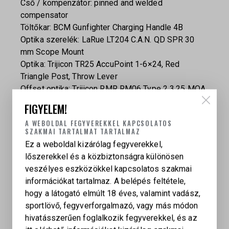
Cső / kompenzátor: pinned and welded
compensator
Töltőkar: BCM Gunfighter Charging Handle 4B
Optika szerelék: LaRue LT204 C.A.N. QD SPR 30
mm Scope Mount
Optika: Trijicon TR25 AccuPoint 1-6×24, Red
Triangle Post, Throw Lever
Offset optika: Trijicon RMR RM06 Type 2 3.25 MOA,
45° offset adapterrel és szerelékkel
FIGYELEM!
Tár: fekete Magpul 30 lőszeres tár +5/6 Titanium
A WEBOLDAL FEGYVEREKKEL KAPCSOLATOS
Gray base paddel
SZAKMAI TARTALMAT TARTALMAZ
Tárkapacitás: 35+1
Ez a weboldal kizárólag fegyverekkel,
Tömeg: 7,8 lbs optikákkal
lőszerekkel és a közbiztonságra különösen
Lézerjelölések: rejtetten elhelyezve
veszélyes eszközökkel kapcsolatos szakmai
Gyártási / rendelési idő: kb. 11 hónap,
szállítási
információkat tartalmaz. A belépés feltétele,
és vizsgáztatási idő nélkül
hogy a látogató elmúlt 18 éves, valamint vadász,
sportlövő, fegyverforgalmazó, vagy más módon
Csomag tartalma:
hivatásszerűen foglalkozik fegyverekkel, és az
TTI JW2 TR-1 Rifle / JW2 Ultralight Rifle