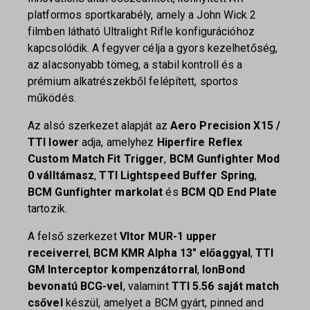
platformos sportkarabély, amely a John Wick 2
filmben látható Ultralight Rifle konfigurációhoz
kapcsolódik. A fegyver célja a gyors kezelhetőség,
az alacsonyabb tömeg, a stabil kontroll és a
prémium alkatrészekből felépített, sportos
működés.
Az alsó szerkezet alapját az
Aero Precision X15 /
TTI lower
adja, amelyhez
Hiperfire Reflex
Custom Match Fit Trigger
,
BCM Gunfighter Mod
0 válltámasz
,
TTI Lightspeed Buffer Spring
,
BCM Gunfighter markolat
és
BCM QD End Plate
tartozik.
A felső szerkezet
Vltor MUR-1 upper
receiverrel
,
BCM KMR Alpha 13″ előaggyal
,
TTI
GM Interceptor kompenzátorral
,
IonBond
bevonatú BCG-vel
, valamint
TTI 5.56 saját match
csővel
készül, amelyet a BCM gyárt, pinned and