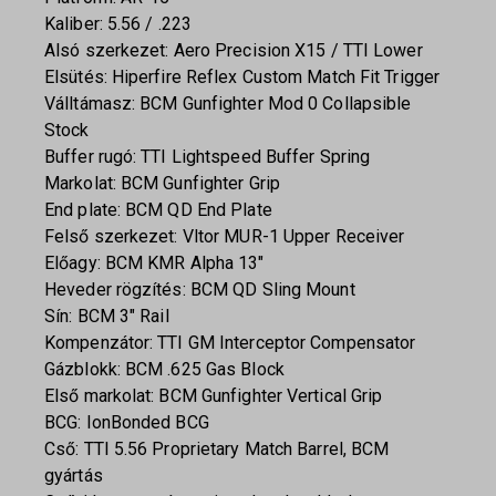
Kaliber: 5.56 / .223
Alsó szerkezet: Aero Precision X15 / TTI Lower
Elsütés: Hiperfire Reflex Custom Match Fit Trigger
Válltámasz: BCM Gunfighter Mod 0 Collapsible
Stock
Buffer rugó: TTI Lightspeed Buffer Spring
Markolat: BCM Gunfighter Grip
End plate: BCM QD End Plate
Felső szerkezet: Vltor MUR-1 Upper Receiver
Előagy: BCM KMR Alpha 13″
Heveder rögzítés: BCM QD Sling Mount
Sín: BCM 3″ Rail
Kompenzátor: TTI GM Interceptor Compensator
Gázblokk: BCM .625 Gas Block
Első markolat: BCM Gunfighter Vertical Grip
BCG: IonBonded BCG
Cső: TTI 5.56 Proprietary Match Barrel, BCM
gyártás