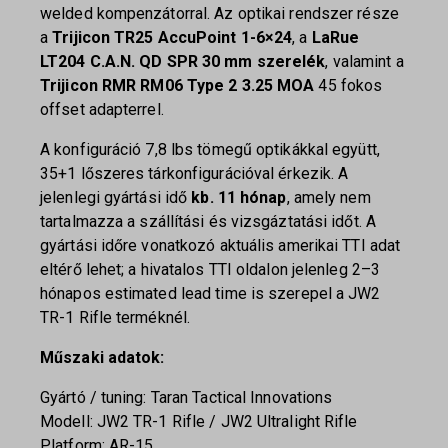
welded kompenzátorral. Az optikai rendszer része
a
Trijicon TR25 AccuPoint 1-6×24
, a
LaRue
LT204 C.A.N. QD SPR 30 mm szerelék
, valamint a
Trijicon RMR RM06 Type 2 3.25 MOA
45 fokos
offset adapterrel.
A konfiguráció 7,8 lbs tömegű optikákkal együtt,
35+1 lőszeres tárkonfigurációval érkezik. A
jelenlegi gyártási idő
kb. 11 hónap
, amely nem
tartalmazza a szállítási és vizsgáztatási időt. A
gyártási időre vonatkozó aktuális amerikai TTI adat
eltérő lehet; a hivatalos TTI oldalon jelenleg 2–3
hónapos estimated lead time is szerepel a JW2
TR-1 Rifle terméknél.
Műszaki adatok:
Gyártó / tuning: Taran Tactical Innovations
Modell: JW2 TR-1 Rifle / JW2 Ultralight Rifle
Platform: AR-15