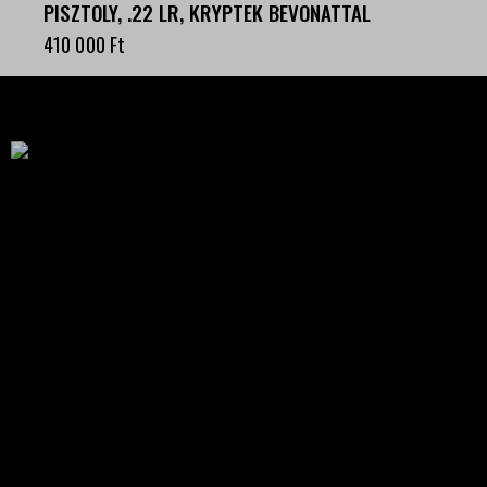
PISZTOLY, .22 LR, KRYPTEK BEVONATTAL
410 000
Ft
Célba találunk együtt-fegyverek szenvedéllyel!
SZAKÜZLET
HU—9024 Győr
Déry Tibor u.13.
info@keilertactical.hu
+36 30 799 73 39