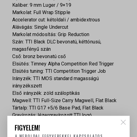
Kaliber: 9 mm Luger / 9×19
Markolat: Full Wrap Stipple
Accelerator cut: kétoldali / ambidextrous
Alávágás: Single Undercut
Markolat módosítás: Grip Reduction
Szán: TTI Black DLC bevonatú, kéttónusú,
magasfényű szán
Cső: bronz bevonatú cső
Elsütés: Timney Alpha Competition Red Trigger
Elsütés tuning: TTI Competition Trigger Job
Irányzék: TTI MOS standard magasságú
irányzékszett
Első irányzék: zöld száloptikás
Magwell: TTI Full-Size Carry Magwell, Flat Black
Tártalp: TTI G17 +5/6 Base Pad, Flat Black
Gravírozás: lézergravírozott TTI logó
C.I.P.: tartozék / mellékelve
FIGYELEM!
Lézerjelölések: rejtetten elhelyezve
A WEBOLDAL FEGYVEREKKEL KAPCSOLATOS