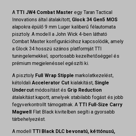
A
TTI JW4 Combat Master
egy Taran Tactical
Innovations által átalakított,
Glock 34 Gen5 MOS
alapokra épülő 9 mm Luger kaliberű félautomata
pisztoly. A modell a John Wick 4-ben látható
Combat Master konfigurációhoz kapcsolódik, amely
a Glock 34 hosszú szános platformját TTI
tuningelemekkel, sportosabb kezelhetőséggel és
prémium megjelenéssel egészíti ki.
A pisztoly
Full Wrap Stipple
markolatkezelést,
kétoldali
Accelerator Cut
kialakítást,
Single
Undercut
módosítást és
Grip Reduction
átalakítást kapott, amelyek stabilabb fogást és jobb
fegyverkontrollt támogatnak. A
TTI Full-Size Carry
Magwell
Flat Black kivitelben segíti a gyorsabb
tárbehelyezést.
A modell
TTI Black DLC bevonatú, kéttónusú,