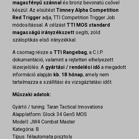
magasfényű szánnal
és bronz bevonatú csővel
készül. Az elsütést
Timney Alpha Competition
Red Trigger
adja, TTI Competition Trigger Job
módosítással. A célzást
TTI MOS standard
magasságú irányzékszett
segíti, zöld
száloptikás első irányzékkal.
A csomag része a
TTI Rangebag
, a C.I.P.
dokumentáció, valamint a rejtetten elhelyezett
lézerjelölés. A
gyártási / rendelési idő
a megadott
információ alapján
kb. 18 hónap
, amely nem
tartalmazza a szállítási és vizsgáztatási időt.
Műszaki adatok:
Gyártó / tuning: Taran Tactical Innovations
Alapplatform: Glock 34 Gen5 MOS
Modell: JW4 Combat Master
Kategória: B
Típus: félautomata pisztoly