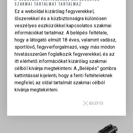
Gyártási hely: USA
SZAKMAI TARTALMAT TARTALMAZ
Gyártási / rendelési idő: kb. 18 hónap, szállítási és
Ez a weboldal kizárólag fegyverekkel,
vizsgáztatási idő nélkül
lőszerekkel és a közbiztonságra különösen
veszélyes eszközökkel kapcsolatos szakmai
Csomag tartalma:
információkat tartalmaz. A belépés feltétele,
TTI JW4 Combat Master Glock 34 Gen5 MOS
hogy a látogató elmúlt 18 éves, valamint vadász,
pisztoly
sportlövő, fegyverforgalmazó, vagy más módon
TTI Rangebag
hivatásszerűen foglalkozik fegyverekkel, és az
itt elérhető információkat kizárólag szakmai
célból kívánja megtekinteni. A „Belépés” gombra
kattintással kijelenti, hogy a fenti feltételeknek
megfelel, az oldal tartalmát szakmai célból
kívánja megtekinteni.
BELÉPÉS
KAPCSOLÓDÓ TERMÉKEK