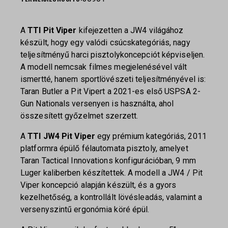
A
TTI Pit Viper
kifejezetten a JW4 világához
készült, hogy egy valódi csúcskategóriás, nagy
teljesítményű harci pisztolykoncepciót képviseljen.
A modell nemcsak filmes megjelenésével vált
ismertté, hanem sportlövészeti teljesítményével is:
Taran Butler a Pit Vipert a 2021-es első USPSA 2-
Gun Nationals versenyen is használta, ahol
összesített győzelmet szerzett.
A
TTI JW4 Pit Viper
egy prémium kategóriás, 2011
platformra épülő félautomata pisztoly, amelyet
Taran Tactical Innovations konfigurációban, 9 mm
Luger kaliberben készítettek. A modell a JW4 / Pit
Viper koncepció alapján készült, és a gyors
kezelhetőség, a kontrollált lövésleadás, valamint a
versenyszintű ergonómia köré épül.