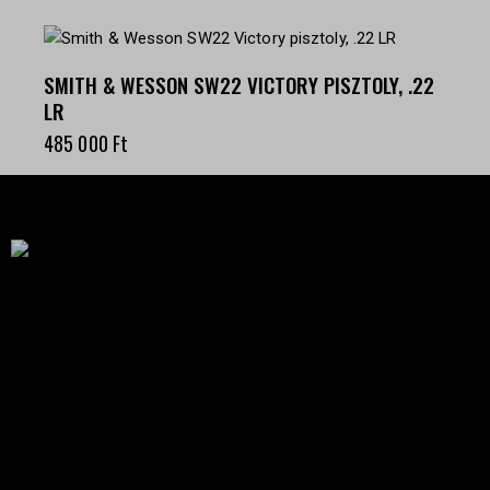
SMITH & WESSON SW22 VICTORY PISZTOLY, .22
LR
485 000
Ft
Célba találunk együtt-fegyverek szenvedéllyel!
SZAKÜZLET
HU—9024 Győr
Déry Tibor u.13.