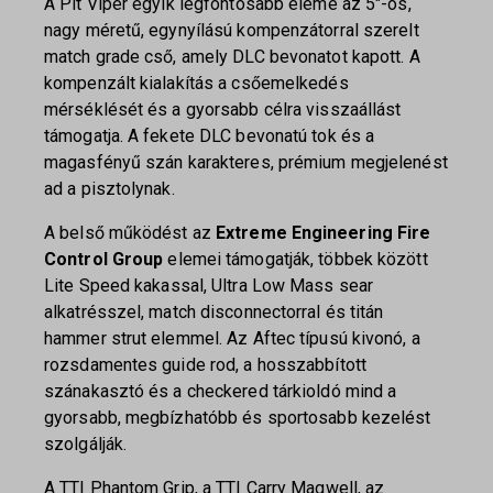
A Pit Viper egyik legfontosabb eleme az 5″-os,
nagy méretű, egynyílású kompenzátorral szerelt
match grade cső, amely DLC bevonatot kapott. A
kompenzált kialakítás a csőemelkedés
mérséklését és a gyorsabb célra visszaállást
támogatja. A fekete DLC bevonatú tok és a
magasfényű szán karakteres, prémium megjelenést
ad a pisztolynak.
A belső működést az
Extreme Engineering Fire
Control Group
elemei támogatják, többek között
Lite Speed kakassal, Ultra Low Mass sear
alkatrésszel, match disconnectorral és titán
hammer strut elemmel. Az Aftec típusú kivonó, a
rozsdamentes guide rod, a hosszabbított
szánakasztó és a checkered tárkioldó mind a
gyorsabb, megbízhatóbb és sportosabb kezelést
szolgálják.
A TTI Phantom Grip, a TTI Carry Magwell, az