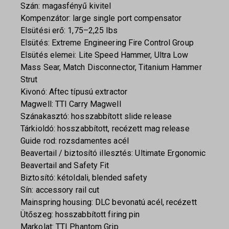
Szán: magasfényű kivitel
Kompenzátor: large single port compensator
Elsütési erő: 1,75–2,25 lbs
Elsütés: Extreme Engineering Fire Control Group
Elsütés elemei: Lite Speed Hammer, Ultra Low
Mass Sear, Match Disconnector, Titanium Hammer
Strut
Kivonó: Aftec típusú extractor
Magwell: TTI Carry Magwell
Szánakasztó: hosszabbított slide release
Tárkioldó: hosszabbított, recézett mag release
Guide rod: rozsdamentes acél
Beavertail / biztosító illesztés: Ultimate Ergonomic
Beavertail and Safety Fit
Biztosító: kétoldali, blended safety
Sín: accessory rail cut
Mainspring housing: DLC bevonatú acél, recézett
Ütőszeg: hosszabbított firing pin
Markolat: TTI Phantom Grip