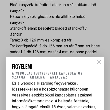
Első irányzék: beépített statikus száloptikás első
irányzék
Hátsó irányzék: ghost profile állítható hátsó
irányzék
Stand-off elem: beépített bladed stand-off /
„fangs”
Tárak: 3 db 126 mm-es komplett tár
Tár konfiguráció: 2 db 126 mm-es tár 7 mm-es base
paddel, 1 db 126 mm-es tár 4 mm-es base paddel
Csomag tartalma:
FIGYELEM!
TTI JW4 Pit Viper 9 mm Luger pisztoly
A WEBOLDAL FEGYVEREKKEL KAPCSOLATOS
SZAKMAI TARTALMAT TARTALMAZ
3 db 126 mm-es komplett tár
Ez a weboldal kizárólag fegyverekkel,
2 db tár 7 mm-es base paddel
lőszerekkel és a közbiztonságra különösen
1 db tár 4 mm-es base paddel
veszélyes eszközökkel kapcsolatos szakmai
információkat tartalmaz. A belépés feltétele,
hogy a látogató elmúlt 18 éves, valamint vadász,