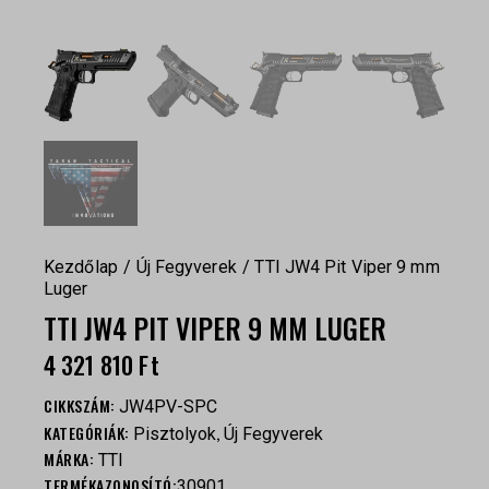
Kezdőlap
Új Fegyverek
TTI JW4 Pit Viper 9 mm
Luger
TTI JW4 PIT VIPER 9 MM LUGER
4 321 810
Ft
CIKKSZÁM:
JW4PV-SPC
KATEGÓRIÁK:
,
Pisztolyok
Új Fegyverek
MÁRKA:
TTI
TERMÉKAZONOSÍTÓ:
30901