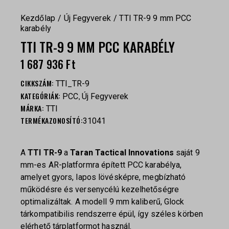
Kezdőlap
Új Fegyverek
TTI TR-9 9 mm PCC
karabély
TTI TR-9 9 MM PCC KARABÉLY
1 687 936
Ft
CIKKSZÁM:
TTI_TR-9
KATEGÓRIÁK:
,
PCC
Új Fegyverek
MÁRKA:
TTI
TERMÉKAZONOSÍTÓ:
31041
A
TTI TR-9
a
Taran Tactical Innovations
saját 9
mm-es AR-platformra épített PCC karabélya,
amelyet gyors, lapos lövésképre, megbízható
működésre és versenycélú kezelhetőségre
optimalizáltak. A modell 9 mm kaliberű, Glock
tárkompatibilis rendszerre épül, így széles körben
elérhető tárplatformot használ.