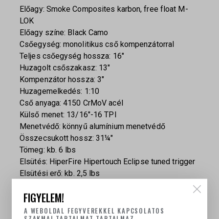
Előagy: Smoke Composites karbon, free float M-
LOK
Előagy színe: Black Camo
Csőegység: monolitikus cső kompenzátorral
Teljes csőegység hossza: 16″
Huzagolt csőszakasz: 13″
Kompenzátor hossza: 3″
Huzagemelkedés: 1:10
Cső anyaga: 4150 CrMoV acél
Külső menet: 13/16″-16 TPI
Menetvédő: könnyű alumínium menetvédő
Összecsukott hossz: 31¼″
Tömeg: kb. 6 lbs
Elsütés: HiperFire Hipertouch Eclipse tuned trigger
Elsütési erő: kb. 2,5 lbs
Buffer: Kynshot Hydraulic Buffer System
FIGYELEM!
Buffer tube: intermediate, 8 pozíciós
Biztosító: Battle Arms Development BAD-ASS-PRO
A WEBOLDAL FEGYVEREKKEL KAPCSOLATOS
SZAKMAI TARTALMAT TARTALMAZ