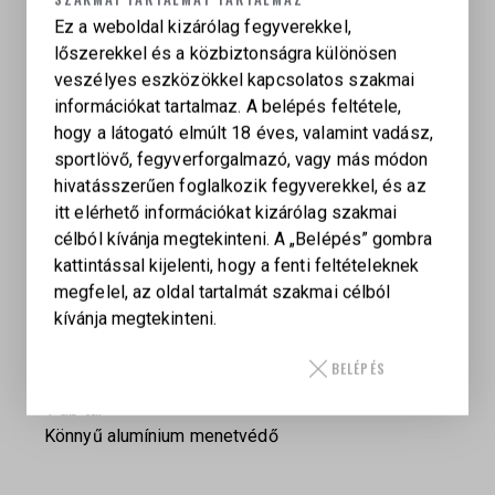
kétoldali biztosító
Ez a weboldal kizárólag fegyverekkel,
Tus: BCM Mod 0
lőszerekkel és a közbiztonságra különösen
Markolat: Magpul K2+ Grip
veszélyes eszközökkel kapcsolatos szakmai
Töltőkar: Radian Raptor-LT Charging Handle
információkat tartalmaz. A belépés feltétele,
Magwell: billet alumínium, két részből álló, bővített
hogy a látogató elmúlt 18 éves, valamint vadász,
magwell
sportlövő, fegyverforgalmazó, vagy más módon
Kompenzátor: TTI muzzle brake
hivatásszerűen foglalkozik fegyverekkel, és az
Tár: 1 db tár
itt elérhető információkat kizárólag szakmai
Optika: nem tartozék
célból kívánja megtekinteni. A „Belépés” gombra
Gyártási hely: USA
kattintással kijelenti, hogy a fenti feltételeknek
Gyártási / rendelési idő:
kb. 6 hónap, amely nem
megfelel, az oldal tartalmát szakmai célból
tartalmazza a szállítási és vizsgáztatási időt.
kívánja megtekinteni.
Csomag tartalma:
BELÉPÉS
TTI TR-9 PCC karabély
1 db tár
Könnyű alumínium menetvédő