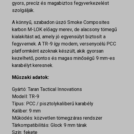
gyors, precíz és magabiztos fegyverkezelést
szolgálják.
A könnyű, szabadon úszó Smoke Composites
karbon M-LOK előagy merev, de alacsony tömegű
kialakítást ad, amely jó egyensúlyt biztosít a
fegyvernek. A TR-9 így modern, versenycélú PCC
platformként azoknak készült, akik gyorsan
kezelhető, pontos és magas minőségű 9 mm-es
karabélyt keresnek.
Műszaki adatok:
Gyártó: Taran Tactical Innovations
Modell: TR-9
Típus: PCC / pisztolykaliberű karabély
Kaliber: 9 mm
Működés: közvetlen tömegzáras rendszer
Tárkompatibilitás: Glock 9 mm tárak
Szín: fekete