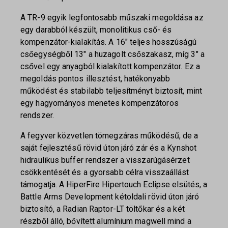
A TR-9 egyik legfontosabb műszaki megoldása az
egy darabból készült, monolitikus cső- és
kompenzátor-kialakítás. A 16″ teljes hosszúságú
csőegységből 13″ a huzagolt csőszakasz, míg 3″ a
csővel egy anyagból kialakított kompenzátor. Ez a
megoldás pontos illesztést, hatékonyabb
működést és stabilabb teljesítményt biztosít, mint
egy hagyományos menetes kompenzátoros
rendszer.
A fegyver közvetlen tömegzáras működésű, de a
saját fejlesztésű rövid úton járó zár és a Kynshot
hidraulikus buffer rendszer a visszarúgásérzet
csökkentését és a gyorsabb célra visszaállást
támogatja. A HiperFire Hipertouch Eclipse elsütés, a
Battle Arms Development kétoldali rövid úton járó
biztosító, a Radian Raptor-LT töltőkar és a két
részből álló, bővített alumínium magwell mind a