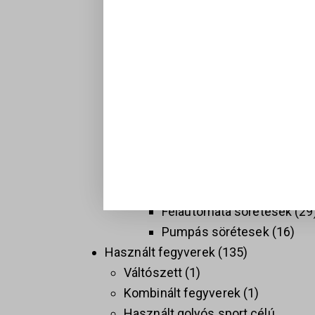
Hosszú fegyverek
137
Golyós fegyverek
74
Sport célú golyós fegyvere
37
Taktikai golyós fegyverek
(AR)
9
Vadász golyós fegyverek
PCC
9
Sörétes Fegyverek
58
Duplacsövű sörétesek
8
Félautomata sörétesek
29
Pumpás sörétesek
16
Használt fegyverek
135
Váltószett
1
Kombinált fegyverek
1
Használt golyós sport célú