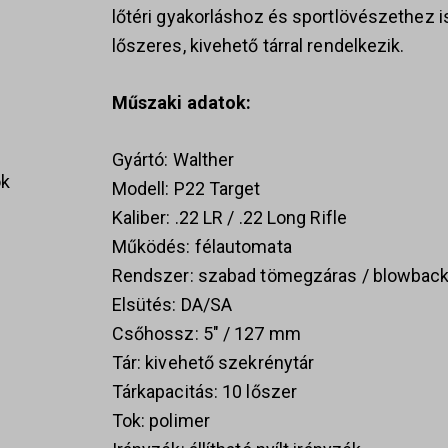
lőtéri gyakorláshoz és sportlövészethez i
lőszeres, kivehető tárral rendelkezik.
Műszaki adatok:
Gyártó: Walther
ok
Modell: P22 Target
Kaliber: .22 LR / .22 Long Rifle
Működés: félautomata
Rendszer: szabad tömegzáras / blowbac
s
Elsütés: DA/SA
Csőhossz: 5″ / 127 mm
Tár: kivehető szekrénytár
Tárkapacitás: 10 lőszer
Tok: polimer