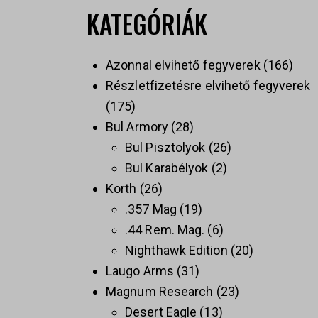
KATEGÓRIÁK
Azonnal elvihető fegyverek
166
Részletfizetésre elvihető fegyverek
175
Bul Armory
28
Bul Pisztolyok
26
Bul Karabélyok
2
Korth
26
.357 Mag
19
.44 Rem. Mag.
6
Nighthawk Edition
20
Laugo Arms
31
Magnum Research
23
Desert Eagle
13