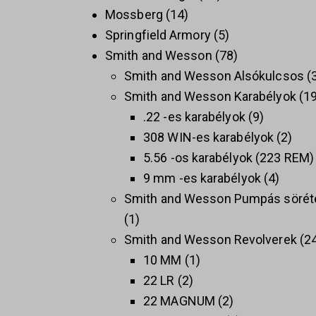
Mossberg
14
Springfield Armory
5
Smith and Wesson
78
Smith and Wesson Alsókulcsos
Smith and Wesson Karabélyok
1
.22 -es karabélyok
9
308 WIN-es karabélyok
2
5.56 -os karabélyok (223 REM)
9 mm -es karabélyok
4
Smith and Wesson Pumpás sörét
1
Smith and Wesson Revolverek
2
10 MM
1
22 LR
2
22 MAGNUM
2