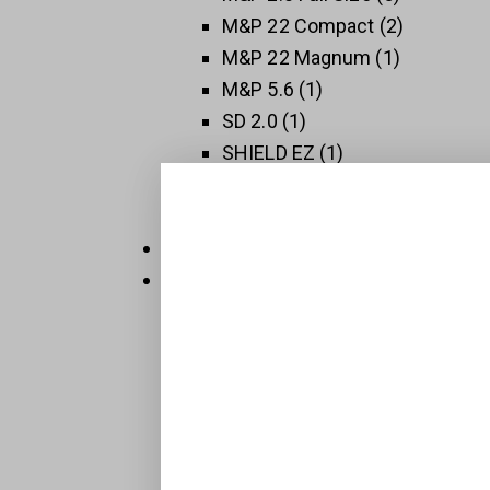
M&P 22 Compact
2
M&P 22 Magnum
1
M&P 5.6
1
SD 2.0
1
SHIELD EZ
1
SHIELD PLUS
1
SW 1911
3
Thompson
5
Új Fegyverek
409
Raktáron
32
Sportpisztolyok
1
BTS-Keiler Tactical
7
Maroklőfegyverek
203
Pisztolyok
160
Revolverek
41