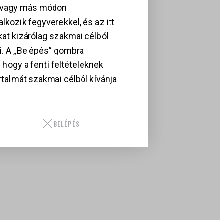
TONE
99 000
Ft
, vagy más módon
299 000
Ft
lkozik fegyverekkel, és az itt
kat kizárólag szakmai célból
i. A „Belépés” gombra
i, hogy a fenti feltételeknek
artalmát szakmai célból kívánja
BELÉPÉS