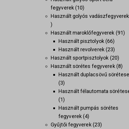
fegyverek
10
Használt golyós vadászfegyvere
Használt maroklőfegyverek
91
Használt pisztolyok
66
Használt revolverek
23
Használt sportpisztolyok
20
Használt sörétes fegyverek
8
Használt duplacsövű sörétes
3
Használt félautomata sörétes
1
Használt pumpás sörétes
fegyverek
4
Gyűjtői fegyverek
23