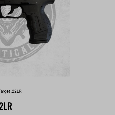
Target .22LR
2LR