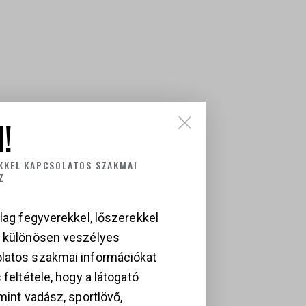
!
MÉKEK
KKEL KAPCSOLATOS SZAKMAI
Z
lag fegyverekkel, lőszerekkel
a különösen veszélyes
latos szakmai információkat
 feltétele, hogy a látogató
UGER VAQUERO
CZ 75B TWO-
mint vadász, sportlövő,