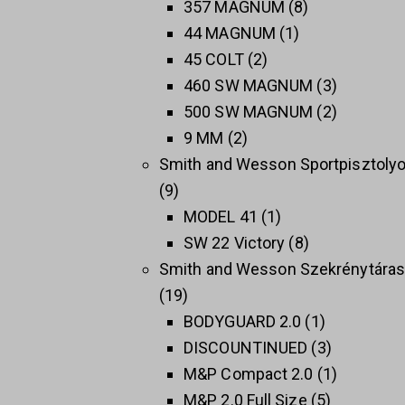
357 MAGNUM
8
44 MAGNUM
1
45 COLT
2
460 SW MAGNUM
3
500 SW MAGNUM
2
9 MM
2
Smith and Wesson Sportpisztoly
9
MODEL 41
1
SW 22 Victory
8
Smith and Wesson Szekrénytára
19
BODYGUARD 2.0
1
DISCOUNTINUED
3
M&P Compact 2.0
1
M&P 2.0 Full Size
5