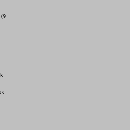
k
9
ek
ek