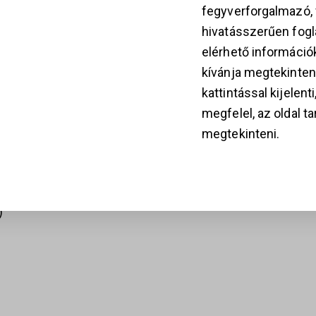
SUPERMATIC
3
fegyverforgalmazó
399 000
Ft
BAIKAL
hivatásszerűen fogla
MARGOLIN MCM
k
elérhető információ
(.22 LR) –
kívánja megtekinten
SPORTPISZTOLY
kattintással kijelent
329 000
Ft
megfelel, az oldal t
28
megtekinteni.