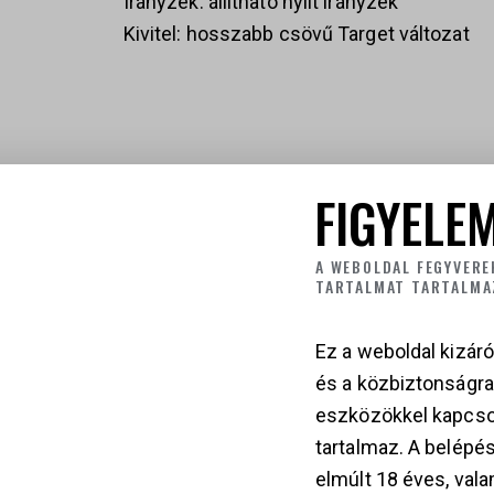
Irányzék: állítható nyílt irányzék
Kivitel: hosszabb csövű Target változat
FIGYELEM
KAPCSOLÓDÓ TER
A WEBOLDAL FEGYVERE
TARTALMAT TARTALMA
Ez a weboldal kizáró
és a közbiztonságr
eszközökkel kapcso
tartalmaz. A belépés
HIGH STANDARD
R
elmúlt 18 éves, vala