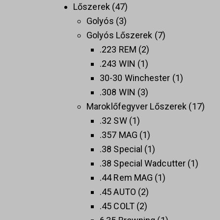
Lőszerek
47
Golyós
3
Golyós Lőszerek
7
.223 REM
2
.243 WIN
1
30-30 Winchester
1
.308 WIN
3
Maroklőfegyver Lőszerek
17
.32 SW
1
.357 MAG
1
.38 Special
1
.38 Special Wadcutter
1
.44 Rem MAG
1
.45 AUTO
2
.45 COLT
2