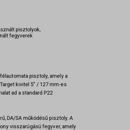
,
sznált pisztolyok
ált fegyverek
 félautomata pisztoly, amely a
arget kivitel 5″ / 127 mm-es
alat ad a standard P22
rű, DA/SA működésű pisztoly. A
acsony visszarúgású fegyver, amely