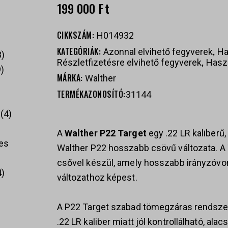
199 000
Ft
CIKKSZÁM:
H014932
KATEGÓRIÁK:
,
Azonnal elvihető fegyverek
Ha
3
,
Részletfizetésre elvihető fegyverek
Haszn
9
MÁRKA:
Walther
TERMÉKAZONOSÍTÓ:
31144
4
A
Walther P22 Target
egy .22 LR kaliberű,
es
Walther P22 hosszabb csövű változata. A T
csővel készül, amely hosszabb irányzóvon
4
változathoz képest.
A P22 Target szabad tömegzáras rendsze
.22 LR kaliber miatt jól kontrollálható, al