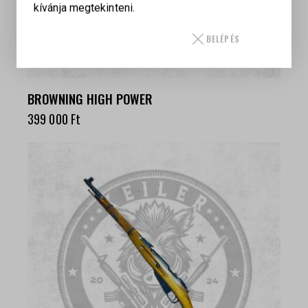
kívánja megtekinteni.
BELÉPÉS
BROWNING HIGH POWER
399 000
Ft