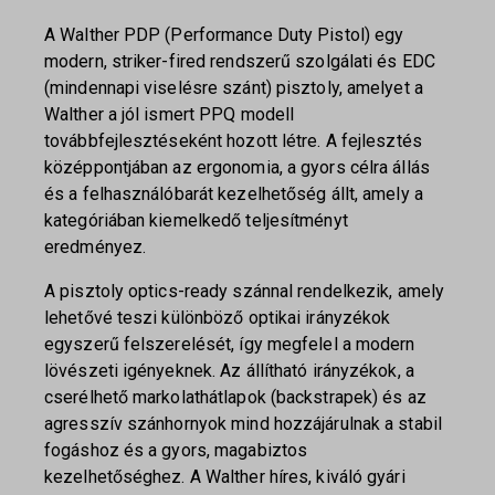
A Walther PDP (Performance Duty Pistol) egy
modern, striker-fired rendszerű szolgálati és EDC
(mindennapi viselésre szánt) pisztoly, amelyet a
Walther a jól ismert PPQ modell
továbbfejlesztéseként hozott létre. A fejlesztés
középpontjában az ergonomia, a gyors célra állás
és a felhasználóbarát kezelhetőség állt, amely a
kategóriában kiemelkedő teljesítményt
eredményez.
A pisztoly optics-ready szánnal rendelkezik, amely
lehetővé teszi különböző optikai irányzékok
egyszerű felszerelését, így megfelel a modern
lövészeti igényeknek. Az állítható irányzékok, a
cserélhető markolathátlapok (backstrapek) és az
agresszív szánhornyok mind hozzájárulnak a stabil
fogáshoz és a gyors, magabiztos
kezelhetőséghez. A Walther híres, kiváló gyári