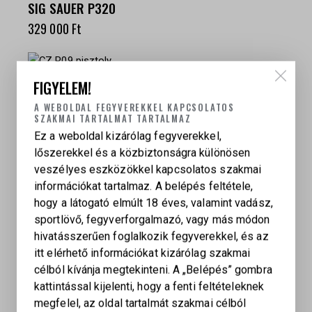
SIG SAUER P320
329 000
Ft
FIGYELEM!
CZ P09
A WEBOLDAL FEGYVEREKKEL KAPCSOLATOS
349 000
Ft
SZAKMAI TARTALMAT TARTALMAZ
Ez a weboldal kizárólag fegyverekkel,
lőszerekkel és a közbiztonságra különösen
veszélyes eszközökkel kapcsolatos szakmai
információkat tartalmaz. A belépés feltétele,
hogy a látogató elmúlt 18 éves, valamint vadász,
sportlövő, fegyverforgalmazó, vagy más módon
hivatásszerűen foglalkozik fegyverekkel, és az
itt elérhető információkat kizárólag szakmai
célból kívánja megtekinteni. A „Belépés” gombra
kattintással kijelenti, hogy a fenti feltételeknek
megfelel, az oldal tartalmát szakmai célból