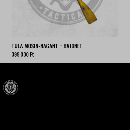
TULA MOSIN-NAGANT + BAJONET
399 000
Ft
Célba találunk együtt-fegyverek szenvedéllyel!