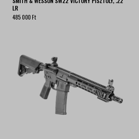
SMITH & WESSON SW22 VICTORY PISZTOLY, .22
LR
485 000
Ft