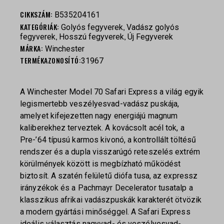
CIKKSZÁM:
B535204161
KATEGÓRIÁK:
,
Golyós fegyverek
Vadász golyós
,
,
fegyverek
Hosszú fegyverek
Új Fegyverek
MÁRKA:
Winchester
TERMÉKAZONOSÍTÓ:
31967
A Winchester Model 70 Safari Express a világ egyik
legismertebb veszélyesvad-vadász puskája,
amelyet kifejezetten nagy energiájú magnum
kaliberekhez terveztek. A kovácsolt acél tok, a
Pre-’64 típusú karmos kivonó, a kontrollált töltésű
rendszer és a dupla visszarúgó reteszelés extrém
körülmények között is megbízható működést
biztosít. A szatén felületű diófa tusa, az expressz
irányzékok és a Pachmayr Decelerator tusatalp a
klasszikus afrikai vadászpuskák karakterét ötvözik
a modern gyártási minőséggel. A Safari Express
ideális választás nagyvad- és veszélyesvad-