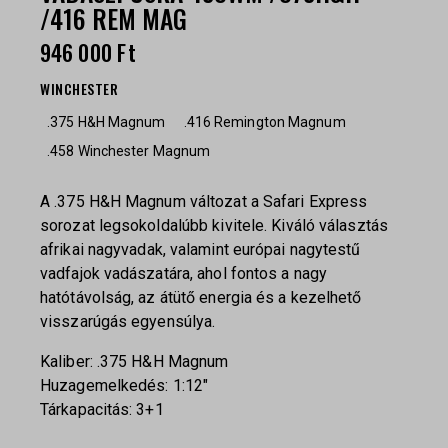
/416 REM MAG
946 000
Ft
WINCHESTER
.375 H&H Magnum
.416 Remington Magnum
.458 Winchester Magnum
A .375 H&H Magnum változat a Safari Express
sorozat legsokoldalúbb kivitele. Kiváló választás
afrikai nagyvadak, valamint európai nagytestű
vadfajok vadászatára, ahol fontos a nagy
hatótávolság, az átütő energia és a kezelhető
visszarúgás egyensúlya.
Kaliber: .375 H&H Magnum
Huzagemelkedés: 1:12″
Tárkapacitás: 3+1