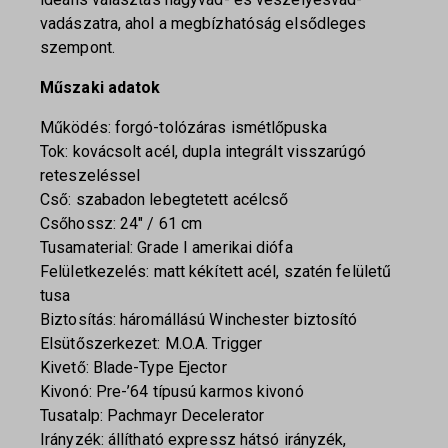
vadászatra, ahol a megbízhatóság elsődleges
szempont.
Műszaki adatok
Működés: forgó-tolózáras ismétlőpuska
Tok: kovácsolt acél, dupla integrált visszarúgó
reteszeléssel
Cső: szabadon lebegtetett acélcső
Csőhossz: 24″ / 61 cm
Tusamaterial: Grade I amerikai diófa
Felületkezelés: matt kékített acél, szatén felületű
tusa
Biztosítás: háromállású Winchester biztosító
Elsütőszerkezet: M.O.A. Trigger
Kivető: Blade-Type Ejector
Kivonó: Pre-’64 típusú karmos kivonó
Tusatalp: Pachmayr Decelerator
Irányzék: állítható expressz hátsó irányzék,