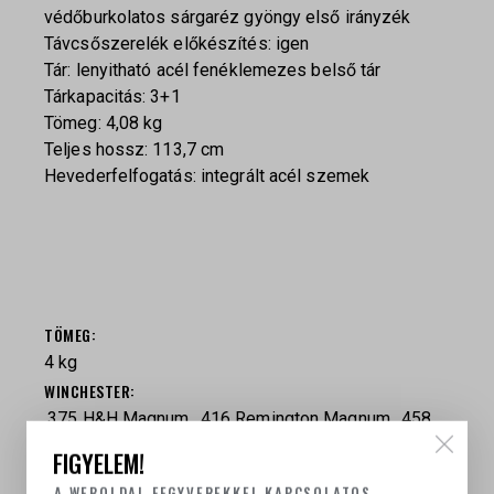
védőburkolatos sárgaréz gyöngy első irányzék
Távcsőszerelék előkészítés: igen
Tár: lenyitható acél fenéklemezes belső tár
Tárkapacitás: 3+1
Tömeg: 4,08 kg
Teljes hossz: 113,7 cm
Hevederfelfogatás: integrált acél szemek
TÖMEG
4 kg
WINCHESTER
.375 H&H Magnum, .416 Remington Magnum, .458
Winchester Magnum
FIGYELEM!
A WEBOLDAL FEGYVEREKKEL KAPCSOLATOS