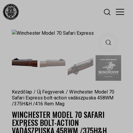
Kezdőlap
Új Fegyverek
Winchester Model 70
Safari Express bolt-action vadászpuska 458WM
/375H&H /416 Rem Mag
WINCHESTER MODEL 70 SAFARI
EXPRESS BOLT-ACTION
VADÁSZPUSKA 458WM /375H&H