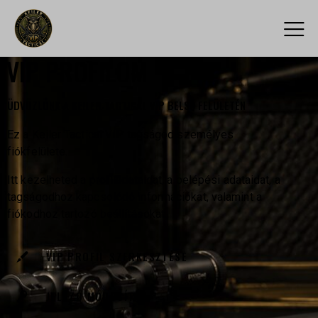
VIP PROFILOM
ÜDVÖZLÜNK A KEILER TACTICAL VIP BELSŐ FELÜLETÉN
Ez a Keiler Tactical VIP tagságod személyes
fiókfelülete.
Itt kezelheted a profiladataidat, a belépési adataidat, a
tagságodhoz kapcsolódó információkat, valamint a
fiókodhoz tartozó beállításokat.
VIP PROFIL SZERKESZTÉSE
JELSZÓ MÓDOSÍTÁS