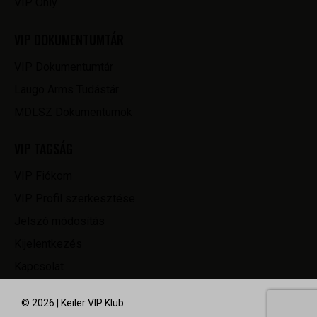
VIP Only
VIP DOKUMENTUMTÁR
VIP Dokumentumtár
Laugo Arms Tudástár
MDLSZ Dokumentumok
VIP TAGSÁG
VIP Fiókom
VIP Profil szerkesztése
Jelszó módosítás
Kijelentkezés
Kapcsolat
© 2026 | Keiler VIP Klub