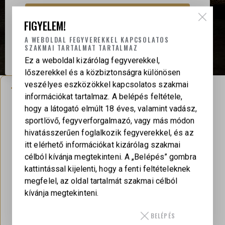
BELÉPÉS
FIGYELEM!
A WEBOLDAL FEGYVEREKKEL KAPCSOLATOS
Még nem vagy Keiler VIP Klub tag? Tudj meg
SZAKMAI TARTALMAT TARTALMAZ
többet!
Ez a weboldal kizárólag fegyverekkel,
lőszerekkel és a közbiztonságra különösen
veszélyes eszközökkel kapcsolatos szakmai
TOVÁBB A VIP VEZÉRLŐPULTRA
információkat tartalmaz. A belépés feltétele,
hogy a látogató elmúlt 18 éves, valamint vadász,
A VIP Fiókom oldal a tagsági és fiókadatok
sportlövő, fegyverforgalmazó, vagy más módon
kezelésére szolgál. Az exkluzív VIP
hivatásszerűen foglalkozik fegyverekkel, és az
tartalmakat, dokumentumokat, érkező
itt elérhető információkat kizárólag szakmai
modelleket és értesítéseket a VIP
célból kívánja megtekinteni. A „Belépés” gombra
Vezérlőpulton keresztül éred el.
kattintással kijelenti, hogy a fenti feltételeknek
megfelel, az oldal tartalmát szakmai célból
kívánja megtekinteni.
VIP VEZÉRLŐPULT
BELÉPÉS