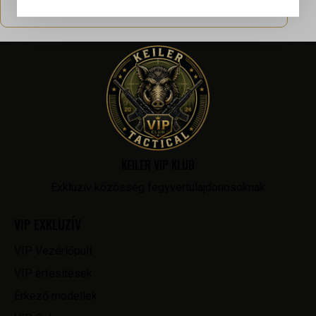
KEILER VIP KLUB
Exkluzív közösség fegyvertulajdonosoknak
VIP EXKLUZÍV
VIP Vezérlőpult
VIP értesítések
Érkező modellek