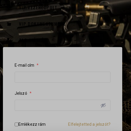
VIP VEZÉRLŐPULT
VIP DOKUMENTUMTÁR
TAG AJÁNLÁS
E-mail cím
*
Jelszó
*
Elfelejtetted a jelszót?
Emlékezz rám