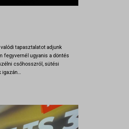
valódi tapasztalatot adjunk
m fegyvernél ugyanis a döntés
szélni csőhosszról, sütési
ok igazán…