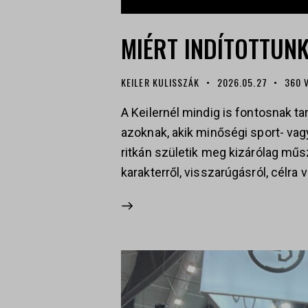
MIÉRT INDÍTOTTUN
KEILER KULISSZÁK
2026.05.27
360
A Keilernél mindig is fontosnak t
azoknak, akik minőségi sport- va
ritkán születik meg kizárólag műs
karakterről, visszarúgásról, célra