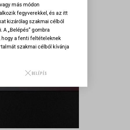
, vagy más módon
lkozik fegyverekkel, és az itt
kat kizárólag szakmai célból
i. A „Belépés” gombra
i, hogy a fenti feltételeknek
artalmát szakmai célból kívánja
BELÉPÉS