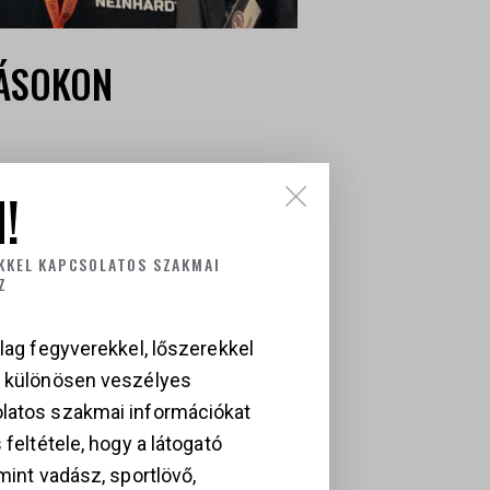
TÁSOKON
egyveripari rendezvényen: az
!
oor expón, mindkettőnek a
ét esemény egymást kiegészítve
KKEL KAPCSOLATOS SZAKMAI
Z
lag fegyverekkel, lőszerekkel
a különösen veszélyes
latos szakmai információkat
 feltétele, hogy a látogató
mint vadász, sportlövő,