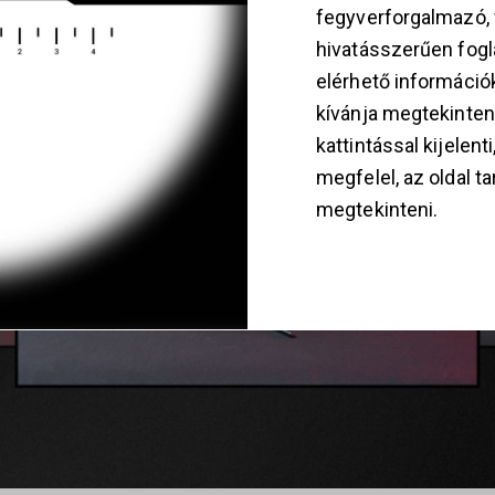
fegyverforgalmazó
hivatásszerűen fogla
elérhető információ
kívánja megtekinten
kattintással kijelent
megfelel, az oldal t
megtekinteni.