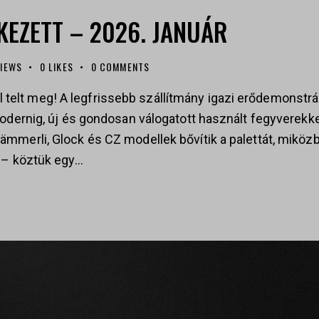
KEZETT – 2026. JANUÁR
VIEWS
0
LIKES
0
COMMENTS
tel telt meg! A legfrissebb szállítmány igazi erődemonstrá
odernig, új és gondosan válogatott használt fegyverekkel
mmerli, Glock és CZ modellek bővítik a palettát, miközb
 – köztük egy…