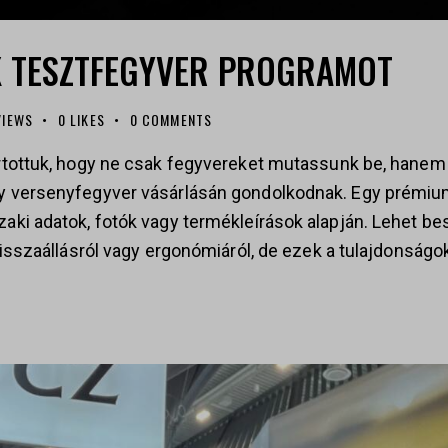
K TESZTFEGYVER PROGRAMOT
VIEWS
0
LIKES
0
COMMENTS
artottuk, hogy ne csak fegyvereket mutassunk be, hanem 
gy versenyfegyver vásárlásán gondolkodnak. Egy prémiu
zaki adatok, fotók vagy termékleírások alapján. Lehet be
 visszaállásról vagy ergonómiáról, de ezek a tulajdonság