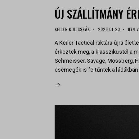
ÚJ SZÁLLÍTMÁNY ÉR
KEILER KULISSZÁK
2026.01.23
874
A Keiler Tactical raktára újra élet
érkeztek meg, a klasszikustól a m
Schmeisser, Savage, Mossberg, Hä
csemegék is feltűntek a ládákban