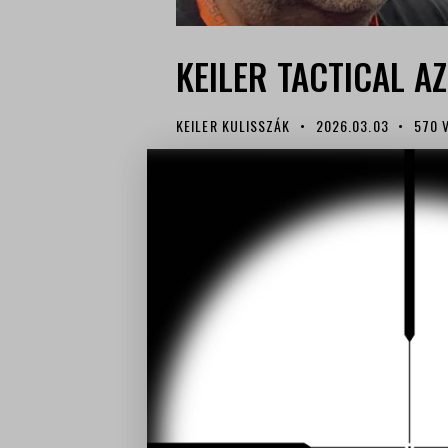
KEILER TACTICAL A
KEILER KULISSZÁK
2026.03.03
570
Az idei évben a Keiler Tactical s
Enforce Tac hadiipari szakkiállít
NürnbergMesse adott otthont. Üdv
mutatja be az iparág teljes spekt