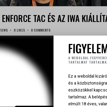
Z ENFORCE TAC ÉS AZ IWA KIÁLLÍ
VIEWS
0
LIKES
0
COMMENTS
zakmai úton vett részt a két legmeghatározóbb európai f
FIGYELEM
áson és az IWA OutdoorClassics polgári fegyver- és outd
özlet Németországból a Keiler Tactical csapatától A k
A WEBOLDAL FEGYVERE
rumát: az Enforce Tac a…
TARTALMAT TARTALMA
Ez a weboldal kizáró
és a közbiztonságr
eszközökkel kapcso
tartalmaz. A belépés
elmúlt 18 éves, vala