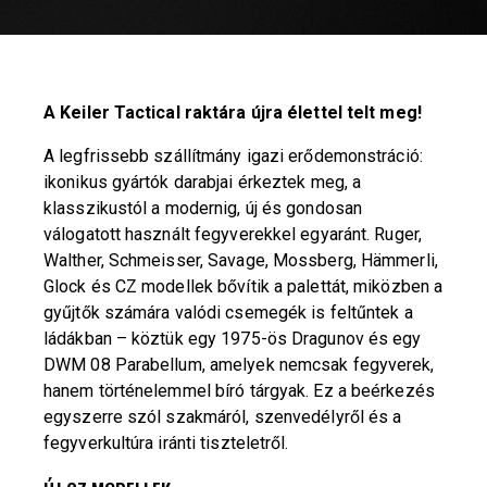
A Keiler Tactical raktára újra élettel telt meg!
A legfrissebb szállítmány igazi erődemonstráció:
ikonikus gyártók darabjai érkeztek meg, a
klasszikustól a modernig, új és gondosan
válogatott használt fegyverekkel egyaránt. Ruger,
Walther, Schmeisser, Savage, Mossberg, Hämmerli,
Glock és CZ modellek bővítik a palettát, miközben a
gyűjtők számára valódi csemegék is feltűntek a
ládákban – köztük egy 1975-ös Dragunov és egy
DWM 08 Parabellum, amelyek nemcsak fegyverek,
hanem történelemmel bíró tárgyak. Ez a beérkezés
egyszerre szól szakmáról, szenvedélyről és a
fegyverkultúra iránti tiszteletről.