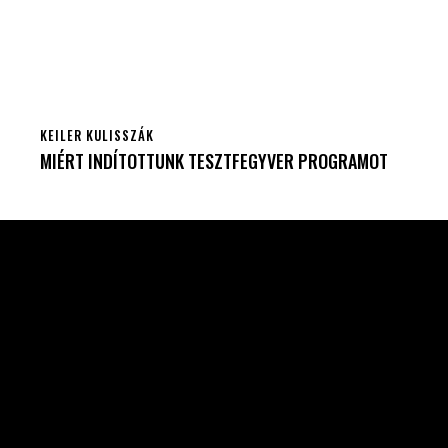
KEILER KULISSZÁK
MIÉRT INDÍTOTTUNK TESZTFEGYVER PROGRAMOT
Célba találunk együtt-fegyverek szenvedéllyel!