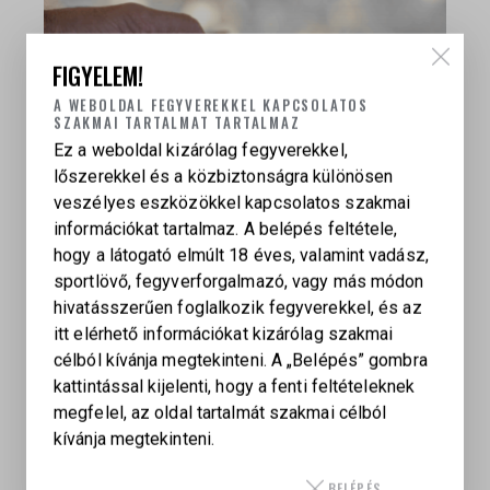
FIGYELEM!
A WEBOLDAL FEGYVEREKKEL KAPCSOLATOS
SZAKMAI TARTALMAT TARTALMAZ
Ez a weboldal kizárólag fegyverekkel,
lőszerekkel és a közbiztonságra különösen
veszélyes eszközökkel kapcsolatos szakmai
LŐSZERKALAUZ
információkat tartalmaz. A belépés feltétele,
hogy a látogató elmúlt 18 éves, valamint vadász,
LŐSZERLABOR
2025.11.25
251
VIEWS
0
LIKES
0
COMMENTS
sportlövő, fegyverforgalmazó, vagy más módon
hivatásszerűen foglalkozik fegyverekkel, és az
Jerry Miculek lőszerkalauza – Rimfire, Centerfire,
itt elérhető információkat kizárólag szakmai
FMJ, Hollow Point és minden, amit a modern
célból kívánja megtekinteni. A „Belépés” gombra
lövedékekről tudni kell Bevezetés – Miért fontos
kattintással kijelenti, hogy a fenti feltételeknek
megérteni a lőszereket? Rengetegféle lőszertípus
megfelel, az oldal tartalmát szakmai célból
létezik, és egy kezdő lövész számára könnyű
kívánja megtekinteni.
elveszni a ballisztikai részletek között. Mi a
különbség a ball és a hollow point lövedékek
BELÉPÉS