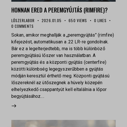
HONNAN ERED A PEREMGYÚJTÁS (RIMFIRE)?
LŐSZERLABOR
2026.01.05
650
VIEWS
0
LIKES
0
COMMENTS
Sokan, amikor meghallják a „peremgyújtás” (rimfire)
kifejezést, automatikusan a .22 LR-re gondolnak.
Bár ez a legelterjedtebb, ma is több különböző
peremgyújtású lőszer van használatban. A
peremgyújtás és a központi gyújtás (centerfire)
közötti különbség legegyszerűbben a gyújtás
módján keresztül érthető meg. Központi gyújtású
lőszereknél az ütőszegnek a hüvely közepén
elhelyezkedő csappantyút kell eltalálnia a lőpor
begyújtásához.…