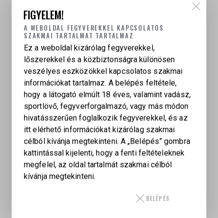
FIGYELEM!
A WEBOLDAL FEGYVEREKKEL KAPCSOLATOS
SZAKMAI TARTALMAT TARTALMAZ
Ez a weboldal kizárólag fegyverekkel,
lőszerekkel és a közbiztonságra különösen
veszélyes eszközökkel kapcsolatos szakmai
információkat tartalmaz. A belépés feltétele,
hogy a látogató elmúlt 18 éves, valamint vadász,
sportlövő, fegyverforgalmazó, vagy más módon
hivatásszerűen foglalkozik fegyverekkel, és az
itt elérhető információkat kizárólag szakmai
célból kívánja megtekinteni. A „Belépés” gombra
kattintással kijelenti, hogy a fenti feltételeknek
megfelel, az oldal tartalmát szakmai célból
kívánja megtekinteni.
BELÉPÉS
AIMPOINT MICRO H-2 RED DOT IRÁNYZÉKOK – 2
MOA /4 MOA – SZERELÉK NÉLKÜL /LRP / BLASER