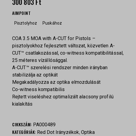
300 803
Ft
AIMPOINT
Pisztolyhoz
Puskához
COA 3.5 MOA with A-CUT for Pistols –
pisztolyokhoz fejlesztett változat, közvetlen A-
CUT™ csatlakozással, co-witness kompatibilitással,
25 méteres vízállósággal.
A-CUT™ szerelési rendszer minden irányban
stabilizálja az optikát
Megakadályozza az optika elmozdulását
Co-witness kompatibilis
Rejtett viseléshez optimalizált alacsony profilú
kialakítás
CIKKSZÁM:
PA000489
KATEGÓRIÁK:
,
Red Dot Irányzékok
Optika