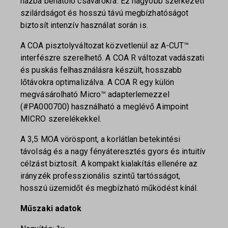
házba behatoló csavarokra. Ez nagyobb szerkezeti
szilárdságot és hosszú távú megbízhatóságot
biztosít intenzív használat során is.
A COA pisztolyváltozat közvetlenül az A-CUT™
interfészre szerelhető. A COA R változat vadászati
és puskás felhasználásra készült, hosszabb
lőtávokra optimalizálva. A COA R egy külön
megvásárolható Micro™ adapterlemezzel
(#PA000700) használható a meglévő Aimpoint
MICRO szerelékekkel.
A 3,5 MOA vöröspont, a korlátlan betekintési
távolság és a nagy fényáteresztés gyors és intuitív
célzást biztosít. A kompakt kialakítás ellenére az
irányzék professzionális szintű tartósságot,
hosszú üzemidőt és megbízható működést kínál.
Műszaki adatok