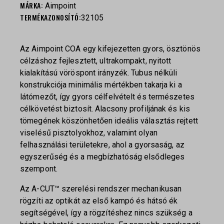
MÁRKA:
Aimpoint
TERMÉKAZONOSÍTÓ:
32105
Az Aimpoint COA egy kifejezetten gyors, ösztönös
célzáshoz fejlesztett, ultrakompakt, nyitott
kialakítású vöröspont irányzék. Tubus nélküli
konstrukciója minimális mértékben takarja ki a
látómezőt, így gyors célfelvételt és természetes
célkövetést biztosít. Alacsony profiljának és kis
tömegének köszönhetően ideális választás rejtett
viselésű pisztolyokhoz, valamint olyan
felhasználási területekre, ahol a gyorsaság, az
egyszerűség és a megbízhatóság elsődleges
szempont.
Az A-CUT™ szerelési rendszer mechanikusan
rögzíti az optikát az első kampó és hátsó ék
segítségével, így a rögzítéshez nincs szükség a