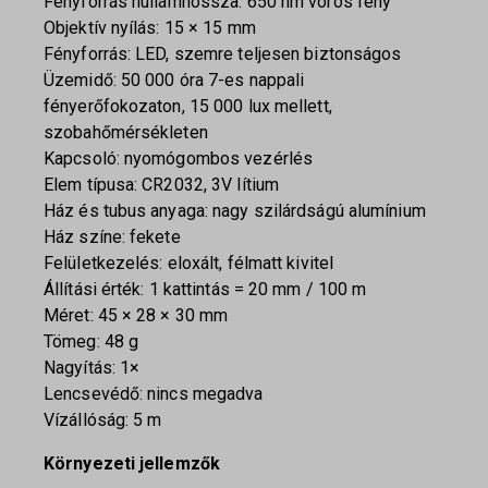
Fényforrás hullámhossza: 650 nm vörös fény
Objektív nyílás: 15 × 15 mm
Fényforrás: LED, szemre teljesen biztonságos
Üzemidő: 50 000 óra 7-es nappali
fényerőfokozaton, 15 000 lux mellett,
szobahőmérsékleten
Kapcsoló: nyomógombos vezérlés
Elem típusa: CR2032, 3V lítium
Ház és tubus anyaga: nagy szilárdságú alumínium
Ház színe: fekete
Felületkezelés: eloxált, félmatt kivitel
Állítási érték: 1 kattintás = 20 mm / 100 m
Méret: 45 × 28 × 30 mm
Tömeg: 48 g
Nagyítás: 1×
Lencsevédő: nincs megadva
Vízállóság: 5 m
Környezeti jellemzők