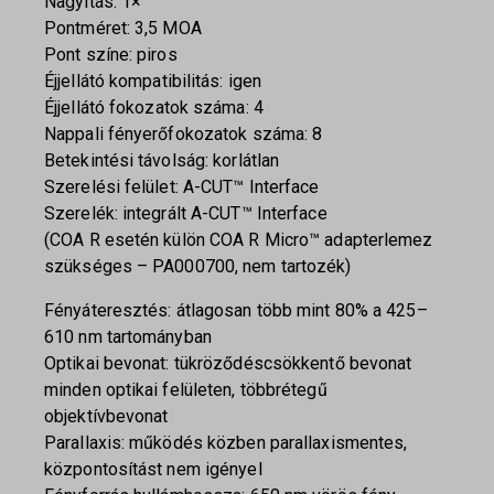
Nagyítás: 1×
Pontméret: 3,5 MOA
Pont színe: piros
Éjjellátó kompatibilitás: igen
Éjjellátó fokozatok száma: 4
Nappali fényerőfokozatok száma: 8
Betekintési távolság: korlátlan
Szerelési felület: A-CUT™ Interface
Szerelék: integrált A-CUT™ Interface
(COA R esetén külön COA R Micro™ adapterlemez
szükséges – PA000700, nem tartozék)
Fényáteresztés: átlagosan több mint 80% a 425–
610 nm tartományban
Optikai bevonat: tükröződéscsökkentő bevonat
minden optikai felületen, többrétegű
objektívbevonat
Parallaxis: működés közben parallaxismentes,
központosítást nem igényel