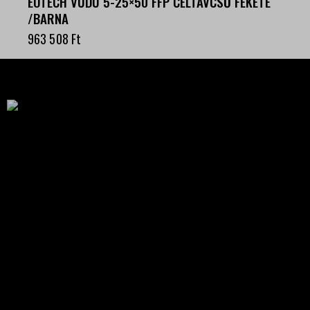
EOTECH VUDU 5-25×50 FFP CÉLTÁVCSŐ FEKETE
/BARNA
963 508
Ft
Célba találunk együtt-fegyverek szenvedéllyel!
SZAKÜZLET
HU—9024 Győr
Déry Tibor u.13.
info@keilertactical.hu
+36 30 799 73 39