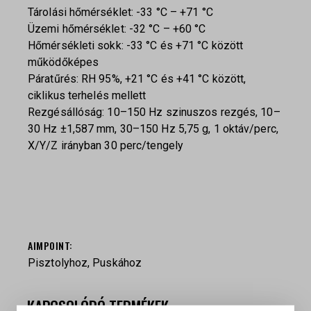
Tárolási hőmérséklet: -33 °C – +71 °C
Üzemi hőmérséklet: -32 °C – +60 °C
Hőmérsékleti sokk: -33 °C és +71 °C között
működőképes
Páratűrés: RH 95%, +21 °C és +41 °C között,
ciklikus terhelés mellett
Rezgésállóság: 10–150 Hz szinuszos rezgés, 10–
30 Hz ±1,587 mm, 30–150 Hz 5,75 g, 1 oktáv/perc,
X/Y/Z irányban 30 perc/tengely
AIMPOINT
Pisztolyhoz, Puskához
KAPCSOLÓDÓ TERMÉKEK