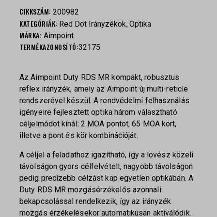
CIKKSZÁM:
200982
KATEGÓRIÁK:
,
Red Dot Irányzékok
Optika
MÁRKA:
Aimpoint
TERMÉKAZONOSÍTÓ:
32175
Az Aimpoint Duty RDS MR kompakt, robusztus
reflex irányzék, amely az Aimpoint új multi-reticle
rendszerével készül. A rendvédelmi felhasználás
igényeire fejlesztett optika három választható
céljelmódot kínál: 2 MOA pontot, 65 MOA kört,
illetve a pont és kör kombinációját.
A céljel a feladathoz igazítható, így a lövész közeli
távolságon gyors célfelvételt, nagyobb távolságon
pedig precízebb célzást kap egyetlen optikában. A
Duty RDS MR mozgásérzékelős azonnali
bekapcsolással rendelkezik, így az irányzék
mozgás érzékelésekor automatikusan aktiválódik.