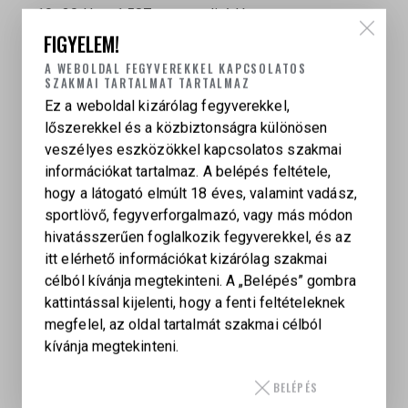
10–30 Hz: ±1,587 mm amplitúdó
30–150 Hz: 5,75 g
FIGYELEM!
Vizsgálat: 1 oktáv/perc, X/Y/Z tengelyenként 30
A WEBOLDAL FEGYVEREKKEL KAPCSOLATOS
perc
SZAKMAI TARTALMAT TARTALMAZ
Ez a weboldal kizárólag fegyverekkel,
lőszerekkel és a közbiztonságra különösen
veszélyes eszközökkel kapcsolatos szakmai
információkat tartalmaz. A belépés feltétele,
hogy a látogató elmúlt 18 éves, valamint vadász,
AIMPOINT
sportlövő, fegyverforgalmazó, vagy más módon
30 mm TNP szerelékkel, 39 mm TNP szerelékkel
hivatásszerűen foglalkozik fegyverekkel, és az
itt elérhető információkat kizárólag szakmai
célból kívánja megtekinteni. A „Belépés” gombra
KAPCSOLÓDÓ TERMÉKEK
kattintással kijelenti, hogy a fenti feltételeknek
megfelel, az oldal tartalmát szakmai célból
kívánja megtekinteni.
AIMPOINT MICRO T-2 RED DOT IRÁNYZÉKOK –
AR15 /30MM /33MM /LRP /SZERELÉK NÉLKÜL
BELÉPÉS