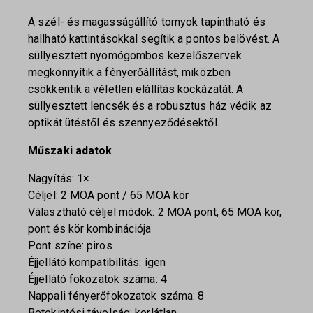
A szél- és magasságállító tornyok tapintható és
hallható kattintásokkal segítik a pontos belövést. A
süllyesztett nyomógombos kezelőszervek
megkönnyítik a fényerőállítást, miközben
csökkentik a véletlen elállítás kockázatát. A
süllyesztett lencsék és a robusztus ház védik az
optikát ütéstől és szennyeződésektől.
Műszaki adatok
Nagyítás: 1×
Céljel: 2 MOA pont / 65 MOA kör
Választható céljel módok: 2 MOA pont, 65 MOA kör,
pont és kör kombinációja
Pont színe: piros
Éjjellátó kompatibilitás: igen
Éjjellátó fokozatok száma: 4
Nappali fényerőfokozatok száma: 8
Betekintési távolság: korlátlan