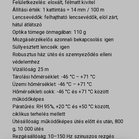
Felületkezelés: eloxált, félmatt kivitel
Állítási érték: 1 kattintás = 14 mm / 100 m
Lencsevédők: felhajtható lencsevédők, elöl zárt,
hátul átlátszó
Optika tömege önmagában: 110 g
Mozgásérzékelős azonnali bekapcsolás: igen
Süllyesztett lencsék: igen
Robusztus ház: ütés és szennyeződés elleni
védelemhez
Vízállóság: 25 m
Tárolási hőmérséklet: -46 °C – +71 °C
Üzemi hőmérséklet: -46 °C – +71 °C
Hőmérsékleti sokk: -46 °C és +71 °C között
működőképes
Páratűrés: RH 95%, +20 °C és +50 °C között,
ciklikus terhelés mellett
Ütésállóság: működőképes ütés előtt és után, 800
g, 10 000 ütés
Rezgésállóság: 10–150 Hz szinuszos rezgés