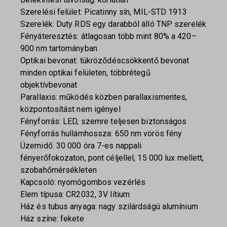
Szerelési felület: Picatinny sín, MIL-STD 1913
Szerelék: Duty RDS egy darabból álló TNP szerelék
Fényáteresztés: átlagosan több mint 80% a 420–
900 nm tartományban
Optikai bevonat: tükröződéscsökkentő bevonat
minden optikai felületen, többrétegű
objektívbevonat
Parallaxis: működés közben parallaxismentes,
központosítást nem igényel
Fényforrás: LED, szemre teljesen biztonságos
Fényforrás hullámhossza: 650 nm vörös fény
Üzemidő: 30 000 óra 7-es nappali
fényerőfokozaton, pont céljellel, 15 000 lux mellett,
szobahőmérsékleten
Kapcsoló: nyomógombos vezérlés
Elem típusa: CR2032, 3V lítium
Ház és tubus anyaga: nagy szilárdságú alumínium
Ház színe: fekete