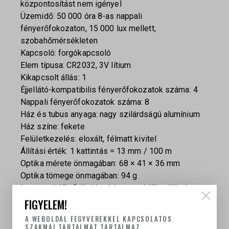
központosítást nem igényel
Üzemidő: 50 000 óra 8-as nappali
fényerőfokozaton, 15 000 lux mellett,
szobahőmérsékleten
Kapcsoló: forgókapcsoló
Elem típusa: CR2032, 3V lítium
Kikapcsolt állás: 1
Éjjellátó-kompatibilis fényerőfokozatok száma: 4
Nappali fényerőfokozatok száma: 8
Ház és tubus anyaga: nagy szilárdságú alumínium
Ház színe: fekete
Felületkezelés: eloxált, félmatt kivitel
Állítási érték: 1 kattintás = 13 mm / 100 m
Optika mérete önmagában: 68 × 41 × 36 mm
Optika tömege önmagában: 94 g
Lencsevédők: felhajtható lencsevédők, elöl zárt,
hátul átlátszó
FIGYELEM!
Vízállóság: 25 m
A WEBOLDAL FEGYVEREKKEL KAPCSOLATOS
Tárolási hőmérséklet: -51 °C – +71 °C
SZAKMAI TARTALMAT TARTALMAZ