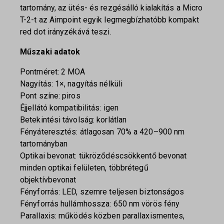
tartomány, az ütés- és rezgésálló kialakítás a Micro
T-2-t az Aimpoint egyik legmegbízhatóbb kompakt
red dot irányzékává teszi.
Műszaki adatok
Pontméret: 2 MOA
Nagyítás: 1×, nagyítás nélküli
Pont színe: piros
Éjjellátó kompatibilitás: igen
Betekintési távolság: korlátlan
Fényáteresztés: átlagosan 70% a 420–900 nm
tartományban
Optikai bevonat: tükröződéscsökkentő bevonat
minden optikai felületen, többrétegű
objektívbevonat
Fényforrás: LED, szemre teljesen biztonságos
Fényforrás hullámhossza: 650 nm vörös fény
Parallaxis: működés közben parallaxismentes,