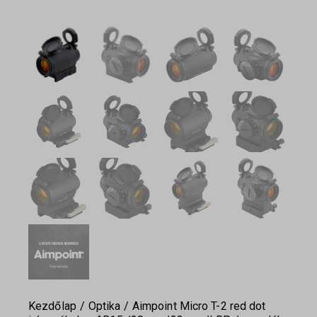
Kezdőlap
Optika
Aimpoint Micro T-2 red dot