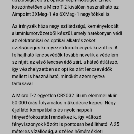
köszönhetően a Micro T-2 kiválóan használható az
Aimpoint 3XMag-1 és 6XMag-1 nagyítókkal is.
Az irányzék háza nagy szilárdságú, keményeloxált
alumíniumötvözetből készül, amely hatékonyan védi
az elektronikai és optikai alkatrészeket
szélsőséges környezeti körülmények között is. A
felhajtható lencsevédők tovább növelik a védelem
szintjét: az első lencsevédő zárt, a hátsó átlátszó,
így vészhelyzetben az optika zárt lencsevédők
mellett is használható, mindkét szem nyitva
tartásával.
A Micro T-2 egyetlen CR2032 lítium elemmel akár
50 000 órás folyamatos működésre képes. Négy
éjjellátó-kompatibilis és nyolc nappali
fényerőfokozattal rendelkezik, így változó
fényviszonyok között is pontosan beállítható. A 25
méteres vízállóság, a széles hőmérsékleti