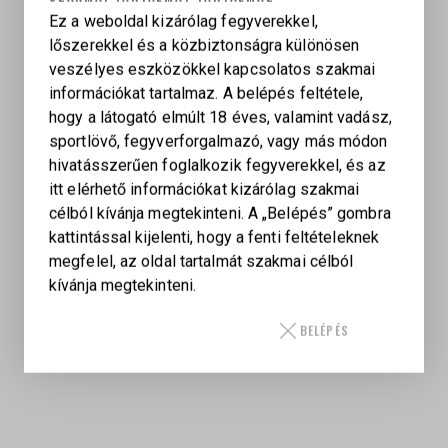
Üzemi hőmérséklet: -45 °C – +71 °C
Ez a weboldal kizárólag fegyverekkel,
Hőmérsékleti sokk: -45 °C és +71 °C között
lőszerekkel és a közbiztonságra különösen
működőképes
veszélyes eszközökkel kapcsolatos szakmai
Páratűrés: RH 95%, +20 °C és +50 °C között,
információkat tartalmaz. A belépés feltétele,
ciklikus terhelés mellett
hogy a látogató elmúlt 18 éves, valamint vadász,
Ütésállóság X tengely: 500 g, 0,7–1,1 ms, 3 ütés
sportlövő, fegyverforgalmazó, vagy más módon
Ütésállóság Y tengely: 40 g ±4 g, 11 ±1 ms,
hivatásszerűen foglalkozik fegyverekkel, és az
irányonként 2 ütés
itt elérhető információkat kizárólag szakmai
Ütésállóság Z tengely: 40 g ±4 g, 11 ±1 ms,
célból kívánja megtekinteni. A „Belépés” gombra
irányonként 2 ütés
kattintással kijelenti, hogy a fenti feltételeknek
Rezgésállóság: 10–150 Hz szinuszos rezgés
megfelel, az oldal tartalmát szakmai célból
10–30 Hz: ±1,587 mm amplitúdó
kívánja megtekinteni.
30–150 Hz: 5,75 g
Vizsgálat: 1 oktáv/perc, X/Y/Z tengelyenként 30
BELÉPÉS
perc