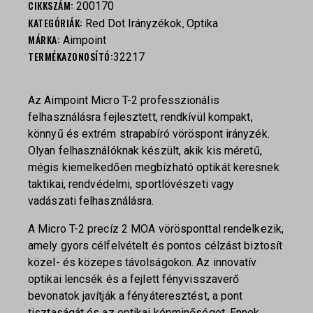
CIKKSZÁM:
200170
KATEGÓRIÁK:
,
Red Dot Irányzékok
Optika
MÁRKA:
Aimpoint
TERMÉKAZONOSÍTÓ:
32217
Az Aimpoint Micro T-2 professzionális
felhasználásra fejlesztett, rendkívül kompakt,
könnyű és extrém strapabíró vöröspont irányzék.
Olyan felhasználóknak készült, akik kis méretű,
mégis kiemelkedően megbízható optikát keresnek
taktikai, rendvédelmi, sportlövészeti vagy
vadászati felhasználásra.
A Micro T-2 precíz 2 MOA vörösponttal rendelkezik,
amely gyors célfelvételt és pontos célzást biztosít
közel- és közepes távolságokon. Az innovatív
optikai lencsék és a fejlett fényvisszaverő
bevonatok javítják a fényáteresztést, a pont
tisztaságát és az optikai képminőséget. Ennek