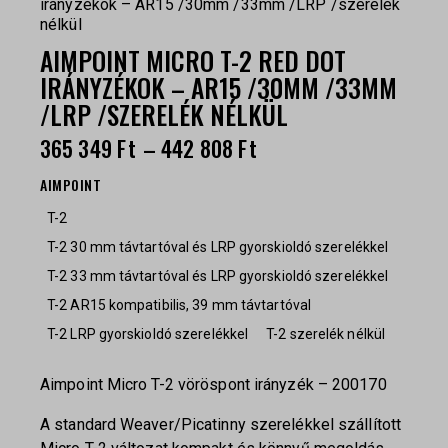
irányzékok – AR15 /30mm /33mm /LRP /szerelék
nélkül
AIMPOINT MICRO T-2 RED DOT
IRÁNYZÉKOK – AR15 /30MM /33MM
/LRP /SZERELÉK NÉLKÜL
365 349
Ft
–
442 808
Ft
AIMPOINT
T-2
T-2 30 mm távtartóval és LRP gyorskioldó szerelékkel
T-2 33 mm távtartóval és LRP gyorskioldó szerelékkel
T-2 AR15 kompatibilis, 39 mm távtartóval
T-2 LRP gyorskioldó szerelékkel
T-2 szerelék nélkül
Aimpoint Micro T-2 vöröspont irányzék – 200170
A standard Weaver/Picatinny szerelékkel szállított