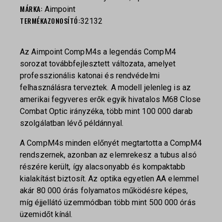
MÁRKA:
Aimpoint
TERMÉKAZONOSÍTÓ:
32132
Az Aimpoint CompM4s a legendás CompM4
sorozat továbbfejlesztett változata, amelyet
professzionális katonai és rendvédelmi
felhasználásra terveztek. A modell jelenleg is az
amerikai fegyveres erők egyik hivatalos M68 Close
Combat Optic irányzéka, több mint 100 000 darab
szolgálatban lévő példánnyal.
A CompM4s minden előnyét megtartotta a CompM4
rendszernek, azonban az elemrekesz a tubus alsó
részére került, így alacsonyabb és kompaktabb
kialakítást biztosít. Az optika egyetlen AA elemmel
akár 80 000 órás folyamatos működésre képes,
míg éjjellátó üzemmódban több mint 500 000 órás
üzemidőt kínál.