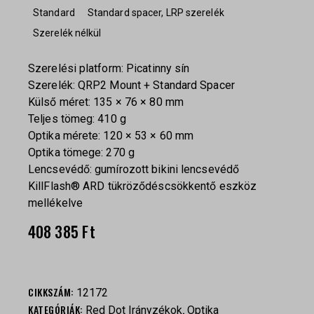
Standard
Standard spacer, LRP szerelék
Szerelék nélkül
Szerelési platform: Picatinny sín
Szerelék: QRP2 Mount + Standard Spacer
Külső méret: 135 × 76 × 80 mm
Teljes tömeg: 410 g
Optika mérete: 120 × 53 × 60 mm
Optika tömege: 270 g
Lencsevédő: gumírozott bikini lencsevédő
KillFlash® ARD tükröződéscsökkentő eszköz
mellékelve
408 385
Ft
CIKKSZÁM:
12172
KATEGÓRIÁK:
,
Red Dot Irányzékok
Optika