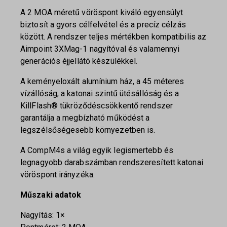
A 2 MOA méretű vöröspont kiváló egyensúlyt
biztosít a gyors célfelvétel és a precíz célzás
között. A rendszer teljes mértékben kompatibilis az
Aimpoint 3XMag-1 nagyítóval és valamennyi
generációs éjjellátó készülékkel.
A keményeloxált alumínium ház, a 45 méteres
vízállóság, a katonai szintű ütésállóság és a
KillFlash® tükröződéscsökkentő rendszer
garantálja a megbízható működést a
legszélsőségesebb környezetben is.
A CompM4s a világ egyik legismertebb és
legnagyobb darabszámban rendszeresített katonai
vöröspont irányzéka.
Műszaki adatok
Nagyítás: 1×