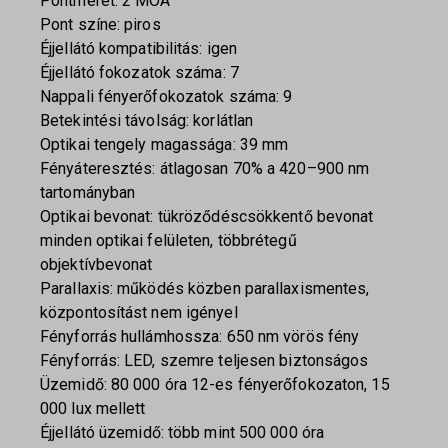
Pontméret: 2 MOA
Pont színe: piros
Éjjellátó kompatibilitás: igen
Éjjellátó fokozatok száma: 7
Nappali fényerőfokozatok száma: 9
Betekintési távolság: korlátlan
Optikai tengely magassága: 39 mm
Fényáteresztés: átlagosan 70% a 420–900 nm
tartományban
Optikai bevonat: tükröződéscsökkentő bevonat
minden optikai felületen, többrétegű
objektívbevonat
Parallaxis: működés közben parallaxismentes,
központosítást nem igényel
Fényforrás hullámhossza: 650 nm vörös fény
Fényforrás: LED, szemre teljesen biztonságos
Üzemidő: 80 000 óra 12-es fényerőfokozaton, 15
000 lux mellett
Éjjellátó üzemidő: több mint 500 000 óra