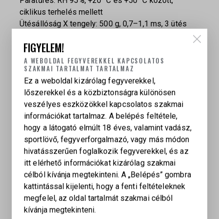
Páratűrés: RH 95%, +20 °C és +50 °C között,
ciklikus terhelés mellett
Ütésállóság X tengely: 500 g, 0,7–1,1 ms, 3 ütés
Ütésállóság Y tengely: 40 g ±4 g, 11 ±1 ms,
FIGYELEM!
irányonként 2 ütés
Ütésállóság Z tengely: 40 g ±4 g, 11 ±1 ms,
A WEBOLDAL FEGYVEREKKEL KAPCSOLATOS
SZAKMAI TARTALMAT TARTALMAZ
irányonként 2 ütés
Ez a weboldal kizárólag fegyverekkel,
Rezgésállóság: 10–150 Hz szinuszos rezgés
lőszerekkel és a közbiztonságra különösen
10–30 Hz: ±1,587 mm amplitúdó
veszélyes eszközökkel kapcsolatos szakmai
30–150 Hz: 5,75 g
információkat tartalmaz. A belépés feltétele,
Vizsgálat: 1 oktáv/perc, X/Y/Z tengelyenként 30
hogy a látogató elmúlt 18 éves, valamint vadász,
perc
sportlövő, fegyverforgalmazó, vagy más módon
hivatásszerűen foglalkozik fegyverekkel, és az
itt elérhető információkat kizárólag szakmai
célból kívánja megtekinteni. A „Belépés” gombra
kattintással kijelenti, hogy a fenti feltételeknek
megfelel, az oldal tartalmát szakmai célból
AIMPOINT
kívánja megtekinteni.
Standard, Standard spacer, LRP szerelék, Szerelék