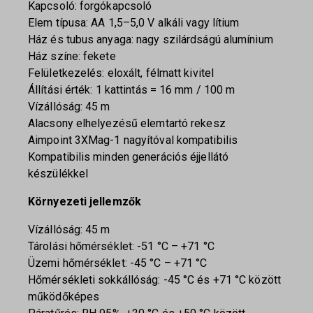
Kapcsoló: forgókapcsoló
Elem típusa: AA 1,5–5,0 V alkáli vagy lítium
Ház és tubus anyaga: nagy szilárdságú alumínium
Ház színe: fekete
Felületkezelés: eloxált, félmatt kivitel
Állítási érték: 1 kattintás = 16 mm / 100 m
Vízállóság: 45 m
Alacsony elhelyezésű elemtartó rekesz
Aimpoint 3XMag-1 nagyítóval kompatibilis
Kompatibilis minden generációs éjjellátó
készülékkel
Környezeti jellemzők
Vízállóság: 45 m
Tárolási hőmérséklet: -51 °C – +71 °C
Üzemi hőmérséklet: -45 °C – +71 °C
Hőmérsékleti sokkállóság: -45 °C és +71 °C között
működőképes