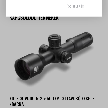
nélkül
BELÉPÉS
KAPCSOLÓDÓ TERMÉKEK
EOTECH VUDU 5-25×50 FFP CÉLTÁVCSŐ FEKETE
/BARNA