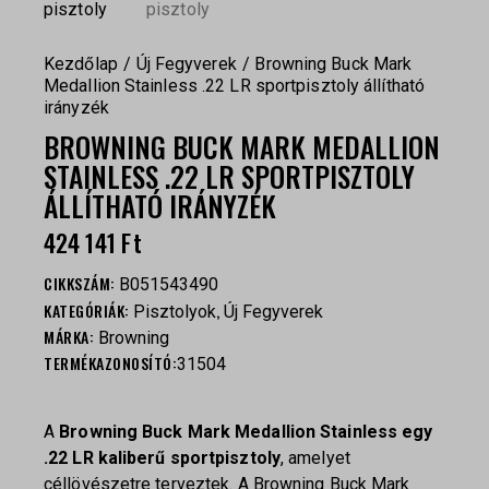
Kezdőlap
Új Fegyverek
Browning Buck Mark
Medallion Stainless .22 LR sportpisztoly állítható
irányzék
BROWNING BUCK MARK MEDALLION
STAINLESS .22 LR SPORTPISZTOLY
ÁLLÍTHATÓ IRÁNYZÉK
424 141
Ft
CIKKSZÁM:
B051543490
KATEGÓRIÁK:
,
Pisztolyok
Új Fegyverek
MÁRKA:
Browning
TERMÉKAZONOSÍTÓ:
31504
A
Browning Buck Mark Medallion Stainless egy
.22 LR kaliberű sportpisztoly
, amelyet
céllövészetre terveztek. A Browning Buck Mark