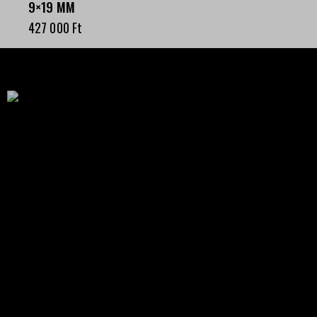
9×19 MM
427 000
Ft
Célba találunk együtt-fegyverek szenvedéllyel!
SZAKÜZLET
HU—9024 Győr
Déry Tibor u.13.
info@keilertactical.hu
+36 30 799 73 39