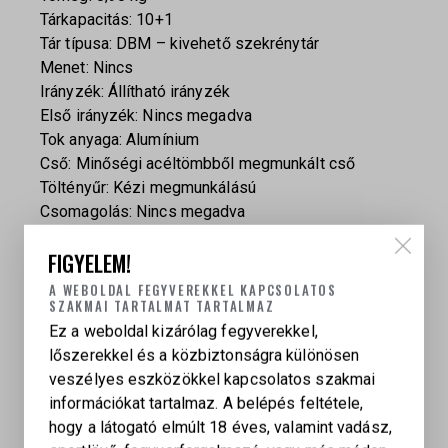
Tárkapacitás: 10+1
Tár típusa: DBM – kivehető szekrénytár
Menet: Nincs
Irányzék: Állítható irányzék
Első irányzék: Nincs megadva
Tok anyaga: Alumínium
Cső: Minőségi acéltömbből megmunkált cső
Töltényűr: Kézi megmunkálású
Csomagolás: Nincs megadva
Felhasználás: Céllövészet
FIGYELEM!
A WEBOLDAL FEGYVEREKKEL KAPCSOLATOS
SZAKMAI TARTALMAT TARTALMAZ
Ez a weboldal kizárólag fegyverekkel,
lőszerekkel és a közbiztonságra különösen
veszélyes eszközökkel kapcsolatos szakmai
információkat tartalmaz. A belépés feltétele,
KAPCSOLÓDÓ TERMÉKEK
hogy a látogató elmúlt 18 éves, valamint vadász,