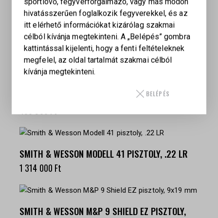
sportlövő, fegyverforgalmazó, vagy más módon
hivatásszerűen foglalkozik fegyverekkel, és az
LAUGO ARMS ALIEN CREATOR 9 X 19 SF SZÜRKE
itt elérhető információkat kizárólag szakmai
– FULL KIT
célból kívánja megtekinteni. A „Belépés” gombra
kattintással kijelenti, hogy a fenti feltételeknek
2 642 230
Ft
megfelel, az oldal tartalmát szakmai célból
kívánja megtekinteni.
SMITH & WESSON CSX, 9×19 MM
BELÉPÉS
499 500
Ft
SMITH & WESSON MODELL 41 PISZTOLY, .22 LR
1 314 000
Ft
SMITH & WESSON M&P 9 SHIELD EZ PISZTOLY,