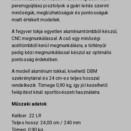
peremgyújtású pisztolyok a gyári leírás szerint
minőségük, megbízhatóságuk és pontosságuk
miatt értékelt modellek.
A fegyver tokja egyetlen alumíniumtömbből készül,
CNC megmunkálással. A cső egy minőségi
acéltömbből kerül megmunkálásra, a töltényűr
pedig kézi megmunkálással készül az optimális
pontosság érdekében.
A modell alumínium tokkal, kivehető DBM
szekrénytárral és 24 cm-es teljes hosszal
rendelkezik. Tömege 0,90 kg, így jól kezelhető
felépítést kínál sportlövészeti használatra.
Műszaki adatok
Kaliber: .22 LR
Teljes hossz: 24,00 cm / 240 mm
Tömeg: 0,90 kg