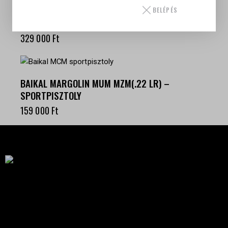
BELÉPÉS
SIG SAUER P320
329 000
Ft
BAIKAL MARGOLIN MUM MZM(.22 LR) –
SPORTPISZTOLY
159 000
Ft
Célba találunk együtt-fegyverek szenvedéllyel!