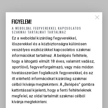
FIGYELEM!
A WEBOLDAL FEGYVEREKKEL KAPCSOLATOS
SZAKMAI TARTALMAT TARTALMAZ
KAPCSOLÓDÓ TERMÉKEK
Ez a weboldal kizárólag fegyverekkel,
lőszerekkel és a közbiztonságra különösen
veszélyes eszközökkel kapcsolatos szakmai
WALTHER GSP
információkat tartalmaz. A belépés feltétele,
hogy a látogató elmúlt 18 éves, valamint vadász,
349 000
Ft
sportlövő, fegyverforgalmazó, vagy más módon
hivatásszerűen foglalkozik fegyverekkel, és az
itt elérhető információkat kizárólag szakmai
DRAGUNOV SVD – 1975-ÖS GYÁRTÁS,
célból kívánja megtekinteni. A „Belépés” gombra
SZÁMAZONOS, KIVÉTELES GYŰJTŐI ÁLLAPOT
kattintással kijelenti, hogy a fenti feltételeknek
megfelel, az oldal tartalmát szakmai célból
3 000 000
Ft
kívánja megtekinteni.