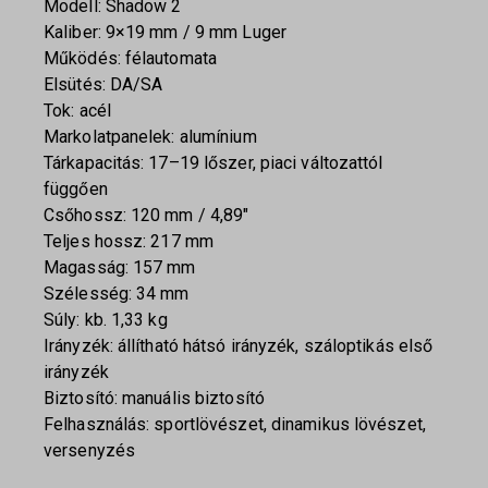
Modell: Shadow 2
Kaliber: 9×19 mm / 9 mm Luger
Működés: félautomata
Elsütés: DA/SA
Tok: acél
Markolatpanelek: alumínium
Tárkapacitás: 17–19 lőszer, piaci változattól
függően
Csőhossz: 120 mm / 4,89″
Teljes hossz: 217 mm
Magasság: 157 mm
Szélesség: 34 mm
Súly: kb. 1,33 kg
Irányzék: állítható hátsó irányzék, száloptikás első
irányzék
Biztosító: manuális biztosító
Felhasználás: sportlövészet, dinamikus lövészet,
versenyzés