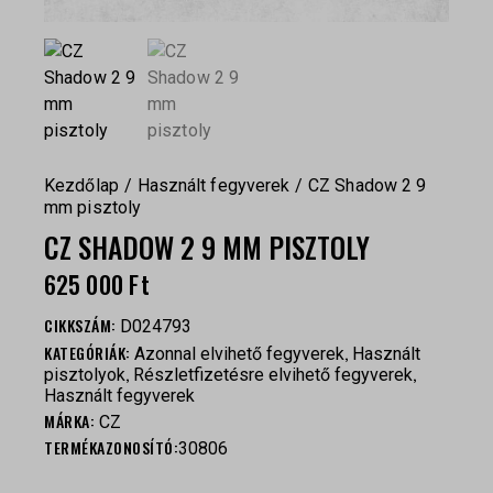
Kezdőlap
Használt fegyverek
CZ Shadow 2 9
mm pisztoly
CZ SHADOW 2 9 MM PISZTOLY
625 000
Ft
CIKKSZÁM:
D024793
KATEGÓRIÁK:
,
Azonnal elvihető fegyverek
Használt
,
,
pisztolyok
Részletfizetésre elvihető fegyverek
Használt fegyverek
MÁRKA:
CZ
TERMÉKAZONOSÍTÓ:
30806