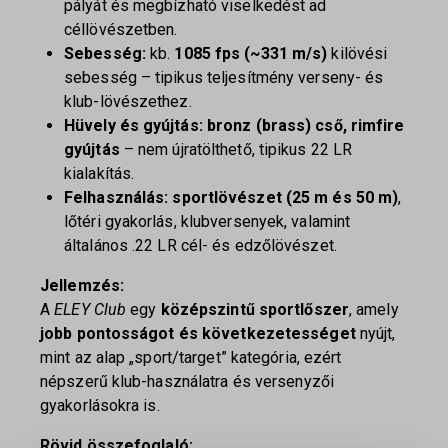
pályát és megbízható viselkedést ad
céllövészetben.
Sebesség:
kb.
1085 fps (~331 m/s)
kilövési
sebesség – tipikus teljesítmény verseny- és
klub-lövészethez.
Hüvely és gyújtás:
bronz (brass) cső, rimfire
gyújtás
– nem újratölthető, tipikus 22 LR
kialakítás.
Felhasználás:
sportlövészet (25 m és 50 m)
,
lőtéri gyakorlás, klubversenyek, valamint
általános .22 LR cél- és edzőlövészet.
Jellemzés:
A
ELEY Club
egy
középszintű sportlőszer
, amely
jobb pontosságot és következetességet
nyújt,
mint az alap „sport/target” kategória, ezért
népszerű klub-használatra és versenyzői
gyakorlásokra is.
Rövid összefoglaló: