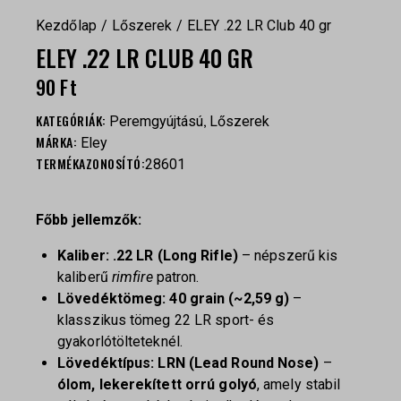
Kezdőlap
Lőszerek
ELEY .22 LR Club 40 gr
ELEY .22 LR CLUB 40 GR
90
Ft
KATEGÓRIÁK:
,
Peremgyújtású
Lőszerek
MÁRKA:
Eley
TERMÉKAZONOSÍTÓ:
28601
Főbb jellemzők:
Kaliber:
.22 LR (Long Rifle)
– népszerű kis
kaliberű
rimfire
patron.
Lövedéktömeg:
40 grain (~2,59 g)
–
klasszikus tömeg 22 LR sport- és
gyakorlótölteteknél.
Lövedéktípus:
LRN (Lead Round Nose)
–
ólom, lekerekített orrú golyó
, amely stabil