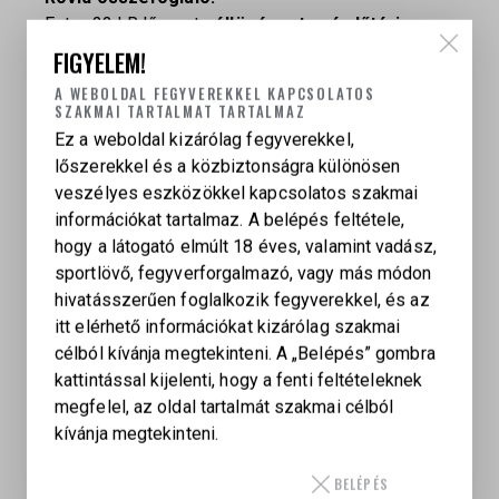
Ezt a .22 LR lőszert
céllövészetre és lőtéri
edzésre
ajánlják, különösen ott, ahol fontos a
FIGYELEM!
következetes teljesítmény és stabil pálya 25–50
A WEBOLDAL FEGYVEREKKEL KAPCSOLATOS
m-es távolságokon.
SZAKMAI TARTALMAT TARTALMAZ
Ez a weboldal kizárólag fegyverekkel,
lőszerekkel és a közbiztonságra különösen
veszélyes eszközökkel kapcsolatos szakmai
információkat tartalmaz. A belépés feltétele,
hogy a látogató elmúlt 18 éves, valamint vadász,
sportlövő, fegyverforgalmazó, vagy más módon
KAPCSOLÓDÓ TERMÉKEK
hivatásszerűen foglalkozik fegyverekkel, és az
itt elérhető információkat kizárólag szakmai
célból kívánja megtekinteni. A „Belépés” gombra
kattintással kijelenti, hogy a fenti feltételeknek
megfelel, az oldal tartalmát szakmai célból
MAGTECH .38 SPECIAL 148 GR WADCUTTER
kívánja megtekinteni.
193
Ft
BELÉPÉS