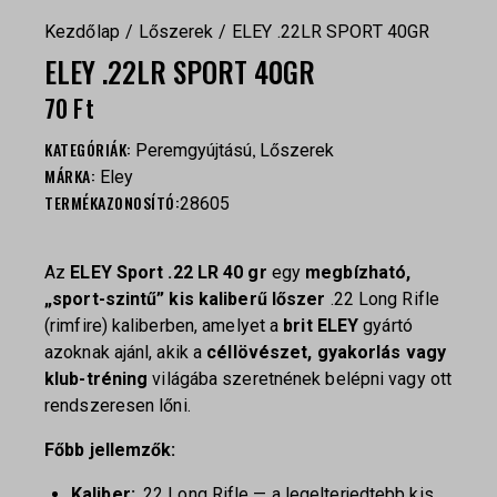
Kezdőlap
Lőszerek
ELEY .22LR SPORT 40GR
ELEY .22LR SPORT 40GR
70
Ft
KATEGÓRIÁK:
,
Peremgyújtású
Lőszerek
MÁRKA:
Eley
TERMÉKAZONOSÍTÓ:
28605
Az
ELEY Sport .22 LR 40 gr
egy
megbízható,
„sport-szintű” kis kaliberű lőszer
.22 Long Rifle
(rimfire) kaliberben, amelyet a
brit ELEY
gyártó
azoknak ajánl, akik a
céllövészet, gyakorlás vagy
klub-tréning
világába szeretnének belépni vagy ott
rendszeresen lőni.
Főbb jellemzők:
Kaliber:
.22 Long Rifle — a legelterjedtebb kis