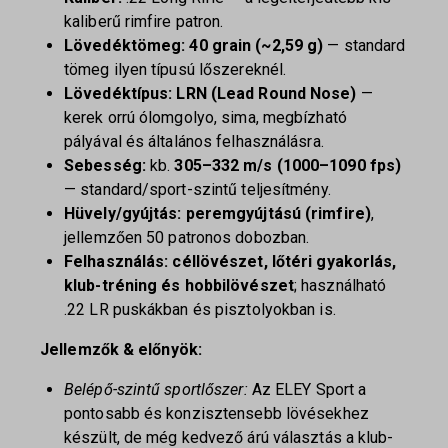
kaliberű rimfire patron.
Lövedéktömeg:
40 grain (~2,59 g)
— standard
tömeg ilyen típusú lőszereknél.
Lövedéktípus:
LRN (Lead Round Nose)
—
kerek orrú ólomgolyo, sima, megbízható
pályával és általános felhasználásra.
Sebesség:
kb.
305–332 m/s (1000–1090 fps)
— standard/sport-szintű teljesítmény.
Hüvely/gyújtás:
peremgyújtású (rimfire)
,
jellemzően 50 patronos dobozban.
Felhasználás:
céllövészet, lőtéri gyakorlás,
klub-tréning és hobbilövészet
; használható
.22 LR puskákban és pisztolyokban is.
Jellemzők & előnyök:
Belépő-szintű sportlőszer:
Az ELEY Sport a
pontosabb és konzisztensebb lövésekhez
készült, de még kedvező árú választás a klub-