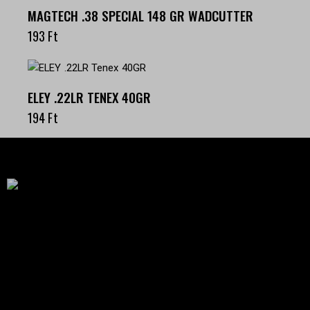
MAGTECH .38 SPECIAL 148 GR WADCUTTER
193
Ft
ELEY .22LR TENEX 40GR
194
Ft
Célba találunk együtt-fegyverek szenvedéllyel!
SZAKÜZLET
HU—9024 Győr