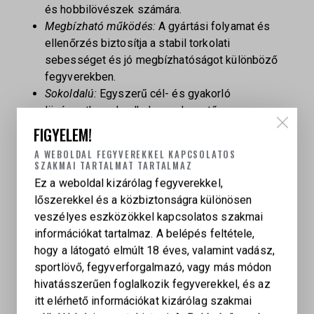
és hobbilövészek számára.
Megbízható működés:
A gyártási folyamat és
ellenőrzés biztosítja a stabil torkolati
sebességet és jó megbízhatóságot különböző
fegyverekben.
Sokoldalú:
Egyszerű cél- és gyakorló
lövészethez, de alkalmas alapvető
versenyfeladatokhoz is akár puskával, akár
FIGYELEM!
pisztollyal.
A WEBOLDAL FEGYVEREKKEL KAPCSOLATOS
SZAKMAI TARTALMAT TARTALMAZ
Rövid összefoglaló:
Ez a weboldal kizárólag fegyverekkel,
Az
ELEY .22 LR Sport 40 gr
egy
általános sport-
lőszerekkel és a közbiztonságra különösen
és tréninglőszer
, ami jó választás mindenkinek,
veszélyes eszközökkel kapcsolatos szakmai
aki megbízható, következetes teljesítményt keres
információkat tartalmaz. A belépés feltétele,
hobbi- vagy klublövészethez anélkül, hogy prémium
hogy a látogató elmúlt 18 éves, valamint vadász,
match-szintű árba kerülne.
sportlövő, fegyverforgalmazó, vagy más módon
hivatásszerűen foglalkozik fegyverekkel, és az
itt elérhető információkat kizárólag szakmai