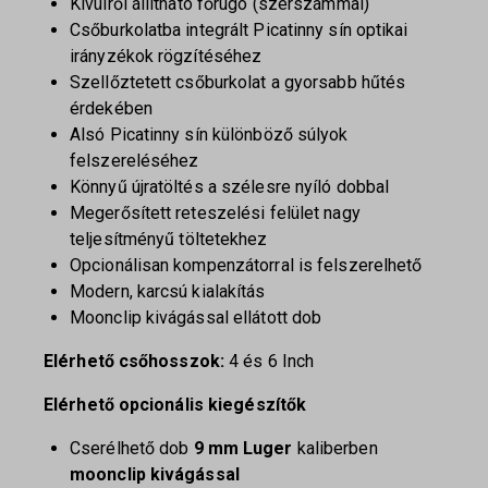
Kívülről állítható főrugó (szerszámmal)
Csőburkolatba integrált Picatinny sín optikai
irányzékok rögzítéséhez
Szellőztetett csőburkolat a gyorsabb hűtés
érdekében
Alsó Picatinny sín különböző súlyok
felszereléséhez
Könnyű újratöltés a szélesre nyíló dobbal
Megerősített reteszelési felület nagy
teljesítményű töltetekhez
Opcionálisan kompenzátorral is felszerelhető
Modern, karcsú kialakítás
Moonclip kivágással ellátott dob
Elérhető csőhosszok:
4 és 6 Inch
Elérhető opcionális kiegészítők
Cserélhető dob
9 mm Luger
kaliberben
moonclip kivágással