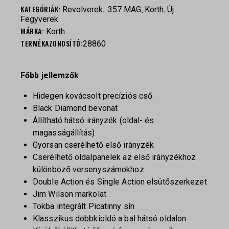
KATEGÓRIÁK:
,
,
,
Revolverek
.357 MAG
Korth
Új
Fegyverek
MÁRKA:
Korth
TERMÉKAZONOSÍTÓ:
28860
Főbb jellemzők
Hidegen kovácsolt precíziós cső
Black Diamond bevonat
Állítható hátsó irányzék (oldal- és
magasságállítás)
Gyorsan cserélhető első irányzék
Cserélhető oldalpanelek az első irányzékhoz
különböző versenyszámokhoz
Double Action és Single Action elsütőszerkezet
Jim Wilson markolat
Tokba integrált Picatinny sín
Klasszikus dobbkioldó a bal hátsó oldalon