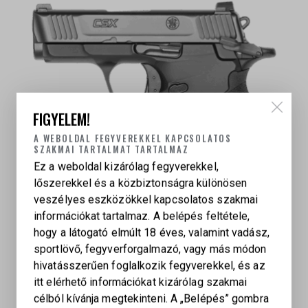
FIGYELEM!
A WEBOLDAL FEGYVEREKKEL KAPCSOLATOS
SZAKMAI TARTALMAT TARTALMAZ
Ez a weboldal kizárólag fegyverekkel,
lőszerekkel és a közbiztonságra különösen
veszélyes eszközökkel kapcsolatos szakmai
információkat tartalmaz. A belépés feltétele,
hogy a látogató elmúlt 18 éves, valamint vadász,
SMITH & WESSON CSX, 9×19 MM
sportlövő, fegyverforgalmazó, vagy más módon
499 500
Ft
hivatásszerűen foglalkozik fegyverekkel, és az
itt elérhető információkat kizárólag szakmai
célból kívánja megtekinteni. A „Belépés” gombra