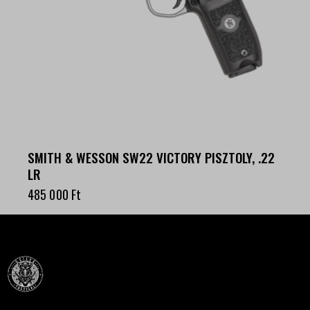
SMITH & WESSON SW22 VICTORY PISZTOLY, .22
LR
485 000
Ft
Célba találunk együtt-fegyverek szenvedéllyel!