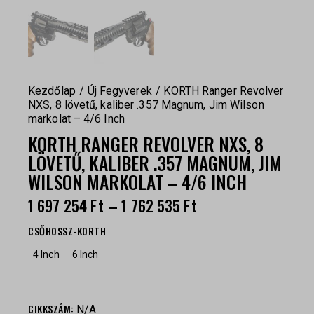
Kezdőlap
Új Fegyverek
KORTH Ranger Revolver
NXS, 8 lövetű, kaliber .357 Magnum, Jim Wilson
markolat – 4/6 Inch
KORTH RANGER REVOLVER NXS, 8
LÖVETŰ, KALIBER .357 MAGNUM, JIM
WILSON MARKOLAT – 4/6 INCH
1 697 254
Ft
–
1 762 535
Ft
CSŐHOSSZ-KORTH
4 Inch
6 Inch
CIKKSZÁM:
N/A