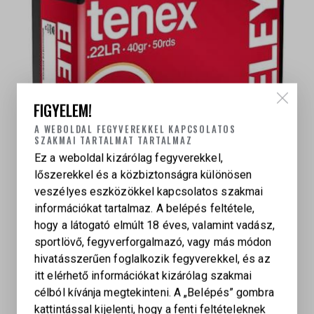
FIGYELEM!
A WEBOLDAL FEGYVEREKKEL KAPCSOLATOS
SZAKMAI TARTALMAT TARTALMAZ
Ez a weboldal kizárólag fegyverekkel,
lőszerekkel és a közbiztonságra különösen
veszélyes eszközökkel kapcsolatos szakmai
információkat tartalmaz. A belépés feltétele,
ELEY .22LR TENEX 40GR
hogy a látogató elmúlt 18 éves, valamint vadász,
194
Ft
sportlövő, fegyverforgalmazó, vagy más módon
hivatásszerűen foglalkozik fegyverekkel, és az
itt elérhető információkat kizárólag szakmai
célból kívánja megtekinteni. A „Belépés” gombra
kattintással kijelenti, hogy a fenti feltételeknek