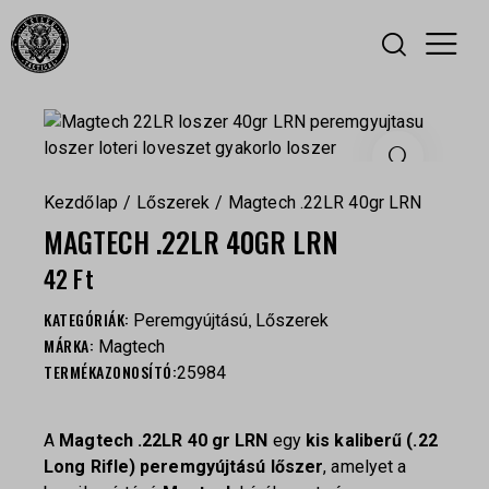
Kezdőlap
Lőszerek
Magtech .22LR 40gr LRN
MAGTECH .22LR 40GR LRN
42
Ft
KATEGÓRIÁK:
,
Peremgyújtású
Lőszerek
MÁRKA:
Magtech
TERMÉKAZONOSÍTÓ:
25984
A
Magtech .22LR 40 gr LRN
egy
kis kaliberű (.22
Long Rifle) peremgyújtású lőszer
, amelyet a