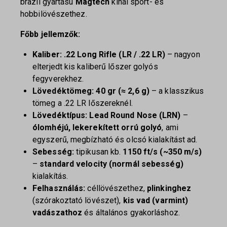
brazil gyártású
Magtech
kínál sport- és
hobbilövészethez.
Főbb jellemzők:
Kaliber:
.22 Long Rifle (LR / .22 LR)
– nagyon
elterjedt kis kaliberű lőszer golyós
fegyverekhez.
Lövedéktömeg:
40 gr (≈ 2,6 g)
– a klasszikus
tömeg a .22 LR lőszereknél.
Lövedéktípus:
Lead Round Nose (LRN)
–
ólomhéjú, lekerekített orrú golyó
, ami
egyszerű, megbízható és olcsó kialakítást ad.
Sebesség:
tipikusan kb.
1150 ft/s (~350 m/s)
–
standard velocity (normál sebesség)
kialakítás.
Felhasználás:
céllövészethez,
plinkinghez
(szórakoztató lövészet),
kis vad (varmint)
vadászathoz
és általános gyakorláshoz.