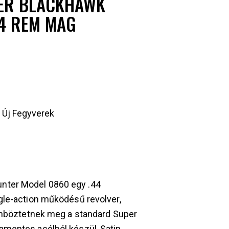
ER BLACKHAWK
4 REM MAG
,
Új Fegyverek
nter Model 0860 egy .44
gle-action működésű revolver,
lönböztetnek meg a standard Super
amentes acélból készül, Satin