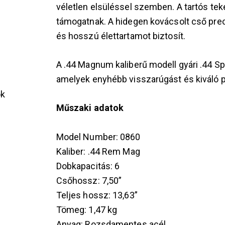
véletlen elsüléssel szemben. A tartós t
támogatnak. A hidegen kovácsolt cső pre
és hosszú élettartamot biztosít.
A .44 Magnum kaliberű modell gyári .44 Sp
amelyek enyhébb visszarúgást és kiváló p
ok
Műszaki adatok
Model Number: 0860
Kaliber: .44 Rem Mag
s
Dobkapacitás: 6
Csőhossz: 7,50”
Teljes hossz: 13,63”
Tömeg: 1,47 kg
Anyag: Rozsdamentes acél