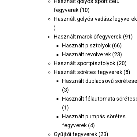
Használt golyós sport célú
fegyverek
10
Használt golyós vadászfegyvere
Használt maroklőfegyverek
91
Használt pisztolyok
66
Használt revolverek
23
Használt sportpisztolyok
20
Használt sörétes fegyverek
8
Használt duplacsövű sörétes
3
Használt félautomata sörétes
1
Használt pumpás sörétes
fegyverek
4
Gyűjtői fegyverek
23