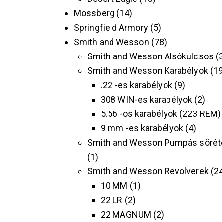
Mossberg
14
Springfield Armory
5
Smith and Wesson
78
Smith and Wesson Alsókulcsos
Smith and Wesson Karabélyok
1
.22 -es karabélyok
9
308 WIN-es karabélyok
2
5.56 -os karabélyok (223 REM)
9 mm -es karabélyok
4
Smith and Wesson Pumpás sörét
1
Smith and Wesson Revolverek
2
10 MM
1
22 LR
2
22 MAGNUM
2