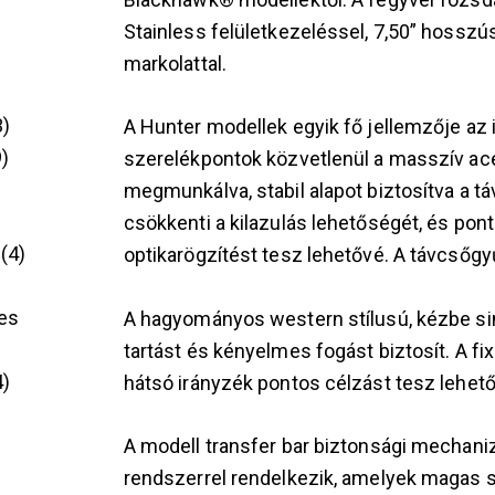
Stainless felületkezeléssel, 7,50” hossz
markolattal.
3
A Hunter modellek egyik fő jellemzője az 
9
szerelékpontok közvetlenül a masszív ac
megmunkálva, stabil alapot biztosítva a 
csökkenti a kilazulás lehetőségét, és po
4
optikarögzítést tesz lehetővé. A távcsőgy
es
A hagyományos western stílusú, kézbe si
tartást és kényelmes fogást biztosít. A fix
4
hátsó irányzék pontos célzást tesz lehető
A modell transfer bar biztonsági mechani
rendszerrel rendelkezik, amelyek magas s