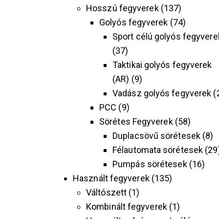
Hosszú fegyverek
137
Golyós fegyverek
74
Sport célú golyós fegyvere
37
Taktikai golyós fegyverek
(AR)
9
Vadász golyós fegyverek
PCC
9
Sörétes Fegyverek
58
Duplacsövű sörétesek
8
Félautomata sörétesek
29
Pumpás sörétesek
16
Használt fegyverek
135
Váltószett
1
Kombinált fegyverek
1