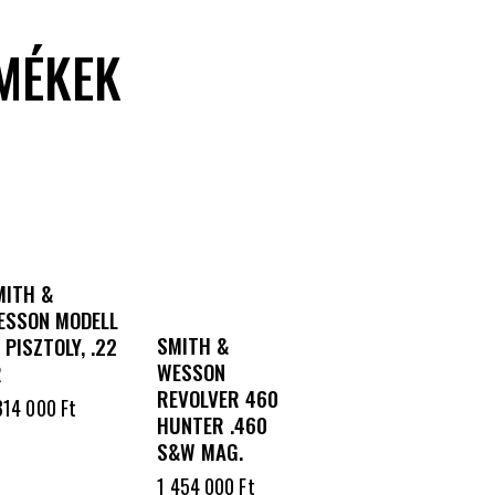
MÉKEK
MITH &
ESSON MODELL
SMITH &
 PISZTOLY, .22
WESSON
R
REVOLVER 460
314 000
Ft
HUNTER .460
S&W MAG.
1 454 000
Ft