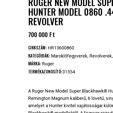
RUGER NEW MODEL SUP
HUNTER MODEL 0860 .4
REVOLVER
700 000
Ft
CIKKSZÁM:
HR13600860
KATEGÓRIÁK:
,
Maroklőfegyverek
Revolverek
MÁRKA:
Ruger
TERMÉKAZONOSÍTÓ:
31554
A Ruger New Model Super Blackhawk® Hu
Remington Magnum kaliberű, 6 lövetű, sin
amelyet a Hunter kivitel sajátosságai kü
Blackhawk® modellektől. A fegyver rozsd