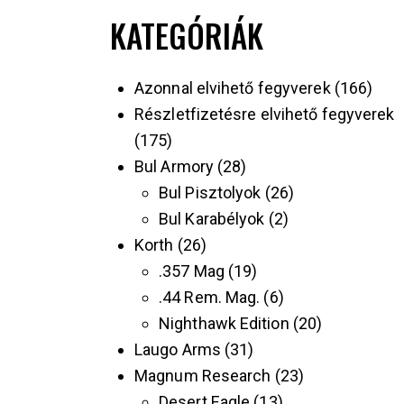
KATEGÓRIÁK
Azonnal elvihető fegyverek
166
Részletfizetésre elvihető fegyverek
175
Bul Armory
28
Bul Pisztolyok
26
Bul Karabélyok
2
Korth
26
.357 Mag
19
.44 Rem. Mag.
6
Nighthawk Edition
20
Laugo Arms
31
Magnum Research
23
Desert Eagle
13