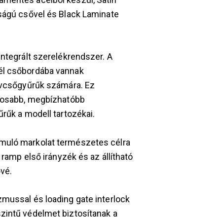
úságú csővel és Black Laminate
integrált szerelékrendszer. A
él csőbordába vannak
távcsőgyűrűk számára. Ez
ntosabb, megbízhatóbb
űrűk a modell tartozékai.
muló markolat természetes célra
 ramp első irányzék és az állítható
vé.
zmussal és loading gate interlock
zintű védelmet biztosítanak a