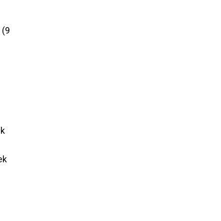
k
9
ek
ek