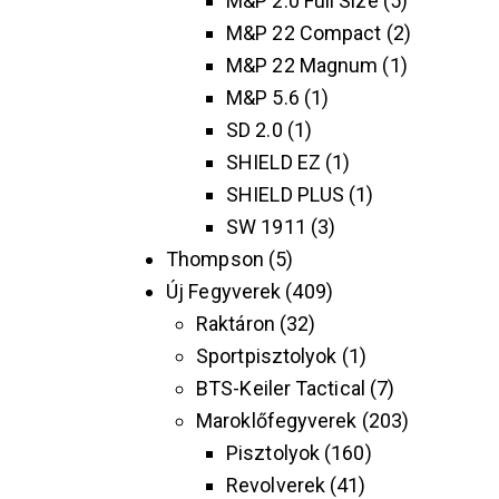
M&P 2.0 Full Size
5
M&P 22 Compact
2
M&P 22 Magnum
1
M&P 5.6
1
SD 2.0
1
SHIELD EZ
1
SHIELD PLUS
1
SW 1911
3
Thompson
5
Új Fegyverek
409
Raktáron
32
Sportpisztolyok
1
BTS-Keiler Tactical
7
Maroklőfegyverek
203
Pisztolyok
160
Revolverek
41