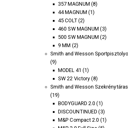
357 MAGNUM
8
44 MAGNUM
1
45 COLT
2
460 SW MAGNUM
3
500 SW MAGNUM
2
9 MM
2
Smith and Wesson Sportpisztoly
9
MODEL 41
1
SW 22 Victory
8
Smith and Wesson Szekrénytára
19
BODYGUARD 2.0
1
DISCOUNTINUED
3
M&P Compact 2.0
1