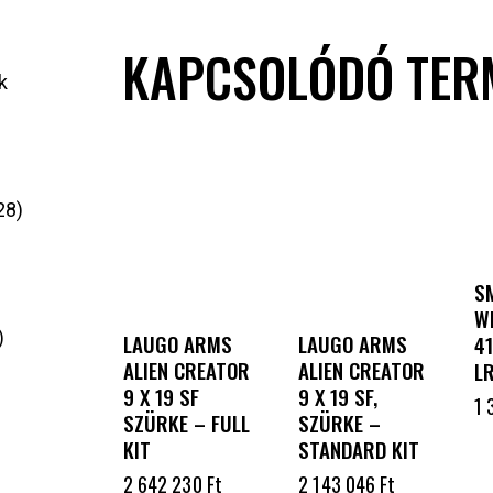
KAPCSOLÓDÓ TER
k
28
S
W
LAUGO ARMS
LAUGO ARMS
41
ALIEN CREATOR
ALIEN CREATOR
L
9 X 19 SF
9 X 19 SF,
1 
SZÜRKE – FULL
SZÜRKE –
KIT
STANDARD KIT
2 642 230
Ft
2 143 046
Ft