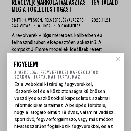
REVOLVER MARKOLATVÁLASZTÁS – ÍGY TALÁLD
MEG A TÖKÉLETES FOGÁST
SMITH & WESSON
,
FELSZERELÉSVÁLASZTÓ
2025.11.21
284
VIEWS
0
LIKES
0
COMMENTS
A revolverek világa méretben, kaliberben és
felhasználásban elképesztően sokszínű. A
kompakt J-Frame modellek ideálisak rejtett
viselésre vagy másodfegyvernek, míg a klasszikus
FIGYELEM!
K-, L- és N-frame revolverek a vadászat, a
sportlövészet és az önvédelem kedvelt platformjai.
A WEBOLDAL FEGYVEREKKEL KAPCSOLATOS
SZAKMAI TARTALMAT TARTALMAZ
A csúcsot pedig az X-frame jelenti — a legerősebb,
Ez a weboldal kizárólag fegyverekkel,
nagy kaliberű Smith & Wesson wheel gun
lőszerekkel és a közbiztonságra különösen
generáció. Bármelyik kategóriába tartozik…
veszélyes eszközökkel kapcsolatos szakmai
információkat tartalmaz. A belépés feltétele,
hogy a látogató elmúlt 18 éves, valamint vadász,
sportlövő, fegyverforgalmazó, vagy más módon
hivatásszerűen foglalkozik fegyverekkel, és az