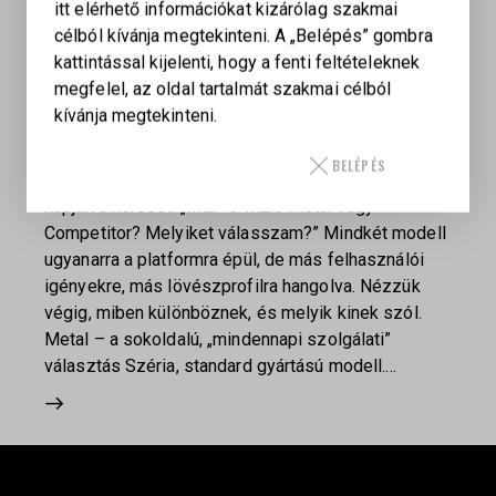
itt elérhető információkat kizárólag szakmai
METAL VS. COMPETITOR – MELYIK AZ IDEÁLIS
célból kívánja megtekinteni. A „Belépés” gombra
VÁLASZTÁS SZÁMODRA?
kattintással kijelenti, hogy a fenti feltételeknek
megfelel, az oldal tartalmát szakmai célból
SMITH & WESSON
,
MÁRKAFRONT
2025.11.21
kívánja megtekinteni.
158
VIEWS
0
LIKES
0
COMMENTS
Mi, a Keiler Tacticalnál, a Smith & Wesson hivatalos
BELÉPÉS
magyarországi márkaképviseleteként gyakran
kapjuk a kérdést: „M&P 9 M2.0 Metal vagy
Competitor? Melyiket válasszam?” Mindkét modell
ugyanarra a platformra épül, de más felhasználói
igényekre, más lövészprofilra hangolva. Nézzük
végig, miben különböznek, és melyik kinek szól.
Metal – a sokoldalú, „mindennapi szolgálati”
választás Széria, standard gyártású modell.…