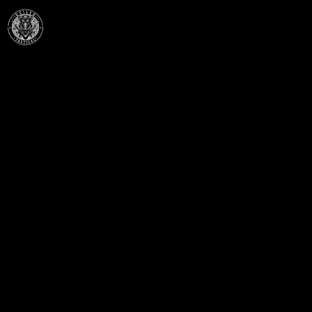
Célba találunk együtt-fegyverek szenvedéllyel!
SZAKÜZLET
HU—9024 Győr
Déry Tibor u.13.
info@keilertactical.hu
+36 30 799 73 39
Fegyverkereskedelmi engedély szám:
08000-821/1850-11/2025F
Haditechnikai engedély szám:
3HETE2601993