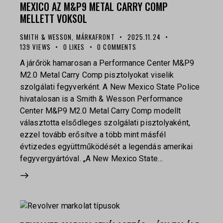
MEXICO AZ M&P9 METAL CARRY COMP
MELLETT VOKSOL
SMITH & WESSON
,
MÁRKAFRONT
2025.11.24
139
VIEWS
0
LIKES
0
COMMENTS
A járőrök hamarosan a Performance Center M&P9
M2.0 Metal Carry Comp pisztolyokat viselik
szolgálati fegyverként. A New Mexico State Police
hivatalosan is a Smith & Wesson Performance
Center M&P9 M2.0 Metal Carry Comp modellt
választotta elsődleges szolgálati pisztolyaként,
ezzel tovább erősítve a több mint másfél
évtizedes együttműködését a legendás amerikai
fegyvergyártóval. „A New Mexico State…