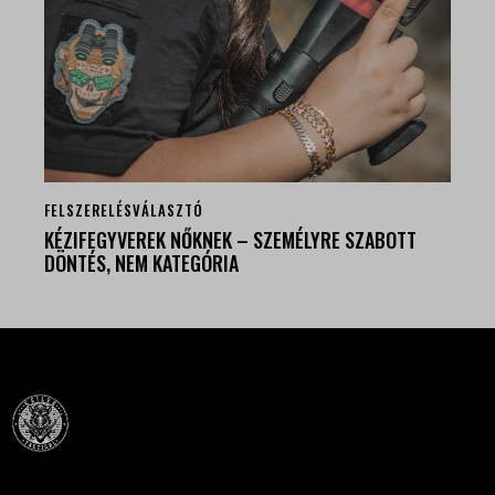
FELSZERELÉSVÁLASZTÓ
KÉZIFEGYVEREK NŐKNEK – SZEMÉLYRE SZABOTT
DÖNTÉS, NEM KATEGÓRIA
Célba találunk együtt-fegyverek szenvedéllyel!