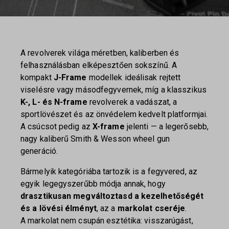
A revolverek világa méretben, kaliberben és
felhasználásban elképesztően sokszínű. A
kompakt
J-Frame
modellek ideálisak rejtett
viselésre vagy másodfegyvernek, míg a klasszikus
K-, L- és N-frame
revolverek a vadászat, a
sportlövészet és az önvédelem kedvelt platformjai.
A csúcsot pedig az
X-frame
jelenti — a legerősebb,
nagy kaliberű Smith & Wesson wheel gun
generáció.
Bármelyik kategóriába tartozik is a fegyvered, az
egyik legegyszerűbb módja annak, hogy
drasztikusan megváltoztasd a kezelhetőségét
és a lövési élményt
, az a
markolat cseréje
.
A markolat nem csupán esztétika: visszarúgást,