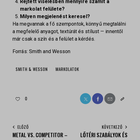
Rejtett viselésben mennyire számít a
markolat felülete?
Milyen megjelenést keresel?
Ha megvannak a fő szempontok, könnyű megtalálni
a megfelelő anyagot, textúrát és stílust — innentől
már csak a szín és a felület a kérdés.
Forrás:
Smith and Wesson
SMITH & WESSON
MARKOLATOK
0
ELŐZŐ
KÖVETKEZŐ
METAL VS. COMPETITOR –
LŐTÉRI SZABÁLYOK ÉS