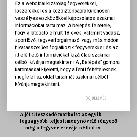
Ez a weboldal kizárólag fegyverekkel,
Ugyanolyan fontos, hogy:
lőszerekkel és a közbiztonságra különösen
hogyan ül a markolat a kezedben
,
veszélyes eszközökkel kapcsolatos szakmai
hol helyezkednek el az ujjbarázdák,
információkat tartalmaz. A belépés feltétele,
mennyire éred el kényelmesen az elsütőt.
hogy a látogató elmúlt 18 éves, valamint vadász,
Az ergonomikus, kézre szabott markolat:
sportlövő, fegyverforgalmazó, vagy más módon
hivatásszerűen foglalkozik fegyverekkel, és az
javítja a lövésközi stabilitást,
itt elérhető információkat kizárólag szakmai
kényelmesebbé teszi a hosszabb lövészetet,
célból kívánja megtekinteni. A „Belépés” gombra
és segít minden lövésnél ugyanabba a
kattintással kijelenti, hogy a fenti feltételeknek
kézpozícióba visszatalálni.
megfelel, az oldal tartalmát szakmai célból
Kisebb kézhez a vékony, barázdák nélküli
kívánja megtekinteni.
markolatok gyakran könnyebben kezelhetők, és
megkönnyítik a biztos fogást.
BELÉPÉS
A jól illeszkedő markolat az egyik
legnagyobb teljesítménynövelő tényező
— még a fegyver cseréje nélkül is.