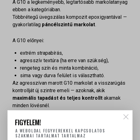
A G10 a legkeményebb, legtartósabb markolatanyag
ebben a kategóriában.
Többrétegű üvegszálas kompozit epoxigyantával —
gyakorlatilag
páncélszintű markolat
.
A G10 előnyei:
extrém strapabírás,
agresszív textúra (ha erre van szükség),
rengeteg szín és minta kombináció,
sima vagy durva felület is választható.
Az agresszívan marott G10 markolat a visszarúgás
kontrollját új szintre emeli — azoknak, akik
maximális tapadást és teljes kontrollt
akarnak
minden lövésnél.
A HELYES MARKOLAT ILLESZKEDÉSE – A
FIGYELEM!
TELJESÍTMÉNY KULCSA
A WEBOLDAL FEGYVEREKKEL KAPCSOLATOS
SZAKMAI TARTALMAT TARTALMAZ
Az anyagválasztás csak az egyik tényező.