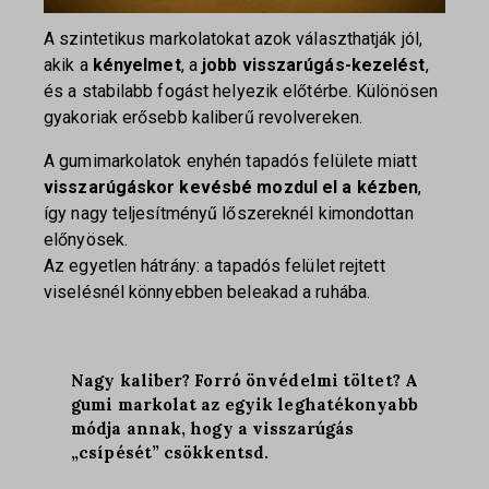
A szintetikus markolatokat azok választhatják jól,
akik a
kényelmet
, a
jobb visszarúgás-kezelést
,
és a stabilabb fogást helyezik előtérbe. Különösen
gyakoriak erősebb kaliberű revolvereken.
A gumimarkolatok enyhén tapadós felülete miatt
visszarúgáskor kevésbé mozdul el a kézben
,
így nagy teljesítményű lőszereknél kimondottan
előnyösek.
Az egyetlen hátrány: a tapadós felület rejtett
viselésnél könnyebben beleakad a ruhába.
Nagy kaliber? Forró önvédelmi töltet? A
gumi markolat az egyik leghatékonyabb
módja annak, hogy a visszarúgás
„csípését” csökkentsd.