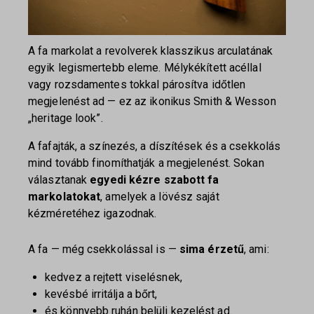
A fa markolat a revolverek klasszikus arculatának
egyik legismertebb eleme. Mélykékített acéllal
vagy rozsdamentes tokkal párosítva időtlen
megjelenést ad — ez az ikonikus Smith & Wesson
„heritage look”.
A fafajták, a színezés, a díszítések és a csekkolás
mind tovább finomíthatják a megjelenést. Sokan
választanak
egyedi kézre szabott fa
markolatokat
, amelyek a lövész saját
kézméretéhez igazodnak.
A fa — még csekkolással is —
sima érzetű
, ami:
kedvez a rejtett viselésnek,
kevésbé irritálja a bőrt,
és könnyebb ruhán belüli kezelést ad.