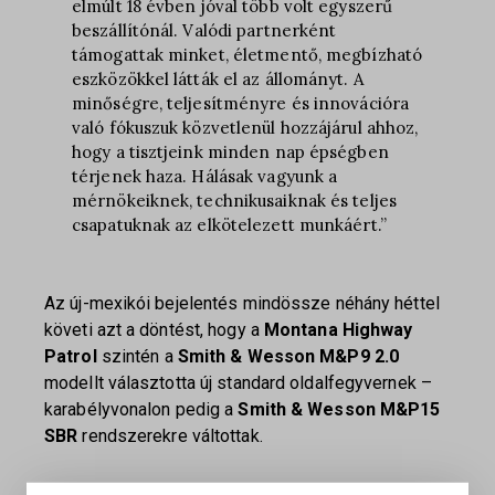
elmúlt 18 évben jóval több volt egyszerű
beszállítónál. Valódi partnerként
támogattak minket, életmentő, megbízható
eszközökkel látták el az állományt. A
minőségre, teljesítményre és innovációra
való fókuszuk közvetlenül hozzájárul ahhoz,
hogy a tisztjeink minden nap épségben
térjenek haza. Hálásak vagyunk a
mérnökeiknek, technikusaiknak és teljes
csapatuknak az elkötelezett munkáért.”
Az új-mexikói bejelentés mindössze néhány héttel
követi azt a döntést, hogy a
Montana Highway
Patrol
szintén a
Smith & Wesson M&P9 2.0
modellt választotta új standard oldalfegyvernek –
karabélyvonalon pedig a
Smith & Wesson M&P15
SBR
rendszerekre váltottak.