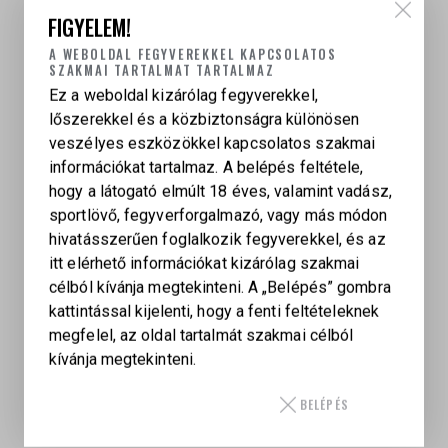
FIGYELEM!
A WEBOLDAL FEGYVEREKKEL KAPCSOLATOS
SZAKMAI TARTALMAT TARTALMAZ
Ez a weboldal kizárólag fegyverekkel,
lőszerekkel és a közbiztonságra különösen
veszélyes eszközökkel kapcsolatos szakmai
információkat tartalmaz. A belépés feltétele,
hogy a látogató elmúlt 18 éves, valamint vadász,
sportlövő, fegyverforgalmazó, vagy más módon
hivatásszerűen foglalkozik fegyverekkel, és az
itt elérhető információkat kizárólag szakmai
SMITH & WESSON M&P®9 M2.0 CARRY & RANGE KIT
célból kívánja megtekinteni. A „Belépés” gombra
– 10 TÖLTÉNYES TÁR
kattintással kijelenti, hogy a fenti feltételeknek
547 000
Ft
megfelel, az oldal tartalmát szakmai célból
Kategória:
DISCOUNTINUED
, 
Smith and Wesson
kívánja megtekinteni.
Szekrénytáras
, 
M&P 2.0 Full Size
, 
Smith and
Wesson
, 
Új Fegyverek
BELÉPÉS
Forrás:
Shooting Illustrated