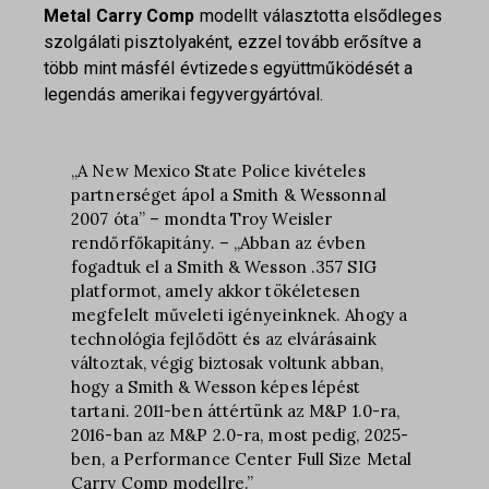
Metal Carry Comp
modellt választotta elsődleges
szolgálati pisztolyaként, ezzel tovább erősítve a
több mint másfél évtizedes együttműködését a
legendás amerikai fegyvergyártóval.
„A New Mexico State Police kivételes
partnerséget ápol a Smith & Wessonnal
2007 óta” – mondta Troy Weisler
rendőrfőkapitány. – „Abban az évben
fogadtuk el a Smith & Wesson .357 SIG
platformot, amely akkor tökéletesen
megfelelt műveleti igényeinknek. Ahogy a
technológia fejlődött és az elvárásaink
változtak, végig biztosak voltunk abban,
hogy a Smith & Wesson képes lépést
tartani. 2011-ben áttértünk az M&P 1.0-ra,
2016-ban az M&P 2.0-ra, most pedig, 2025-
ben, a Performance Center Full Size Metal
Carry Comp modellre.”