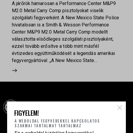
A járőrök hamarosan a Performance Center M&P9
M2.0 Metal Carry Comp pisztolyokat viselik
szolgálati fegyverként. A New Mexico State Police
hivatalosan is a Smith & Wesson Performance
Center M&P9 M2.0 Metal Carry Comp modellt
választotta elsődleges szolgálati pisztolyaként,
ezzel tovább erősítve a több mint másfél
évtizedes együttműködését a legendás amerikai
fegyvergyártóval. „A New Mexico State…
FIGYELEM!
A WEBOLDAL FEGYVEREKKEL KAPCSOLATOS
Célba találunk együtt-fegyverek szenvedéllyel!
SZAKMAI TARTALMAT TARTALMAZ