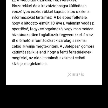
Ez a weboldal kizárólag fegyverekkel,
lőszerekkel és a közbiztonságra különösen
veszélyes eszközökkel kapcsolatos szakmai
SZAKÜZLET
információkat tartalmaz. A belépés feltétele,
hogy a látogató elmúlt 18 éves, valamint vadász,
HU—9024 Győr
sportlövő, fegyverforgalmazó, vagy más módon
Déry Tibor u.13.
hivatásszerűen foglalkozik fegyverekkel, és az
info@keilertactical.hu
itt elérhető információkat kizárólag szakmai
célból kívánja megtekinteni. A „Belépés” gombra
+36 30 799 73 39
kattintással kijelenti, hogy a fenti feltételeknek
Fegyverkereskedelmi engedély szám:
megfelel, az oldal tartalmát szakmai célból
08000-821/1850-11/2025F
kívánja megtekinteni.
Haditechnikai engedély szám:
BELÉPÉS
3HETE2601993
LINKEK
Kezdőlap
Smith & Wesson