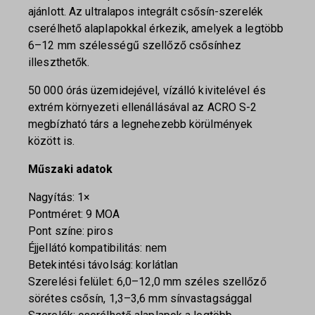
ajánlott. Az ultralapos integrált csősín-szerelék
cserélhető alaplapokkal érkezik, amelyek a legtöbb
6–12 mm szélességű szellőző csősínhez
illeszthetők.
50 000 órás üzemidejével, vízálló kivitelével és
extrém környezeti ellenállásával az ACRO S-2
megbízható társ a legnehezebb körülmények
között is.
Műszaki adatok
Nagyítás: 1×
Pontméret: 9 MOA
Pont színe: piros
Éjjellátó kompatibilitás: nem
Betekintési távolság: korlátlan
Szerelési felület: 6,0–12,0 mm széles szellőző
sörétes csősín, 1,3–3,6 mm sínvastagsággal