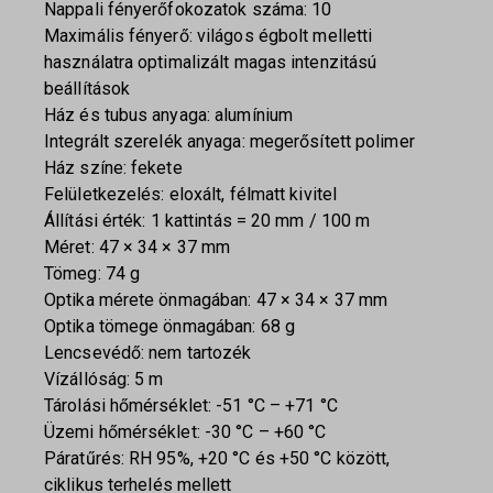
Nappali fényerőfokozatok száma: 10
Maximális fényerő: világos égbolt melletti
használatra optimalizált magas intenzitású
beállítások
Ház és tubus anyaga: alumínium
Integrált szerelék anyaga: megerősített polimer
Ház színe: fekete
Felületkezelés: eloxált, félmatt kivitel
Állítási érték: 1 kattintás = 20 mm / 100 m
Méret: 47 × 34 × 37 mm
Tömeg: 74 g
Optika mérete önmagában: 47 × 34 × 37 mm
Optika tömege önmagában: 68 g
Lencsevédő: nem tartozék
Vízállóság: 5 m
Tárolási hőmérséklet: -51 °C – +71 °C
Üzemi hőmérséklet: -30 °C – +60 °C
Páratűrés: RH 95%, +20 °C és +50 °C között,
ciklikus terhelés mellett