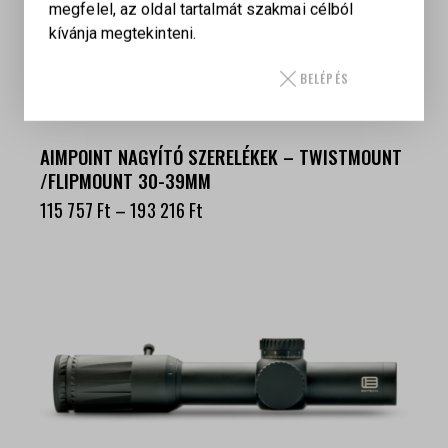
megfelel, az oldal tartalmát szakmai célból
kívánja megtekinteni.
BELÉPÉS
AIMPOINT NAGYÍTÓ SZERELÉKEK – TWISTMOUNT
/FLIPMOUNT 30-39MM
115 757
Ft
–
193 216
Ft