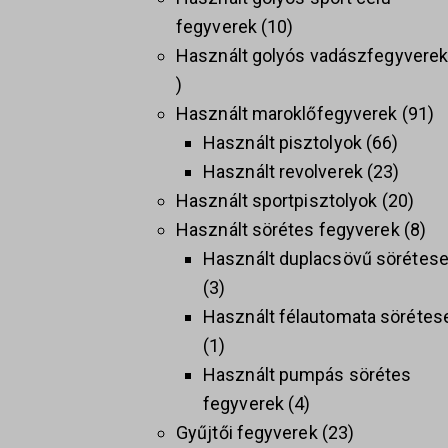
fegyverek
10
Használt golyós vadászfegyvere
Használt maroklőfegyverek
91
Használt pisztolyok
66
Használt revolverek
23
Használt sportpisztolyok
20
Használt sörétes fegyverek
8
Használt duplacsövű sörétes
3
Használt félautomata sörétes
1
Használt pumpás sörétes
fegyverek
4
Gyűjtői fegyverek
23