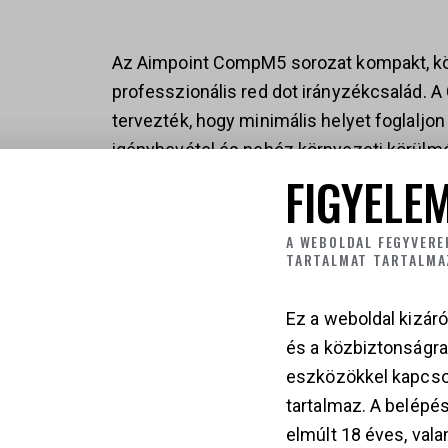
Az Aimpoint CompM5 sorozat kompakt, kön
professzionális red dot irányzékcsalád. 
tervezték, hogy minimális helyet foglaljo
igénybevétel és nehéz környezeti körülm
FIGYELEM
működést biztosítson.
Az új, fejlett tükröződéscsökkentő bevona
A WEBOLDAL FEGYVERE
TARTALMAT TARTALMA
javítja a fényáteresztést és a 2 MOA vör
tökéletesen együtt használható az Aimp
Ez a weboldal kizáró
nagyítókkal, valamint éjjellátó eszközökkel
és a közbiztonságr
eszközökkel kapcso
A sorozat 50 000 órás üzemidőt kínál eg
tartalmaz. A belépés
méteres vízállóság, a nagy szilárdságú al
elmúlt 18 éves, vala
lencsevédők és a katonai szintű környeze