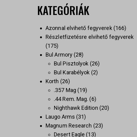
KATEGÓRIÁK
Azonnal elvihető fegyverek
166
Részletfizetésre elvihető fegyverek
175
Bul Armory
28
Bul Pisztolyok
26
Bul Karabélyok
2
Korth
26
.357 Mag
19
.44 Rem. Mag.
6
Nighthawk Edition
20
Laugo Arms
31
Magnum Research
23
Desert Eagle
13