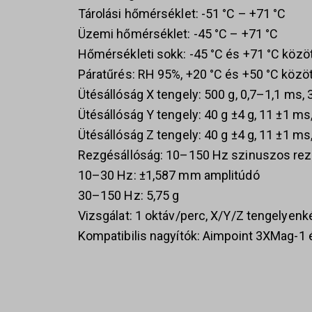
Tárolási hőmérséklet: -51 °C – +71 °C
Üzemi hőmérséklet: -45 °C – +71 °C
Hőmérsékleti sokk: -45 °C és +71 °C köz
Páratűrés: RH 95%, +20 °C és +50 °C között
Ütésállóság X tengely: 500 g, 0,7–1,1 ms, 
Ütésállóság Y tengely: 40 g ±4 g, 11 ±1 ms
Ütésállóság Z tengely: 40 g ±4 g, 11 ±1 ms
Rezgésállóság: 10–150 Hz szinuszos re
10–30 Hz: ±1,587 mm amplitúdó
30–150 Hz: 5,75 g
Vizsgálat: 1 oktáv/perc, X/Y/Z tengelyenk
Kompatibilis nagyítók: Aimpoint 3XMag-1