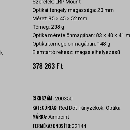
Szerelék: LRP Mount
Optikai tengely magassága: 20 mm
Méret: 85 × 45 × 52 mm
Tömeg: 238 g
Optika mérete önmagában: 83 × 40 × 41 
Optika tömege önmagában: 148 g
Elemtartó rekesz: magas elhelyezésű
ok
378 263
Ft
s
CIKKSZÁM:
200350
KATEGÓRIÁK:
,
Red Dot Irányzékok
Optika
MÁRKA:
Aimpoint
TERMÉKAZONOSÍTÓ:
32144