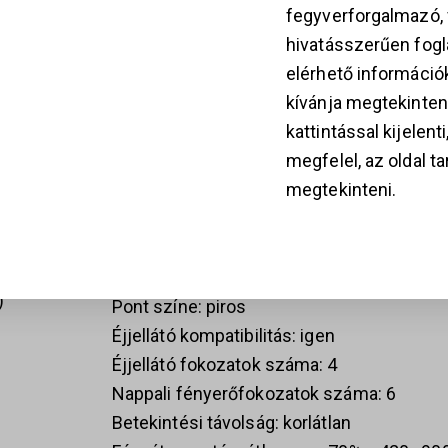
fegyverforgalmazó
professzionális szolgálati, sportlövészeti 
hivatásszerűen fogla
egyaránt alkalmas.
k
elérhető információ
kívánja megtekinten
A CompM5 változat magas elemtartó rek
kattintással kijelent
elemtartó rekesszel készül.
megfelel, az oldal t
28
megtekinteni.
Műszaki adatok
Nagyítás: 1×
Pontméret: 2 MOA
Pont színe: piros
Éjjellátó kompatibilitás: igen
Éjjellátó fokozatok száma: 4
Nappali fényerőfokozatok száma: 6
Betekintési távolság: korlátlan