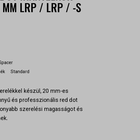
MM LRP / LRP / -S
Spacer
lék
Standard
erelékkel készül, 20 mm-es
nyű és professzionális red dot
csonyabb szerelési magasságot és
nek.