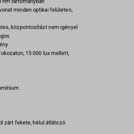
0 nm tartományban
onat minden optikai felületen,
tes, központosítást nem igényel
ágos
fény
okozaton, 15 000 lux mellett,
lumínium
 zárt fekete, hátul átlátszó