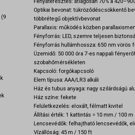
Fényáteresztés: átlagosan 70% a 420–90
Optikai bevonat: tükröződéscsökkentő bev
k
9
többrétegű objektívbevonat
Parallaxis: működés közben parallaxismen
Fényforrás: LED, szemre teljesen biztons
Fényforrás hullámhossza: 650 nm vörös 
Üzemidő: 50 000 óra 7-es nappali fényerőf
szobahőmérsékleten
Kapcsoló: forgókapcsoló
ek
Elem típusa: AAA/LR3 alkáli
Ház és tubus anyaga: nagy szilárdságú a
ek
Ház színe: fekete
Felületkezelés: eloxált, félmatt kivitel
Állítási érték: 1 kattintás = 10 mm / 100 m
Lencsevédők: felhajtható lencsevédők, elöl
Vízállóság: 45 m / 150 ft