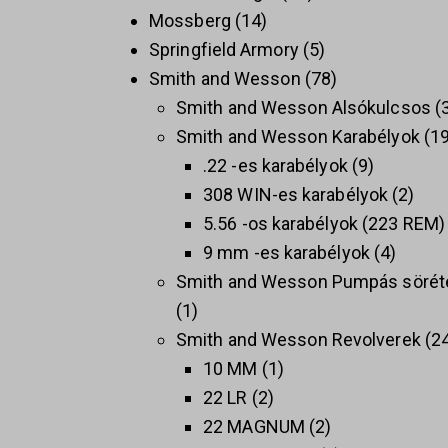
Mossberg
14
Springfield Armory
5
Smith and Wesson
78
Smith and Wesson Alsókulcsos
Smith and Wesson Karabélyok
1
.22 -es karabélyok
9
308 WIN-es karabélyok
2
5.56 -os karabélyok (223 REM)
9 mm -es karabélyok
4
Smith and Wesson Pumpás sörét
1
Smith and Wesson Revolverek
2
10 MM
1
22 LR
2
22 MAGNUM
2