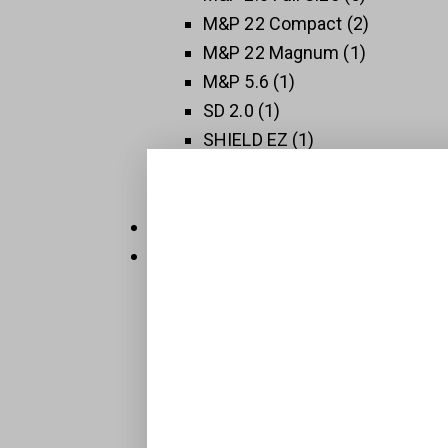
M&P 22 Compact
2
M&P 22 Magnum
1
M&P 5.6
1
SD 2.0
1
SHIELD EZ
1
SHIELD PLUS
1
SW 1911
3
Thompson
5
Új Fegyverek
409
Raktáron
32
Sportpisztolyok
1
BTS-Keiler Tactical
7
Maroklőfegyverek
203
Pisztolyok
160
Revolverek
41