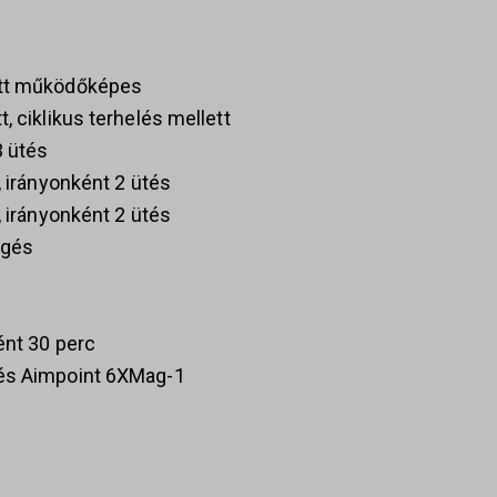
ött működőképes
, ciklikus terhelés mellett
3 ütés
, irányonként 2 ütés
, irányonként 2 ütés
zgés
ént 30 perc
 és Aimpoint 6XMag-1