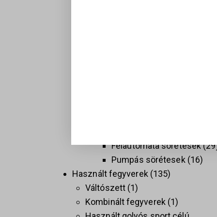
Hosszú fegyverek
137
Golyós fegyverek
74
Sport célú golyós fegyvere
37
Taktikai golyós fegyverek
(AR)
9
Vadász golyós fegyverek
PCC
9
Sörétes Fegyverek
58
Duplacsövű sörétesek
8
Félautomata sörétesek
29
Pumpás sörétesek
16
Használt fegyverek
135
Váltószett
1
Kombinált fegyverek
1
Használt golyós sport célú