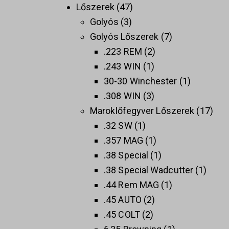
Lőszerek
47
Golyós
3
Golyós Lőszerek
7
.223 REM
2
.243 WIN
1
30-30 Winchester
1
.308 WIN
3
Maroklőfegyver Lőszerek
17
.32 SW
1
.357 MAG
1
.38 Special
1
.38 Special Wadcutter
1
.44 Rem MAG
1
.45 AUTO
2
.45 COLT
2