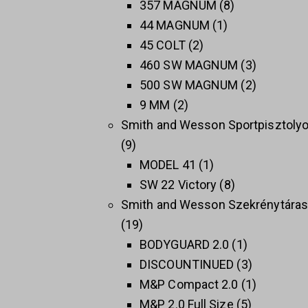
357 MAGNUM
8
44 MAGNUM
1
45 COLT
2
460 SW MAGNUM
3
500 SW MAGNUM
2
9 MM
2
Smith and Wesson Sportpisztoly
9
MODEL 41
1
SW 22 Victory
8
Smith and Wesson Szekrénytára
19
BODYGUARD 2.0
1
DISCOUNTINUED
3
M&P Compact 2.0
1
M&P 2.0 Full Size
5