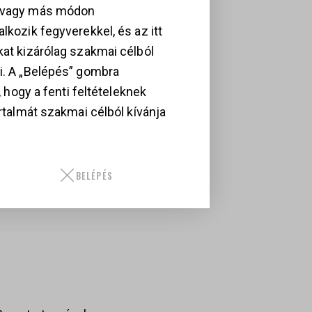
, vagy más módon
és taktikai felhasználásra
lkozik fegyverekkel, és az itt
kat kizárólag szakmai célból
i. A „Belépés” gombra
esszel, míg a CompM5S alacsony
i, hogy a fenti feltételeknek
artalmát szakmai célból kívánja
BELÉPÉS